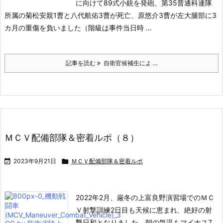
に向けて89式小銃を発砲、第35普通科連隊
所属の菊松安親1曹と八代航佑3曹が死亡、原悠介3曹が左大腿部に3
カ月の重傷を負いました（階級は事件当日時 ...
記事を読む
自衛官候補生によ ...
ＭＣＶ配備部隊＆密着ルポ（８）

2023年9月21日

ＭＣＶ配備部隊＆密着ルポ
2022年2月、厳冬の上富良野演習場でのＭＣ
Ｖ射撃訓練2日目も天候に恵まれ、絶好の射
撃日和となりました。
朝の気温もマイナス7