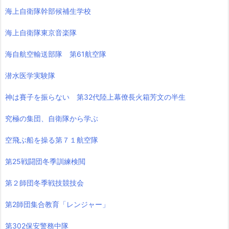
海上自衛隊幹部候補生学校
海上自衛隊東京音楽隊
海自航空輸送部隊 第61航空隊
潜水医学実験隊
神は賽子を振らない 第32代陸上幕僚長火箱芳文の半生
究極の集団、自衛隊から学ぶ
空飛ぶ船を操る第７１航空隊
第25戦闘団冬季訓練検閲
第２師団冬季戦技競技会
第2師団集合教育「レンジャー」
第302保安警務中隊