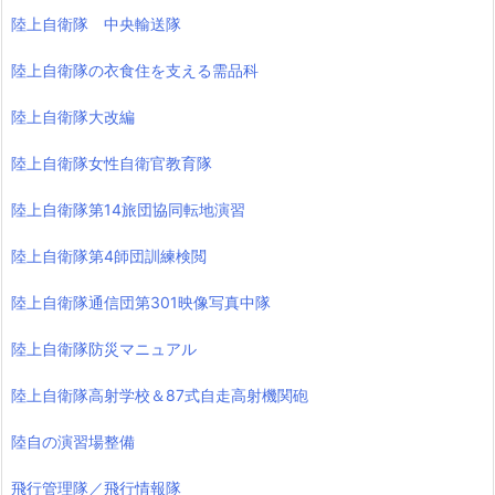
陸上自衛隊 中央輸送隊
陸上自衛隊の衣食住を支える需品科
陸上自衛隊大改編
陸上自衛隊女性自衛官教育隊
陸上自衛隊第14旅団協同転地演習
陸上自衛隊第4師団訓練検閲
陸上自衛隊通信団第301映像写真中隊
陸上自衛隊防災マニュアル
陸上自衛隊高射学校＆87式自走高射機関砲
陸自の演習場整備
飛行管理隊／飛行情報隊