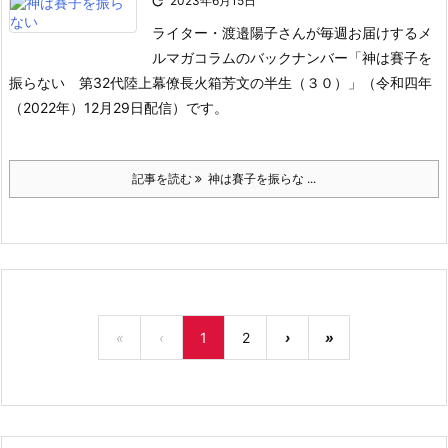

2023年6月15日
ライター・渡邉陽子さんが毎週お届けするメ
ルマガコラムのバックナンバー「神は賽子を
振らない 第32代陸上幕僚長火箱芳文の半生（３０）」（令和四年
（2022年）12月29日配信）です。
記事を読む
神は賽子を振らな ...
«
‹
1
2
›
»