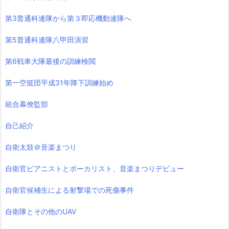
第3普通科連隊から第３即応機動連隊へ
第5普通科連隊八甲田演習
第6戦車大隊最後の訓練検閲
第一空挺団平成31年降下訓練始め
統合幕僚監部
自己紹介
自衛太鼓＠音楽まつり
自衛官ピアニストとボーカリスト、音楽まつりデビュー
自衛官候補生による射撃場での死傷事件
自衛隊とその他のUAV