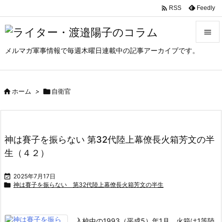

Feedly
RSS

メルマガ軍事情報で毎週木曜日連載中の記事アーカイブです。

メニュ

サイド

ホーム
>

自衛官

前へ

神は賽子を振らない 第32代陸上幕僚長火箱芳文の半
次へ
生（４２）

検索

2025年7月17日

神は賽子を振らない 第32代陸上幕僚長火箱芳文の半生
入校中の1993（平成5）年1月、火箱は1等陸