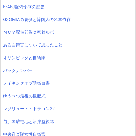
F-4EJ配備部隊の歴史
GSOMIAの裏側と韓国人の米軍依存
ＭＣＶ配備部隊＆密着ルポ
ある自衛官について思ったこと
オリンピックと自衛隊
バックナンバー
メイキングオブ防衛白書
ゆうべつ最後の観艦式
レゾリュート・ドラゴン22
与那国駐屯地と沿岸監視隊
中央音楽隊女性自衛官