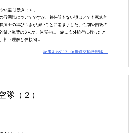
司令の話は続きます。
の雰囲気についてですが、着任間もない頃はとても家族的
員同士の結びつきが強いことに驚きました。性別や階級の
幹部と海曹の3人が、休暇中に一緒に海外旅行に行ったと
、相互理解と信頼関 ...
記事を読む
海自航空輸送部隊 ...
空隊（２）