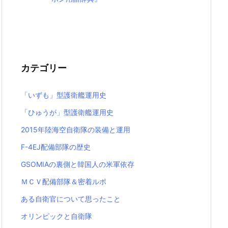
カテゴリー
「いずも」型護衛艦運用史
「ひゅうが」型護衛艦運用史
2015年陸海空自衛隊の装備と運用
F-4EJ配備部隊の歴史
GSOMIAの裏側と韓国人の米軍依存
ＭＣＶ配備部隊＆密着ルポ
ある自衛官について思ったこと
オリンピックと自衛隊