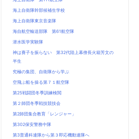
海上自衛隊幹部候補生学校
海上自衛隊東京音楽隊
海自航空輸送部隊 第61航空隊
潜水医学実験隊
神は賽子を振らない 第32代陸上幕僚長火箱芳文の
半生
究極の集団、自衛隊から学ぶ
空飛ぶ船を操る第７１航空隊
第25戦闘団冬季訓練検閲
第２師団冬季戦技競技会
第2師団集合教育「レンジャー」
第302保安警務中隊
第3普通科連隊から第３即応機動連隊へ