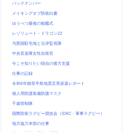
バックナンバー
メイキングオブ防衛白書
ゆうべつ最後の観艦式
レゾリュート・ドラゴン22
与那国駐屯地と沿岸監視隊
中央音楽隊女性自衛官
今こそ知りたい陸自の後方支援
仕事の記録
令和6年能登半島地震災害派遣レポート
個人用防護装備防護マスク
千歳管制隊
国際防衛ラグビー競技会（IDRC・軍事ラグビー）
地方協力本部の仕事