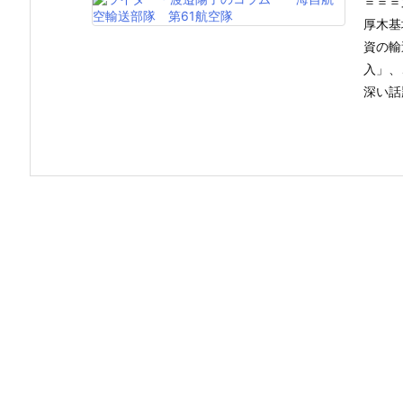
＝＝＝
厚木基
資の輸
入」、
深い話題