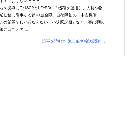
第１回おさらい＝＝＝
地を拠点にC-130RとLC-90の２機種を運用し、人員や物
送任務に従事する第61航空隊。自衛隊初の「中古機購
この部隊でしか行なえない「小笠原定期」など、実は興味
にはこと欠 ...
記事を読む
海自航空輸送部隊 ...