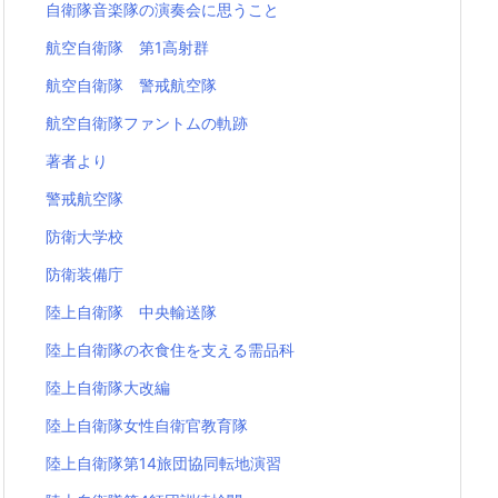
自衛隊音楽隊の演奏会に思うこと
航空自衛隊 第1高射群
航空自衛隊 警戒航空隊
航空自衛隊ファントムの軌跡
著者より
警戒航空隊
防衛大学校
防衛装備庁
陸上自衛隊 中央輸送隊
陸上自衛隊の衣食住を支える需品科
陸上自衛隊大改編
陸上自衛隊女性自衛官教育隊
陸上自衛隊第14旅団協同転地演習