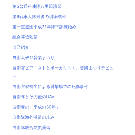
第5普通科連隊八甲田演習
第6戦車大隊最後の訓練検閲
第一空挺団平成31年降下訓練始め
統合幕僚監部
自己紹介
自衛太鼓＠音楽まつり
自衛官ピアニストとボーカリスト、音楽まつりデビュ
ー
自衛官候補生による射撃場での死傷事件
自衛隊とその他のUAV
自衛隊の「平成の30年」
自衛隊海外派遣の歩み
自衛隊統合防災演習