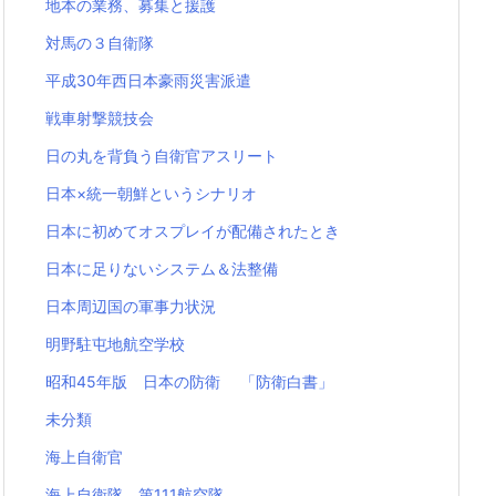
地本の業務、募集と援護
対馬の３自衛隊
平成30年西日本豪雨災害派遣
戦車射撃競技会
日の丸を背負う自衛官アスリート
日本×統一朝鮮というシナリオ
日本に初めてオスプレイが配備されたとき
日本に足りないシステム＆法整備
日本周辺国の軍事力状況
明野駐屯地航空学校
昭和45年版 日本の防衛 「防衛白書」
未分類
海上自衛官
海上自衛隊 第111航空隊