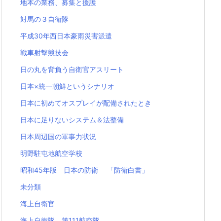
地本の業務、募集と援護
対馬の３自衛隊
平成30年西日本豪雨災害派遣
戦車射撃競技会
日の丸を背負う自衛官アスリート
日本×統一朝鮮というシナリオ
日本に初めてオスプレイが配備されたとき
日本に足りないシステム＆法整備
日本周辺国の軍事力状況
明野駐屯地航空学校
昭和45年版 日本の防衛 「防衛白書」
未分類
海上自衛官
海上自衛隊 第111航空隊