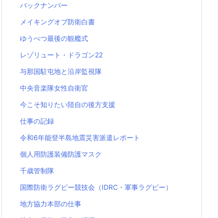
バックナンバー
メイキングオブ防衛白書
ゆうべつ最後の観艦式
レゾリュート・ドラゴン22
与那国駐屯地と沿岸監視隊
中央音楽隊女性自衛官
今こそ知りたい陸自の後方支援
仕事の記録
令和6年能登半島地震災害派遣レポート
個人用防護装備防護マスク
千歳管制隊
国際防衛ラグビー競技会（IDRC・軍事ラグビー）
地方協力本部の仕事