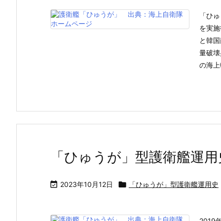
「ひゅ
を実施
と韓国
量破壊
の海上
「ひゅうが」型護衛艦運用

2023年10月12日

「ひゅうが」型護衛艦運用史
201