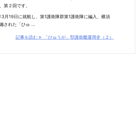
、第２回です。
9年3月19日に就航し、第1護衛隊群第1護衛隊に編入、横須
備された「ひゅ ...
記事を読む
「ひゅうが」型護衛艦運用史（２）