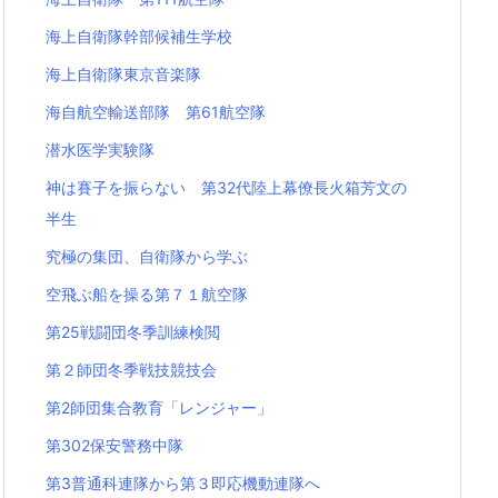
海上自衛隊幹部候補生学校
海上自衛隊東京音楽隊
海自航空輸送部隊 第61航空隊
潜水医学実験隊
神は賽子を振らない 第32代陸上幕僚長火箱芳文の
半生
究極の集団、自衛隊から学ぶ
空飛ぶ船を操る第７１航空隊
第25戦闘団冬季訓練検閲
第２師団冬季戦技競技会
第2師団集合教育「レンジャー」
第302保安警務中隊
第3普通科連隊から第３即応機動連隊へ