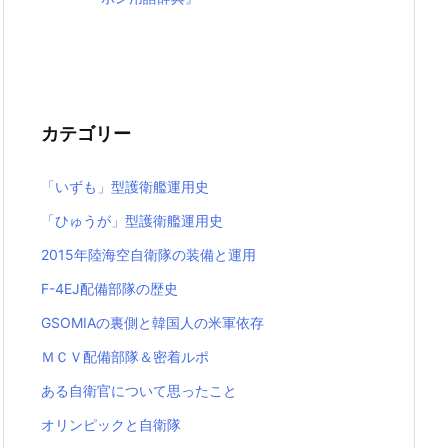
カテゴリー
「いずも」型護衛艦運用史
「ひゅうが」型護衛艦運用史
2015年陸海空自衛隊の装備と運用
F-4EJ配備部隊の歴史
GSOMIAの裏側と韓国人の米軍依存
ＭＣＶ配備部隊＆密着ルポ
ある自衛官について思ったこと
オリンピックと自衛隊