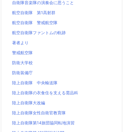
自衛隊音楽隊の演奏会に思うこと
航空自衛隊 第1高射群
航空自衛隊 警戒航空隊
航空自衛隊ファントムの軌跡
著者より
警戒航空隊
防衛大学校
防衛装備庁
陸上自衛隊 中央輸送隊
陸上自衛隊の衣食住を支える需品科
陸上自衛隊大改編
陸上自衛隊女性自衛官教育隊
陸上自衛隊第14旅団協同転地演習