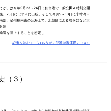
うが」は今年9月23～24日に仙台港で一般公開＆特別公開
後、25日には早々に出航。そして今月9～10日に米韓海軍
南部、済州島南東の公海上で、北朝鮮による核兵器など大
兵器
輸送を阻止することを想定し ...
記事を読む
「ひゅうが」型護衛艦運用史（４）
史（３）
9年3月、「ひゅうが」は海上自衛隊舞鶴基地北吸岸壁で開催