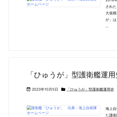
された
大規模
が」は
...
「ひゅうが」型護衛艦運用

2023年10月5日

「ひゅうが」型護衛艦運用史
海上自
た護衛