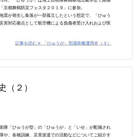
「京都舞鶴防災フェスタ２０１９」に参加。
地震が発生し集落が一部孤立したという想定で、「ひゅう
災害対応拠点として航空機による負傷者受け入れおよび医
記事を読む
「ひゅうが」型護衛艦運用史（３）
史（２）
衛隊「ひゅうが型」の「ひゅうが」と「いせ」が配備され
隊や、各種訓練、災害派遣での活動などについてご紹介す