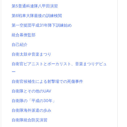
第5普通科連隊八甲田演習
第6戦車大隊最後の訓練検閲
第一空挺団平成31年降下訓練始め
統合幕僚監部
自己紹介
自衛太鼓＠音楽まつり
自衛官ピアニストとボーカリスト、音楽まつりデビュ
ー
自衛官候補生による射撃場での死傷事件
自衛隊とその他のUAV
自衛隊の「平成の30年」
自衛隊海外派遣の歩み
自衛隊統合防災演習