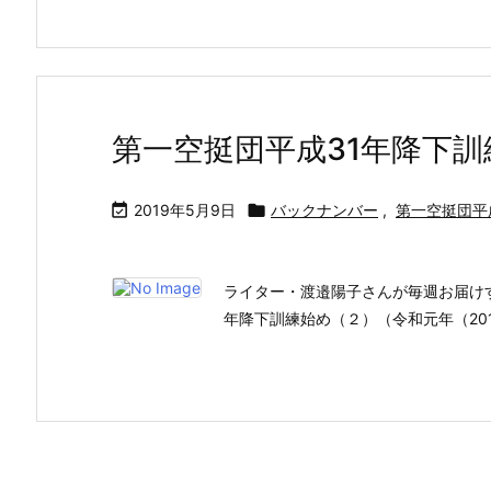
第一空挺団平成31年降下

2019年5月9日

バックナンバー
,
第一空挺団平
ライター・渡邉陽子さんが毎週お届け
年降下訓練始め（２）（令和元年（20