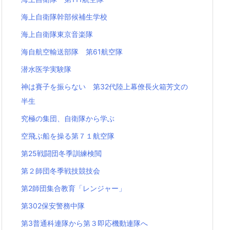
海上自衛隊幹部候補生学校
海上自衛隊東京音楽隊
海自航空輸送部隊 第61航空隊
潜水医学実験隊
神は賽子を振らない 第32代陸上幕僚長火箱芳文の
半生
究極の集団、自衛隊から学ぶ
空飛ぶ船を操る第７１航空隊
第25戦闘団冬季訓練検閲
第２師団冬季戦技競技会
第2師団集合教育「レンジャー」
第302保安警務中隊
第3普通科連隊から第３即応機動連隊へ