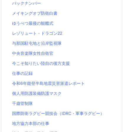
バックナンバー
メイキングオブ防衛白書
ゆうべつ最後の観艦式
レゾリュート・ドラゴン22
与那国駐屯地と沿岸監視隊
中央音楽隊女性自衛官
今こそ知りたい陸自の後方支援
仕事の記録
令和6年能登半島地震災害派遣レポート
個人用防護装備防護マスク
千歳管制隊
国際防衛ラグビー競技会（IDRC・軍事ラグビー）
地方協力本部の仕事