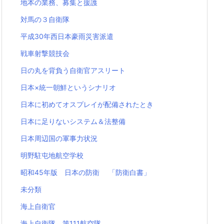
地本の業務、募集と援護
対馬の３自衛隊
平成30年西日本豪雨災害派遣
戦車射撃競技会
日の丸を背負う自衛官アスリート
日本×統一朝鮮というシナリオ
日本に初めてオスプレイが配備されたとき
日本に足りないシステム＆法整備
日本周辺国の軍事力状況
明野駐屯地航空学校
昭和45年版 日本の防衛 「防衛白書」
未分類
海上自衛官
海上自衛隊 第111航空隊