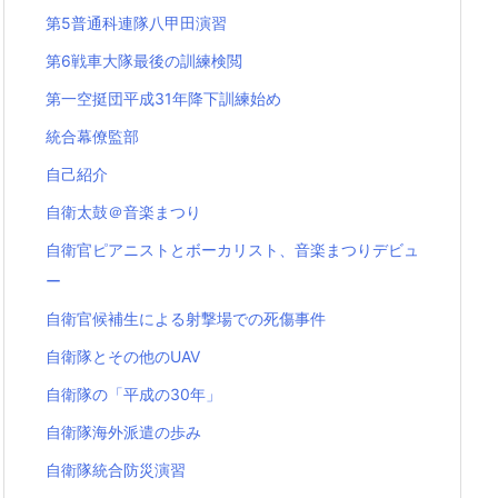
第5普通科連隊八甲田演習
第6戦車大隊最後の訓練検閲
第一空挺団平成31年降下訓練始め
統合幕僚監部
自己紹介
自衛太鼓＠音楽まつり
自衛官ピアニストとボーカリスト、音楽まつりデビュ
ー
自衛官候補生による射撃場での死傷事件
自衛隊とその他のUAV
自衛隊の「平成の30年」
自衛隊海外派遣の歩み
自衛隊統合防災演習