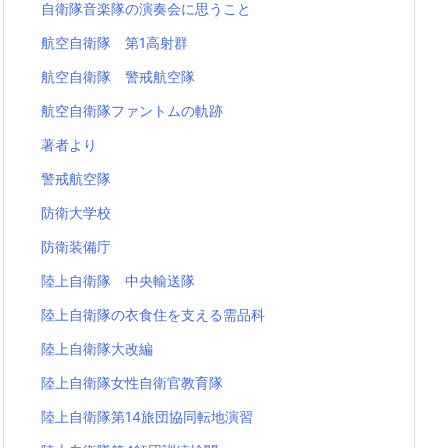
自衛隊音楽隊の演奏会に思うこと
航空自衛隊 第1高射群
航空自衛隊 警戒航空隊
航空自衛隊ファントムの軌跡
著者より
警戒航空隊
防衛大学校
防衛装備庁
陸上自衛隊 中央輸送隊
陸上自衛隊の衣食住を支える需品科
陸上自衛隊大改編
陸上自衛隊女性自衛官教育隊
陸上自衛隊第14旅団協同転地演習