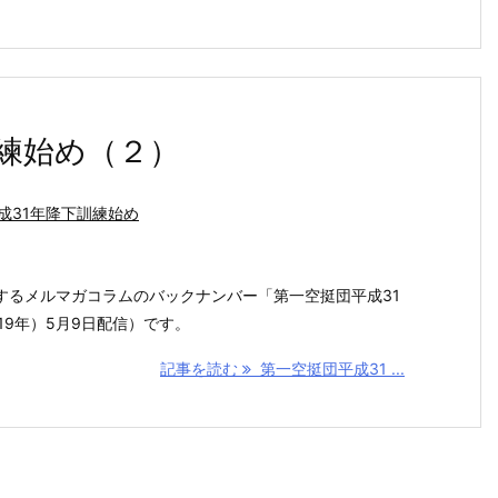
訓練始め（２）
成31年降下訓練始め
するメルマガコラムのバックナンバー「第一空挺団平成31
19年）5月9日配信）です。
記事を読む
第一空挺団平成31 ...