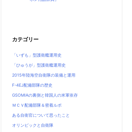
カテゴリー
「いずも」型護衛艦運用史
「ひゅうが」型護衛艦運用史
2015年陸海空自衛隊の装備と運用
F-4EJ配備部隊の歴史
GSOMIAの裏側と韓国人の米軍依存
ＭＣＶ配備部隊＆密着ルポ
ある自衛官について思ったこと
オリンピックと自衛隊