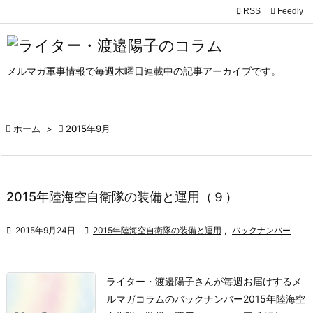

RSS
Feedly

メニュ

メルマガ軍事情報で毎週木曜日連載中の記事アーカイブです。
サイド

前へ

ホーム
>

2015年9月

次へ

検索
2015年陸海空自衛隊の装備と運用（９）

2015年9月24日

2015年陸海空自衛隊の装備と運用
,
バックナンバー
ライター・渡邉陽子さんが毎週お届けするメ
ルマガコラムのバックナンバー2015年陸海空