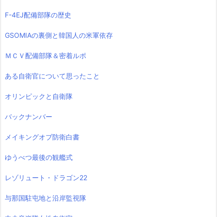
F-4EJ配備部隊の歴史
GSOMIAの裏側と韓国人の米軍依存
ＭＣＶ配備部隊＆密着ルポ
ある自衛官について思ったこと
オリンピックと自衛隊
バックナンバー
メイキングオブ防衛白書
ゆうべつ最後の観艦式
レゾリュート・ドラゴン22
与那国駐屯地と沿岸監視隊