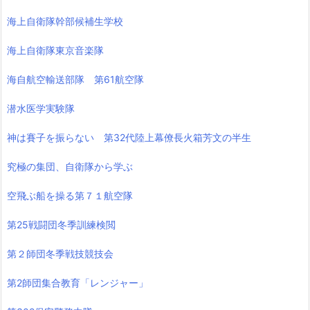
海上自衛隊幹部候補生学校
海上自衛隊東京音楽隊
海自航空輸送部隊 第61航空隊
潜水医学実験隊
神は賽子を振らない 第32代陸上幕僚長火箱芳文の半生
究極の集団、自衛隊から学ぶ
空飛ぶ船を操る第７１航空隊
第25戦闘団冬季訓練検閲
第２師団冬季戦技競技会
第2師団集合教育「レンジャー」