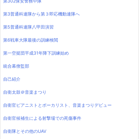
第302保安警務中隊
第3普通科連隊から第３即応機動連隊へ
第5普通科連隊八甲田演習
第6戦車大隊最後の訓練検閲
第一空挺団平成31年降下訓練始め
統合幕僚監部
自己紹介
自衛太鼓＠音楽まつり
自衛官ピアニストとボーカリスト、音楽まつりデビュー
自衛官候補生による射撃場での死傷事件
自衛隊とその他のUAV