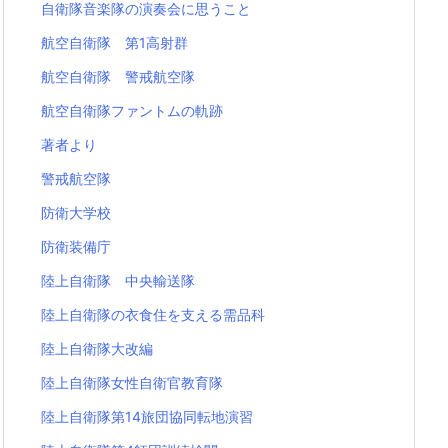
自衛隊音楽隊の演奏会に思うこと
航空自衛隊 第1高射群
航空自衛隊 警戒航空隊
航空自衛隊ファントムの軌跡
著者より
警戒航空隊
防衛大学校
防衛装備庁
陸上自衛隊 中央輸送隊
陸上自衛隊の衣食住を支える需品科
陸上自衛隊大改編
陸上自衛隊女性自衛官教育隊
陸上自衛隊第14旅団協同転地演習