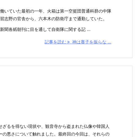
働いていた最初の一年、火箱は第一空挺団普通科群の中隊
習志野の官舎から、六本木の防衛庁まで通勤していた。
聞各紙朝刊に目を通して自衛隊に関する記 ...
記事を読む
神は賽子を振らな ...
せざるを得ない現状や、観音寺から盗まれた仏像や韓国人
ーの悪さについて触れました。最終回の今回は、それらの