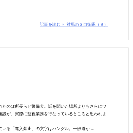
記事を読む
対馬の３自衛隊（９）
れたのは所長らと警備犬。話を聞いた場所よりもさらにワ
施設が、実際に監視業務を行なっているところと思われま
いる「進入禁止」の文字はハングル。一般道か ...