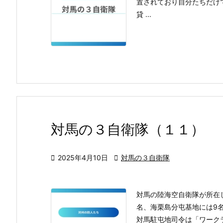
置されており自分たちだけ
貸 ...
対馬の３自衛隊（１１）

2025年4月10日

対馬の３自衛隊
対馬の陸海空自衛隊が所在
名、海栗島分屯基地には9名
対馬駐屯地司令は「ワークラ