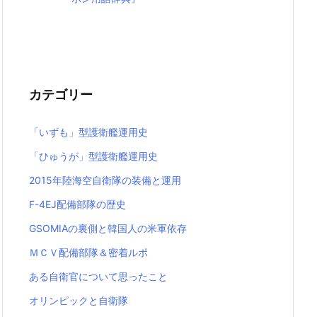
カテゴリー
「いずも」型護衛艦運用史
「ひゅうが」型護衛艦運用史
2015年陸海空自衛隊の装備と運用
F-4EJ配備部隊の歴史
GSOMIAの裏側と韓国人の米軍依存
ＭＣＶ配備部隊＆密着ルポ
ある自衛官について思ったこと
オリンピックと自衛隊