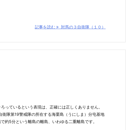
記事を読む
対馬の３自衛隊（１０）
そろっているという表現は、正確には正しくありません。
自衛隊第19警戒隊の所在する海栗島（うにしま）分屯基地
船で約5分という離島の離島、いわゆる二重離島です。