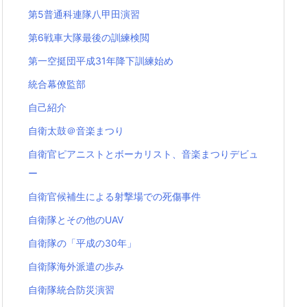
第5普通科連隊八甲田演習
第6戦車大隊最後の訓練検閲
第一空挺団平成31年降下訓練始め
統合幕僚監部
自己紹介
自衛太鼓＠音楽まつり
自衛官ピアニストとボーカリスト、音楽まつりデビュ
ー
自衛官候補生による射撃場での死傷事件
自衛隊とその他のUAV
自衛隊の「平成の30年」
自衛隊海外派遣の歩み
自衛隊統合防災演習