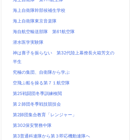
海上自衛隊幹部候補生学校
海上自衛隊東京音楽隊
海自航空輸送部隊 第61航空隊
潜水医学実験隊
神は賽子を振らない 第32代陸上幕僚長火箱芳文の
半生
究極の集団、自衛隊から学ぶ
空飛ぶ船を操る第７１航空隊
第25戦闘団冬季訓練検閲
第２師団冬季戦技競技会
第2師団集合教育「レンジャー」
第302保安警務中隊
第3普通科連隊から第３即応機動連隊へ