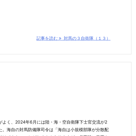
。
。
記事を読む
対馬の３自衛隊（１３）
よく、2024年6月には陸・海・空自衛隊下士官交流が2
た。海自の対馬防備隊司令は「海自は小規模部隊が分散配