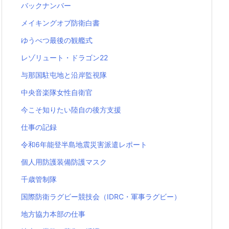
バックナンバー
メイキングオブ防衛白書
ゆうべつ最後の観艦式
レゾリュート・ドラゴン22
与那国駐屯地と沿岸監視隊
中央音楽隊女性自衛官
今こそ知りたい陸自の後方支援
仕事の記録
令和6年能登半島地震災害派遣レポート
個人用防護装備防護マスク
千歳管制隊
国際防衛ラグビー競技会（IDRC・軍事ラグビー）
地方協力本部の仕事