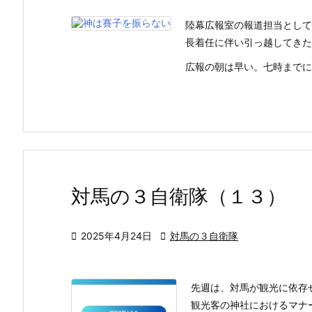
陸幕広報室の報道担当として
長着任に伴い引っ越してきた
広報の朝は早い。七時までに新
対馬の３自衛隊（１３）

2025年4月24日

対馬の３自衛隊
先週は、対馬が観光に依存
観光客の神社におけるマナ