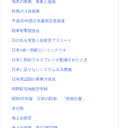
地本の業務、募集と援護
対馬の３自衛隊
平成30年西日本豪雨災害派遣
戦車射撃競技会
日の丸を背負う自衛官アスリート
日本×統一朝鮮というシナリオ
日本に初めてオスプレイが配備されたとき
日本に足りないシステム＆法整備
日本周辺国の軍事力状況
明野駐屯地航空学校
昭和45年版 日本の防衛 「防衛白書」
未分類
海上自衛官
海上自衛隊 第111航空隊