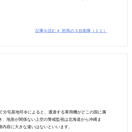
記事を読む
対馬の３自衛隊（１１）
ねて分屯基地司令によると、通過する軍用機がどこの国に属
き、地形が関係ない上空の警戒監視は北海道から沖縄ま
務内容に大きな違いはないといいます。