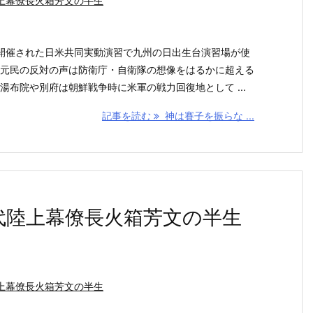
上幕僚長火箱芳文の半生
めて開催された日米共同実動演習で九州の日出生台演習場が使
元民の反対の声は防衛庁・自衛隊の想像をはるかに超える
湯布院や別府は朝鮮戦争時に米軍の戦力回復地として ...
記事を読む
神は賽子を振らな ...
代陸上幕僚長火箱芳文の半生
上幕僚長火箱芳文の半生