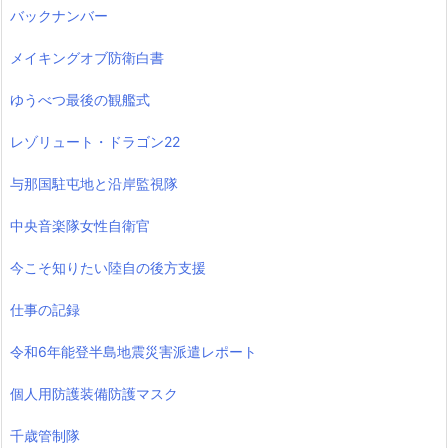
バックナンバー
メイキングオブ防衛白書
ゆうべつ最後の観艦式
レゾリュート・ドラゴン22
与那国駐屯地と沿岸監視隊
中央音楽隊女性自衛官
今こそ知りたい陸自の後方支援
仕事の記録
令和6年能登半島地震災害派遣レポート
個人用防護装備防護マスク
千歳管制隊