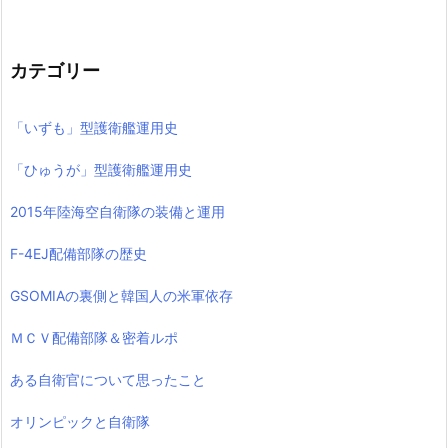
カテゴリー
「いずも」型護衛艦運用史
「ひゅうが」型護衛艦運用史
2015年陸海空自衛隊の装備と運用
F-4EJ配備部隊の歴史
GSOMIAの裏側と韓国人の米軍依存
ＭＣＶ配備部隊＆密着ルポ
ある自衛官について思ったこと
オリンピックと自衛隊