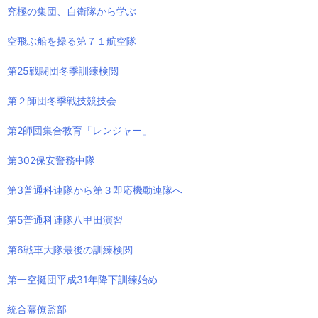
究極の集団、自衛隊から学ぶ
空飛ぶ船を操る第７１航空隊
第25戦闘団冬季訓練検閲
第２師団冬季戦技競技会
第2師団集合教育「レンジャー」
第302保安警務中隊
第3普通科連隊から第３即応機動連隊へ
第5普通科連隊八甲田演習
第6戦車大隊最後の訓練検閲
第一空挺団平成31年降下訓練始め
統合幕僚監部