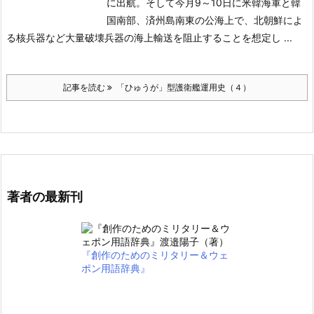
に出航。そして今月9～10日に米韓海軍と韓
国南部、済州島南東の公海上で、北朝鮮によ
る核兵器など大量破壊兵器
の海上輸送を阻止することを想定し ...
記事を読む
「ひゅうが」型護衛艦運用史（４）
著者の最新刊
『創作のためのミリタリー＆ウェ
ポン用語辞典』