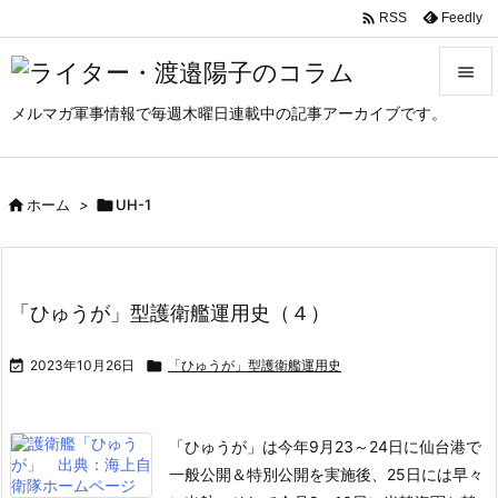

Feedly
RSS

メルマガ軍事情報で毎週木曜日連載中の記事アーカイブです。

メニュ

サイド

ホーム
>

UH-1

前へ

「ひゅうが」型護衛艦運用史（４）
次へ


2023年10月26日

「ひゅうが」型護衛艦運用史
検索
「ひゅうが」は今年9月23～24日に仙台港で
一般公開＆特別公開を実施後、25日には早々