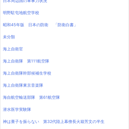
日本周辺国の軍事力状況
明野駐屯地航空学校
昭和45年版 日本の防衛 「防衛白書」
未分類
海上自衛官
海上自衛隊 第111航空隊
海上自衛隊幹部候補生学校
海上自衛隊東京音楽隊
海自航空輸送部隊 第61航空隊
潜水医学実験隊
神は賽子を振らない 第32代陸上幕僚長火箱芳文の半生