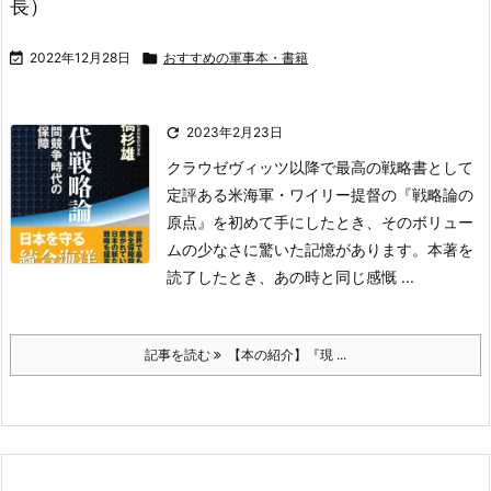
長）

2022年12月28日

おすすめの軍事本・書籍

2023年2月23日
クラウゼヴィッツ以降で最高の戦略書として
定評ある
米海軍・ワイリー提督の『戦略論の
原点』を初めて
手にしたとき、そのボリュー
ムの少なさに驚いた記
憶があります。
本著を
読了したとき、あの時と同じ感慨 ...
記事を読む
【本の紹介】『現 ...