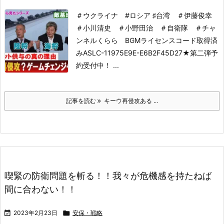
＃ウクライナ #ロシア ♯台湾 ＃伊藤俊幸
＃小川清史 ＃小野田治 ＃自衛隊 ＃チャ
ンネルくらら
BGMライセンスコード取得済
み
ASLC-11975E9E-E6B2F45D27
★第二弾予
約受付中！ ...
記事を読む
キーウ再侵攻ある ...
喫緊の防衛問題を斬る！！我々が危機感を持たねば
間に合わない！！

2023年2月23日

安保・戦略