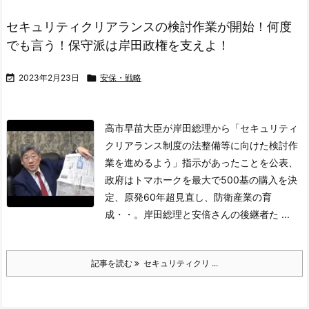
セキュリティクリアランスの検討作業が開始！何度
でも言う！保守派は岸田政権を支えよ！

2023年2月23日

安保・戦略
高市早苗大臣が岸田総理から「セキュリティ
クリアランス制度の法整備等に向けた検討作
業を進めるよう」指示があったことを公表、
政府はトマホークを最大で500基の購入を決
定、原発60年超見直し、防衛産業の育
成・・。岸田総理と安倍さんの後継者た ...
記事を読む
セキュリティクリ ...