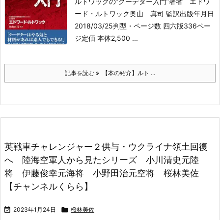
ルトワックの”クーデター入門”
著者 エドワ
ード・ルトワック
奥山 真司 監訳
出版年月日
2018/03/25
判型・ページ数 四六版336ペー
ジ
定価 本体2,500 ...
記事を読む
【本の紹介】ルト ...
英戦車チャレンジャー２供与・ウクライナ領土回復
へ 陸海空軍人から見たシリーズ 小川清史元陸
将 伊藤俊幸元海将 小野田治元空将 桜林美佐
【チャンネルくらら】

2023年1月24日

桜林美佐