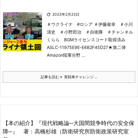

2023年2月23日
＃ウクライナ #ロシア ＃伊藤俊幸 ＃小川
清史 ＃小野田治 ＃自衛隊 ＃チャンネル
くらら
BGMライセンスコード取得済み
ASLC-11975E9E-E6B2F45D27
★第二弾
Amazon陸軍分野 ...
記事を読む
英戦車チャレンジ ...
【本の紹介】『現代戦略論─大国間競争時代の安全保
障─』 著：高橋杉雄（防衛研究所防衛政策研究室