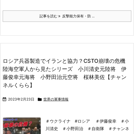
記事を読む
反撃能力保有・防 ...
ロシア兵器製造でイランと協力？CSTO崩壊の危機
陸海空軍人から見たシリーズ 小川清史元陸将 伊
藤俊幸元海将 小野田治元空将 桜林美佐【チャン
ネルくらら】

2023年2月23日

世界の軍事情報
＃ウクライナ #ロシア ＃伊藤俊幸 ＃小
川清史 ＃小野田治 ＃自衛隊 ＃チャンネ