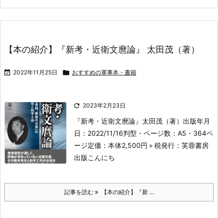
【本の紹介】『新考・近衛文麿論』 太田茂（著）

2022年11月25日

おすすめの軍事本・書籍

2023年2月23日
『新考・近衛文麿論』
太田茂（著）
出版年月
日：2022/11/16
判型・ページ数：A5・364ペ
ージ
定価：本体2,500円＋税
発行：芙蓉書房
出版
こんにち
記事を読む
【本の紹介】『新 ...