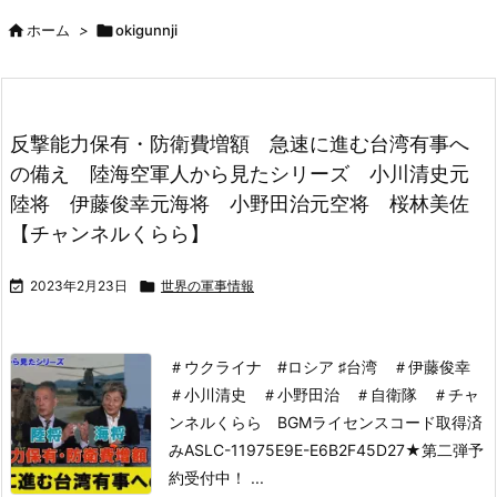

ホーム
>

okigunnji
反撃能力保有・防衛費増額 急速に進む台湾有事へ
の備え 陸海空軍人から見たシリーズ 小川清史元
陸将 伊藤俊幸元海将 小野田治元空将 桜林美佐
【チャンネルくらら】

2023年2月23日

世界の軍事情報
＃ウクライナ #ロシア ♯台湾 ＃伊藤俊幸
＃小川清史 ＃小野田治 ＃自衛隊 ＃チャ
ンネルくらら
BGMライセンスコード取得済
み
ASLC-11975E9E-E6B2F45D27
★第二弾予
約受付中！ ...