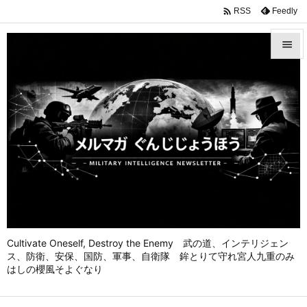

Feedly
RSS


メニュ

前へ

次へ

検索
Cultivate Oneself, Destroy the Enemy 武の道、インテリジェン
ス、防衛、安保、国防、軍事、自衛隊 鉾とりて守れ宮人九重のみ
はしの櫻風そよぐなり