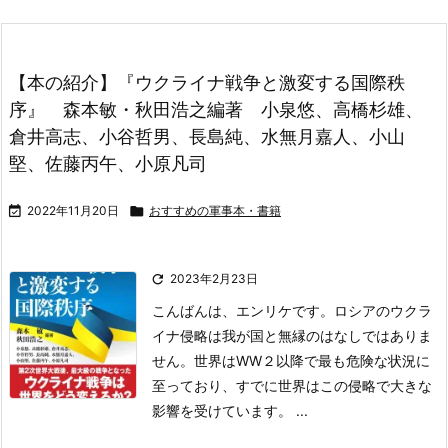
【本の紹介】『ウクライナ戦争と激変する国際秩
序』 森本敏・秋田浩之編著 小泉悠、高橋杉雄、
倉井高志、小谷哲男、長島純、水無月嘉人、小山
堅、佐藤丙午、小原凡司

2022年11月20日

おすすめの軍事本・書籍

2023年2月23日
こんばんは、エンリケです。
ロシアのウクラ
イナ侵略は我が国と無縁のはなしで
はありま
せん。世界はWW２以降で最も危険な状況に
至っており、すでに世界はこの侵略で大きな
影響を
受けています。 ...