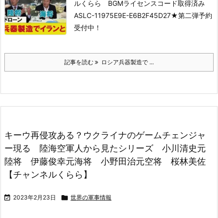
ルくらら
BGMライセンスコード取得済み
ASLC-11975E9E-E6B2F45D27
★第二弾予約
受付中！
記事を読む
ロシア兵器製造で ...
キーウ再侵攻ある？ウクライナのゲームチェンジャ
ー現る 陸海空軍人から見たシリーズ 小川清史元
陸将 伊藤俊幸元海将 小野田治元空将 桜林美佐
【チャンネルくらら】

2023年2月23日

世界の軍事情報