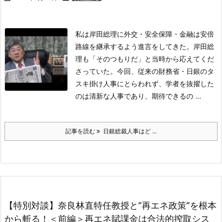
私は岸田総理に外交・安全保障・金融は安倍
路線を継承するよう進言をしてきた。岸田総
理も「そのつもりだ」と当時から応えてくだ
さっていた。今回、従来の財務省・日銀のタ
スキ掛け人事にとらわれず、学者を抜擢した
のは清新な人事であり、期待できるの ...
記事を読む
日銀総裁人事はど ...
【特別対談】奈良林直特任教授と”再エネ政策”を根本
から斬る！＜前編＞再エネ賦課金は合法的搾取シス