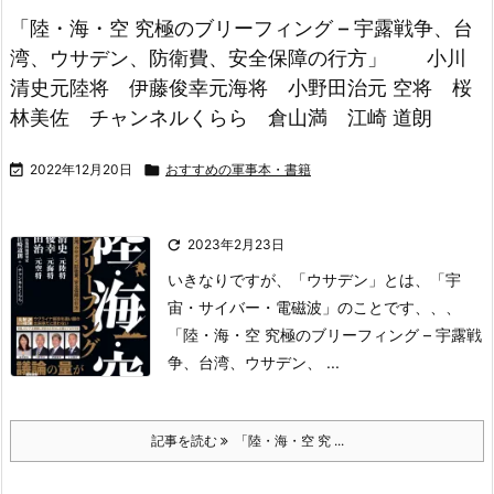
「陸・海・空 究極のブリーフィング – 宇露戦争、台
湾、ウサデン、防衛費、安全保障の行方」 小川
清史元陸将 伊藤俊幸元海将 小野田治元 空将 桜
林美佐 チャンネルくらら 倉山満 江崎 道朗

2022年12月20日

おすすめの軍事本・書籍

2023年2月23日
いきなりですが、
「ウサデン」
とは、
「宇
宙・サイバー・電磁波」
のことです、、、
「陸・海・空 究極のブリーフィング – 宇露戦
争、
台湾、ウサデン、 ...
記事を読む
「陸・海・空 究 ...