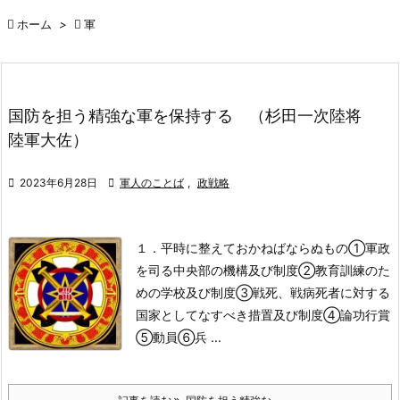

ホーム
>

軍
国防を担う精強な軍を保持する （杉田一次陸将
陸軍大佐）

2023年6月28日

軍人のことば
,
政戦略
１．平時に整えておかねばならぬもの
①軍政
を司る中央部の機構及び制度
②教育訓練のた
めの学校及び制度
③戦死、戦病死者に対する
国家としてなすべき措置及び制度
④論功行賞
⑤動員
⑥兵 ...