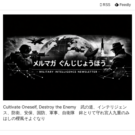

RSS
Feedly

メニュ

前へ

次へ

検索
Cultivate Oneself, Destroy the Enemy 武の道、インテリジェン
ス、防衛、安保、国防、軍事、自衛隊 鉾とりて守れ宮人九重のみ
はしの櫻風そよぐなり