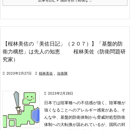
記事を読む
国防を担う精強な ...
【桜林美佐の「美佐日記」（２０７）】「基盤的防
衛力構想」は先人の知恵 桜林美佐（防衛問題研
究家）

2023年2月27日

桜林美佐
,
自衛隊

2023年2月28日
日本では陸軍種への不信感が強く、陸軍種が
強くなることへのアレルギー感覚がある。そ
んな中、基盤的防衛体制から脅威対処型防衛
体制への大転換が謳われているが、国民の対