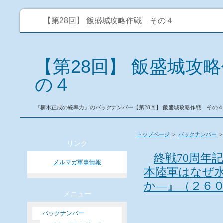
【第28回】 飯盛城攻略作戦 その４
【第28回】 飯盛城攻
の４
『楠木正成の統率力』のバックナンバー【第28回】 飯盛城攻略作戦 その４
暦2014年）１１月２８日配信）です。
トップページ
＞
バックナンバー
＞
リンク
終戦70周年
メルマガ軍事情報
本陸軍はなぜ
か―』（２６
メニュー
バックナンバー