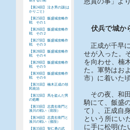
恩賞の事」よ
制するの術
【第24回】 泣き男の謀(は
かりごと)
【第25回】 飯盛城攻略作
戦 その１
伏兵で城か
【第26回】 飯盛城攻略作
戦 その２
【第27回】 飯盛城攻略作
正成が千早に
戦 その３
【第28回】 飯盛城攻略作
せが入った。
戦 その４
を向わせ、楠
【第29回】 飯盛城攻略作
戦 その５
た。軍勢はお
【第30回】 飯盛城攻略作
市）に着いた
戦 その６
【第31回】 楠木正成の領
民統治
その夜、和田
【第32回】 馬を盗んだ男
の処断
騎にて、飯盛
【第33回】 志貴右衛門と
て）、正成自
湊川の戦い（前段）
という所にい
【第34回】 志貴右衛門と
湊川の戦い（後段）
に手に松明(た
【第35回】 智仁勇の武