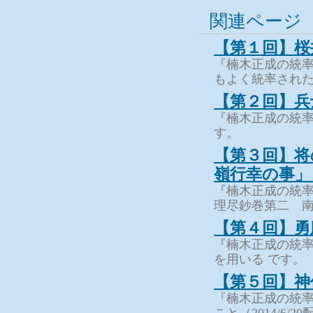
関連ページ
【第１回】桜
『楠木正成の統
もよく統率され
【第２回】兵
『楠木正成の統
す。
【第３回】将
嶺行幸の事」
『楠木正成の統率
理尽鈔巻第二 
【第４回】勇
『楠木正成の統率
を用いる です。
【第５回】神
『楠木正成の統