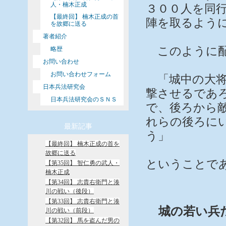
人・楠木正成
３００人を同
【最終回】 楠木正成の首
陣を取るよう
を故郷に送る
著者紹介
このように配
略歴
お問い合わせ
お問い合わせフォーム
「城中の大将
日本兵法研究会
撃させるであ
日本兵法研究会のＳＮＳ
で、後ろから
れらの後ろに
最新記事
う」
【最終回】 楠木正成の首を
故郷に送る
ということで
【第35回】 智仁勇の武人・
楠木正成
【第34回】 志貴右衛門と湊
川の戦い（後段）
【第33回】 志貴右衛門と湊
城の若い兵
川の戦い（前段）
【第32回】 馬を盗んだ男の