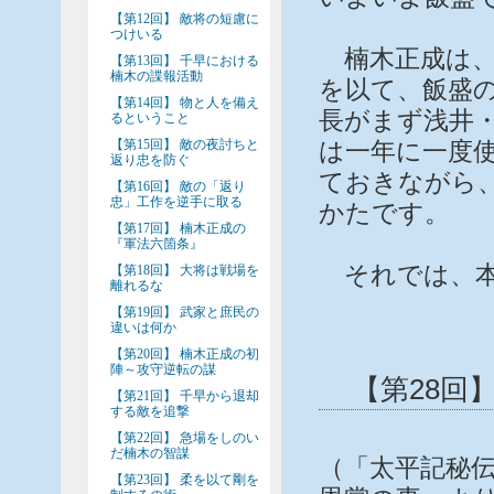
【第12回】 敵将の短慮に
つけいる
楠木正成は、
【第13回】 千早における
楠木の諜報活動
を以て、飯盛
【第14回】 物と人を備え
長がまず浅井
るということ
【第15回】 敵の夜討ちと
は一年に一度
返り忠を防ぐ
ておきながら
【第16回】 敵の「返り
忠」工作を逆手に取る
かたです。
【第17回】 楠木正成の
『軍法六箇条』
それでは、本
【第18回】 大将は戦場を
離れるな
【第19回】 武家と庶民の
違いは何か
【第20回】 楠木正成の初
陣～攻守逆転の謀
【第28回
【第21回】 千早から退却
する敵を追撃
【第22回】 急場をしのい
だ楠木の智謀
（「太平記秘
【第23回】 柔を以て剛を