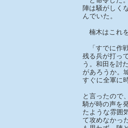
と命令した。
陣は騒がしく
んでいた。
楠木はこれを
「すでに作戦
残る兵が打っ
う。和田を討
があろうか。
すぐに全軍に
と言ったので
騎が時の声を
たような雰囲
て攻めなかっ