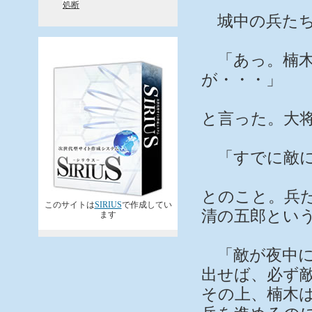
処断
城中の兵たち
「あっ。楠木
が・・・」
と言った。大
「すでに敵に
とのこと。兵
このサイトは
SIRIUS
で作成してい
清の五郎とい
ます
「敵が夜中に
出せば、必ず
その上、楠木は