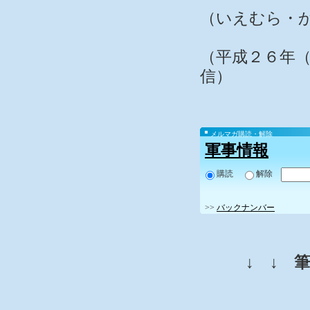
（いえむら・
（平成２６年（
信）
メルマガ購読・解除
軍事情報
購読
解除
>>
バックナンバー
↓ ↓ 