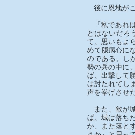
後に恩地がこ
「私であれば
とはないだろ
て、思いもよ
めて臆病心に
のである。し
勢の兵の中に
ば、出撃して
は討たれてし
声を挙げさせ
また、敵が城
ば、城は落ち
か、また落と
うか』と思っ