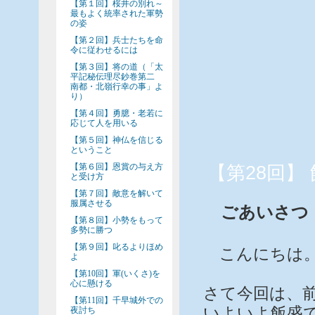
【第１回】桜井の別れ～
最もよく統率された軍勢
の姿
【第２回】兵士たちを命
令に従わせるには
【第３回】将の道（「太
平記秘伝理尽鈔巻第二
南都・北嶺行幸の事」よ
り）
【第４回】勇臆・老若に
応じて人を用いる
【第５回】神仏を信じる
ということ
【第６回】恩賞の与え方
【第28回】
と受け方
【第７回】敵意を解いて
服属させる
ごあいさつ
【第８回】小勢をもって
多勢に勝つ
【第９回】叱るよりほめ
こんにちは。
よ
【第10回】軍(いくさ)を
心に懸ける
さて今回は、
【第11回】千早城外での
いよいよ飯盛
夜討ち