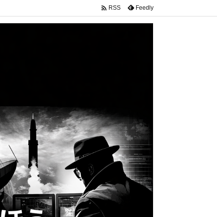

Feedly
RSS