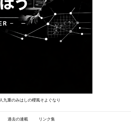
て守れ宮人九重のみはしの櫻風そよぐなり
過去の連載
リンク集