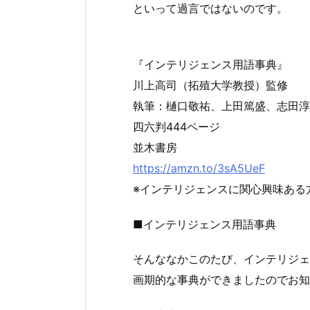
といって過言ではないのです。
『インテリジェンス用語事典』
川上高司（拓殖大学教授）監修
執筆：樋口敬祐、上田篤盛、志田淳
四六判444ページ
並木書房
https://amzn.to/3sA5UeF
※インテリジェンスに関心興味ある
■インテリジェンス用語事典
そんななかこのたび、インテリジェ
画期的な事典ができましたのでお知