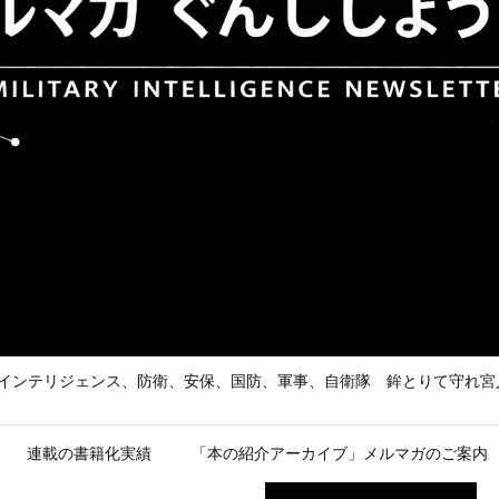
he Enemy 武の道、インテリジェンス、防衛、安保、国防、軍事、自衛隊 鉾とり
連載の書籍化実績
「本の紹介アーカイブ」メルマガのご案内