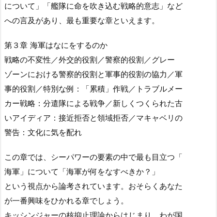
について」「艦隊に命を吹き込む戦略的意志」など
への言及があり、最も重要な章といえます。
第３章 海軍はなにをするのか
戦略の不変性／外交的役割／警察的役割／グレー
ゾーンにおける警察的役割と軍事的役割の協力／軍
事的役割／特別な例：「累積」作戦／トラブルメー
カー戦略：分遣隊による戦争／新しくつくられた古
いアイディア：接近拒否と領域拒否／マキャベリの
警告：文化に気を配れ
この章では、シーパワーの要素の中で最も目立つ「
海軍」について「海軍が何をなすべきか？」
という視点から論考されています。おそらくあなた
が一番興味をひかれる章でしょう。
キッシンジャーの核抑止理論からはじまり、わが国