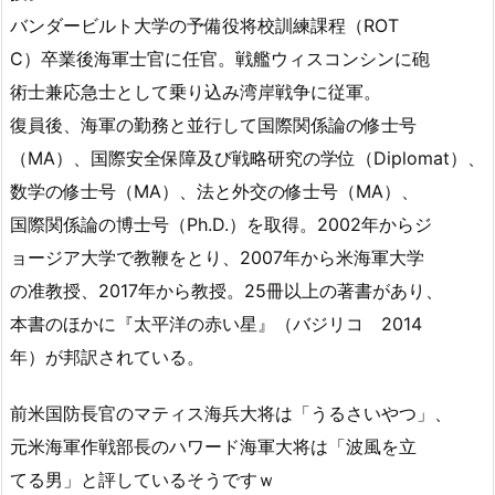
バンダービルト大学の予備役将校訓練課程（ROT
C）卒業後海軍士官に任官。戦艦ウィスコンシンに砲
術士兼応急士として乗り込み湾岸戦争に従軍。
復員後、海軍の勤務と並行して国際関係論の修士号
（MA）、国際安全保障及び戦略研究の学位（Diplomat）、
数学の修士号（MA）、法と外交の修士号（MA）、
国際関係論の博士号（Ph.D.）を取得。2002年からジ
ョージア大学で教鞭をとり、2007年から米海軍大学
の准教授、2017年から教授。25冊以上の著書があり、
本書のほかに『太平洋の赤い星』（バジリコ 2014
年）が邦訳されている。
前米国防長官のマティス海兵大将は「うるさいやつ」、
元米海軍作戦部長のハワード海軍大将は「波風を立
てる男」と評しているそうですｗ