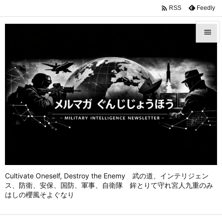

Feedly
RSS


メニュ

前へ

次へ

検索
Cultivate Oneself, Destroy the Enemy 武の道、インテリジェン
ス、防衛、安保、国防、軍事、自衛隊 鉾とりて守れ宮人九重のみ
はしの櫻風そよぐなり