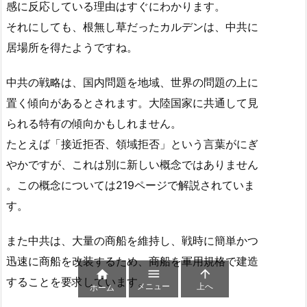
感に反応している理由はすぐにわかります。
それにしても、根無し草だったカルデンは、中共に
居場所を得たようですね。
中共の戦略は、国内問題を地域、世界の問題の上に
置く傾向があるとされます。大陸国家に共通して見
られる特有の傾向かもしれません。
たとえば「接近拒否、領域拒否」という言葉がにぎ
やかですが、これは別に新しい概念ではありません
。この概念については219ページで解説されていま
す。
また中共は、大量の商船を維持し、戦時に簡単かつ
迅速に商船を改装するため、商船を軍用規格で建造



することを要求しています。
メニュー
上へ
ホーム