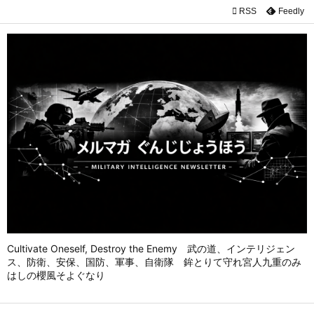

RSS
Feedly

メニュ

前へ

次へ

検索
Cultivate Oneself, Destroy the Enemy 武の道、インテリジェン
ス、防衛、安保、国防、軍事、自衛隊 鉾とりて守れ宮人九重のみ
はしの櫻風そよぐなり