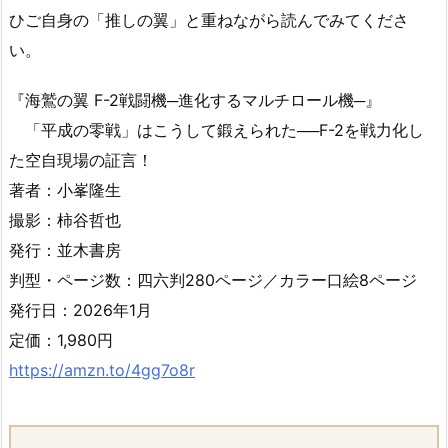
ひご自身の「推しの翼」と重ねながら読んでみてくださ
い。
『海鷲の翼 F-2戦闘機─進化するマルチロール機─』
「平成の零戦」はこうして鍛えられた──F-2を戦力化し
た空自現場の証言！
著者：小峯隆生
撮影：柿谷哲也
発行：並木書房
判型・ページ数：四六判280ページ／カラー口絵8ページ
発行日：2026年1月
定価：1,980円
https://amzn.to/4gg7o8r