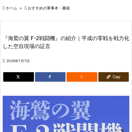

ホーム
>

おすすめの軍事本・書籍
『海鷲の翼 F-2戦闘機』の紹介｜平成の零戦を戦力化
した空自現場の証言

2026年7月7日

Copy