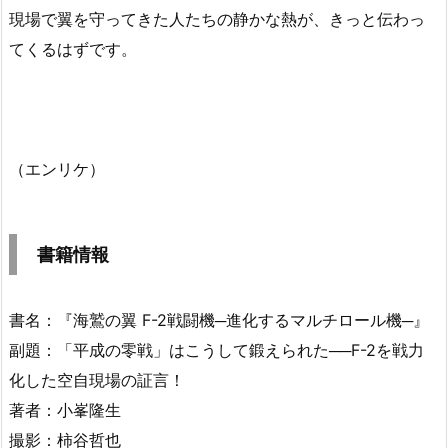
現場で翼を守ってきた人たちの静かな熱が、きっと伝わっ
てくるはずです。
（エンリケ）
書籍情報
書名：『海鷲の翼 F-2戦闘機─進化するマルチロール機─』
副題：「平成の零戦」はこうして鍛えられた──F-2を戦力
化した空自現場の証言！
著者：小峯隆生
撮影：柿谷哲也