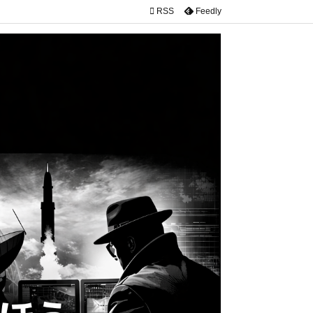

RSS
Feedly