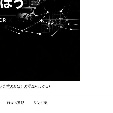
て守れ宮人九重のみはしの櫻風そよぐなり
過去の連載
リンク集