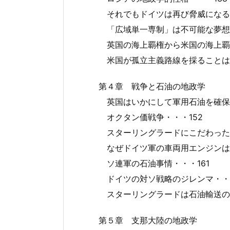
それでもドイツは再び脅威になると
「広域単一専制」は不可能な夢想だ
英国の海上覇権から米国の海上覇権
米国が孤立主義路線を採ることはあ
第４章 戦争と石油の地政学
英国はいかにして軍用石油を確保で
オクタン価戦争・・・152
スターリングラードにこだわったの
なぜドイツ軍の車両用エンジンはデ
ソ連軍の石油事情・・・161
ドイツの対ソ戦略のジレンマ・・・
スターリングラードは石油輸送の結
第５章 支那大陸の地政学