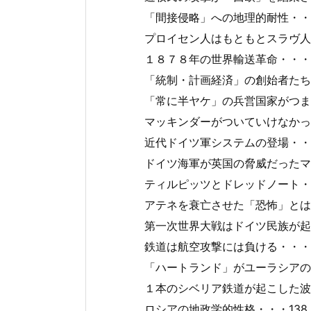
「間接侵略」への地理的耐性・・・
プロイセン人はもともとスラヴ人だ
１８７８年の世界輸送革命・・・1
「統制・計画経済」の創始者たち・
「常に半ヤケ」の兵営国家がつまづ
マッキンダーがついていけなかった
近代ドイツ軍システムの登場・・・
ドイツ海軍が英国の脅威だったマッ
ティルピッツとドレッドノート・・
アテネを衰亡させた「恐怖」とは？
第一次世界大戦はドイツ民族が起こ
鉄道は航空攻撃には負ける・・・1
「ハートランド」がユーラシアの港
１本のシベリア鉄道が起こした波乱
ロシアの地政学的性格・・・138