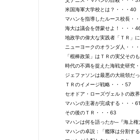
父デニス・マハンの自殺・・・3
米国海軍大学校とは？・・・40
マハンを指導したルース校長・・
海大は議会を啓蒙せよ！・・・4
地政学の偉大な実践者「ＴＲ」に
ニューヨークのオランダ人・・・
「棍棒政策」はＴＲの実父そのも
時代の不満を捉えた海戦史研究・
ジェファソンは最悪の大統領だっ
ＴＲのイメージ戦略・・・57
セオドア・ローズヴェルトの政界
マハンの主著が完成する・・・6
その後のＴＲ・・・63
マハンは何を語ったか─『海上権力
マハンの卓説：「艦隊は分割する