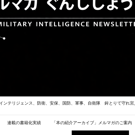
he Enemy 武の道、インテリジェンス、防衛、安保、国防、軍事、自衛隊 鉾とり
連載の書籍化実績
「本の紹介アーカイブ」メルマガのご案内