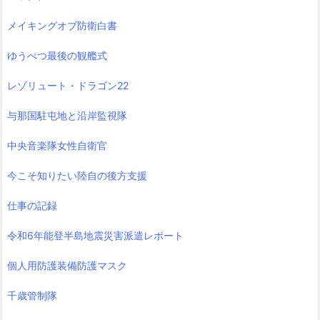
メイキングオブ防衛白書
ゆうべつ最後の観艦式
レゾリュート・ドラゴン22
与那国駐屯地と沿岸監視隊
中央音楽隊女性自衛官
今こそ知りたい陸自の後方支援
仕事の記録
令和6年能登半島地震災害派遣レポート
個人用防護装備防護マスク
千歳管制隊