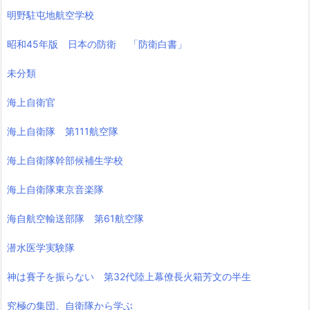
明野駐屯地航空学校
昭和45年版 日本の防衛 「防衛白書」
未分類
海上自衛官
海上自衛隊 第111航空隊
海上自衛隊幹部候補生学校
海上自衛隊東京音楽隊
海自航空輸送部隊 第61航空隊
潜水医学実験隊
神は賽子を振らない 第32代陸上幕僚長火箱芳文の半生
究極の集団、自衛隊から学ぶ