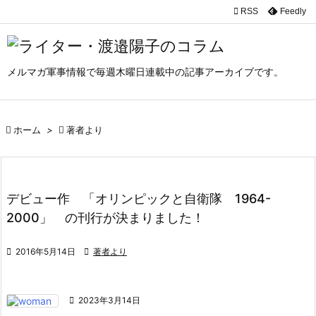

RSS
Feedly

メニュ

メルマガ軍事情報で毎週木曜日連載中の記事アーカイブです。
サイド

前へ

ホーム
>

著者より

次へ

検索
デビュー作 「オリンピックと自衛隊 1964-
2000」 の刊行が決まりました！

2016年5月14日

著者より

2023年3月14日