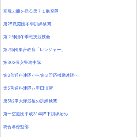
空飛ぶ船を操る第７１航空隊
第25戦闘団冬季訓練検閲
第２師団冬季戦技競技会
第2師団集合教育「レンジャー」
第302保安警務中隊
第3普通科連隊から第３即応機動連隊へ
第5普通科連隊八甲田演習
第6戦車大隊最後の訓練検閲
第一空挺団平成31年降下訓練始め
統合幕僚監部