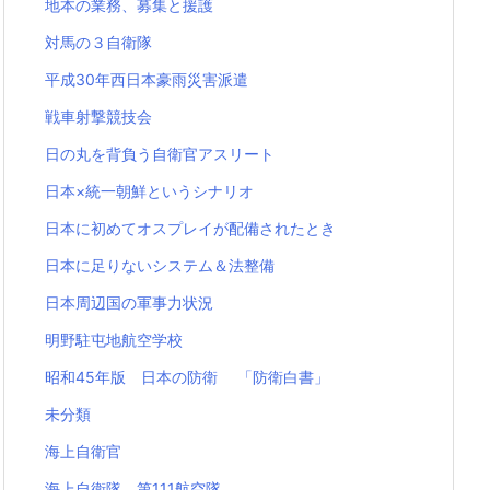
地本の業務、募集と援護
対馬の３自衛隊
平成30年西日本豪雨災害派遣
戦車射撃競技会
日の丸を背負う自衛官アスリート
日本×統一朝鮮というシナリオ
日本に初めてオスプレイが配備されたとき
日本に足りないシステム＆法整備
日本周辺国の軍事力状況
明野駐屯地航空学校
昭和45年版 日本の防衛 「防衛白書」
未分類
海上自衛官
海上自衛隊 第111航空隊