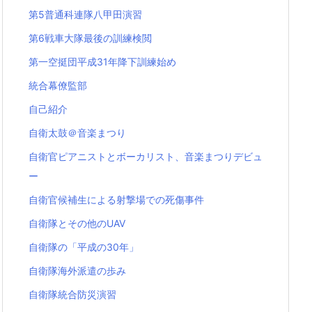
第5普通科連隊八甲田演習
第6戦車大隊最後の訓練検閲
第一空挺団平成31年降下訓練始め
統合幕僚監部
自己紹介
自衛太鼓＠音楽まつり
自衛官ピアニストとボーカリスト、音楽まつりデビュ
ー
自衛官候補生による射撃場での死傷事件
自衛隊とその他のUAV
自衛隊の「平成の30年」
自衛隊海外派遣の歩み
自衛隊統合防災演習