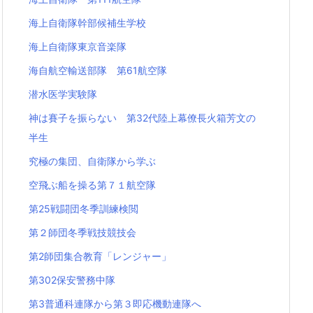
海上自衛隊幹部候補生学校
海上自衛隊東京音楽隊
海自航空輸送部隊 第61航空隊
潜水医学実験隊
神は賽子を振らない 第32代陸上幕僚長火箱芳文の
半生
究極の集団、自衛隊から学ぶ
空飛ぶ船を操る第７１航空隊
第25戦闘団冬季訓練検閲
第２師団冬季戦技競技会
第2師団集合教育「レンジャー」
第302保安警務中隊
第3普通科連隊から第３即応機動連隊へ