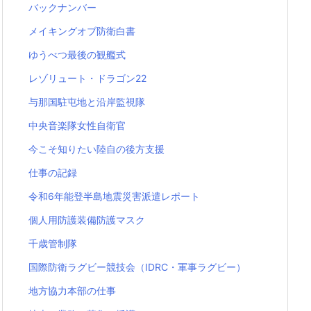
バックナンバー
メイキングオブ防衛白書
ゆうべつ最後の観艦式
レゾリュート・ドラゴン22
与那国駐屯地と沿岸監視隊
中央音楽隊女性自衛官
今こそ知りたい陸自の後方支援
仕事の記録
令和6年能登半島地震災害派遣レポート
個人用防護装備防護マスク
千歳管制隊
国際防衛ラグビー競技会（IDRC・軍事ラグビー）
地方協力本部の仕事