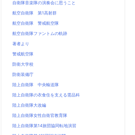
自衛隊音楽隊の演奏会に思うこと
航空自衛隊 第1高射群
航空自衛隊 警戒航空隊
航空自衛隊ファントムの軌跡
著者より
警戒航空隊
防衛大学校
防衛装備庁
陸上自衛隊 中央輸送隊
陸上自衛隊の衣食住を支える需品科
陸上自衛隊大改編
陸上自衛隊女性自衛官教育隊
陸上自衛隊第14旅団協同転地演習