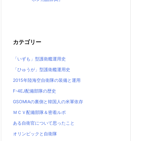
カテゴリー
「いずも」型護衛艦運用史
「ひゅうが」型護衛艦運用史
2015年陸海空自衛隊の装備と運用
F-4EJ配備部隊の歴史
GSOMIAの裏側と韓国人の米軍依存
ＭＣＶ配備部隊＆密着ルポ
ある自衛官について思ったこと
オリンピックと自衛隊