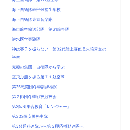
海上自衛隊幹部候補生学校
海上自衛隊東京音楽隊
海自航空輸送部隊 第61航空隊
潜水医学実験隊
神は賽子を振らない 第32代陸上幕僚長火箱芳文の
半生
究極の集団、自衛隊から学ぶ
空飛ぶ船を操る第７１航空隊
第25戦闘団冬季訓練検閲
第２師団冬季戦技競技会
第2師団集合教育「レンジャー」
第302保安警務中隊
第3普通科連隊から第３即応機動連隊へ