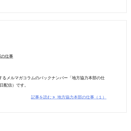
部の仕事
するメルマガコラムのバックナンバー「地方協力本部の仕
2日配信）です。
記事を読む
地方協力本部の仕事（１）