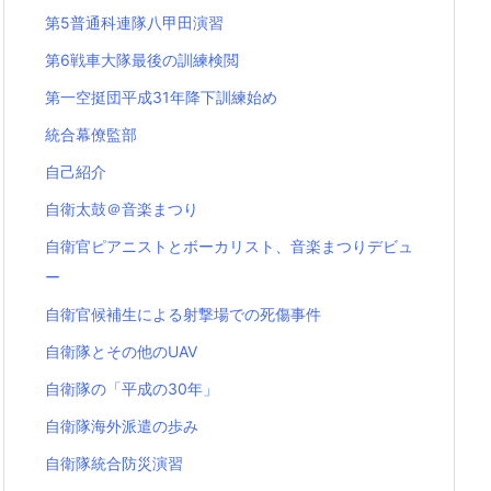
第5普通科連隊八甲田演習
第6戦車大隊最後の訓練検閲
第一空挺団平成31年降下訓練始め
統合幕僚監部
自己紹介
自衛太鼓＠音楽まつり
自衛官ピアニストとボーカリスト、音楽まつりデビュ
ー
自衛官候補生による射撃場での死傷事件
自衛隊とその他のUAV
自衛隊の「平成の30年」
自衛隊海外派遣の歩み
自衛隊統合防災演習