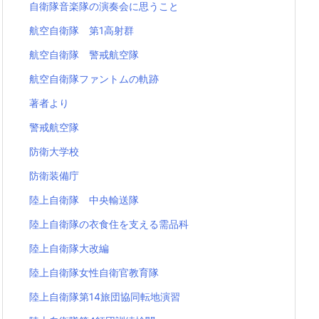
自衛隊音楽隊の演奏会に思うこと
航空自衛隊 第1高射群
航空自衛隊 警戒航空隊
航空自衛隊ファントムの軌跡
著者より
警戒航空隊
防衛大学校
防衛装備庁
陸上自衛隊 中央輸送隊
陸上自衛隊の衣食住を支える需品科
陸上自衛隊大改編
陸上自衛隊女性自衛官教育隊
陸上自衛隊第14旅団協同転地演習