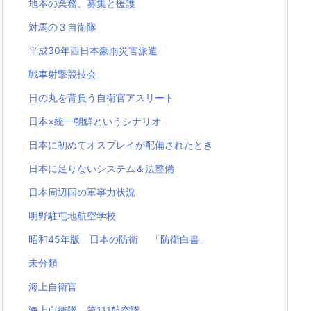
地本の業務、募集と援護
対馬の３自衛隊
平成30年西日本豪雨災害派遣
戦車射撃競技会
日の丸を背負う自衛官アスリート
日本×統一朝鮮というシナリオ
日本に初めてオスプレイが配備されたとき
日本に足りないシステム＆法整備
日本周辺国の軍事力状況
明野駐屯地航空学校
昭和45年版 日本の防衛 「防衛白書」
未分類
海上自衛官
海上自衛隊 第111航空隊