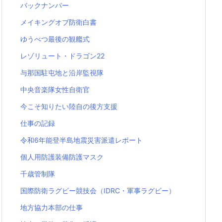
バックナンバー
メイキングオブ防衛白書
ゆうべつ最後の観艦式
レゾリュート・ドラゴン22
与那国駐屯地と沿岸監視隊
中央音楽隊女性自衛官
今こそ知りたい陸自の後方支援
仕事の記録
令和6年能登半島地震災害派遣レポート
個人用防護装備防護マスク
千歳管制隊
国際防衛ラグビー競技会（IDRC・軍事ラグビー）
地方協力本部の仕事