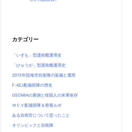
カテゴリー
「いずも」型護衛艦運用史
「ひゅうが」型護衛艦運用史
2015年陸海空自衛隊の装備と運用
F-4EJ配備部隊の歴史
GSOMIAの裏側と韓国人の米軍依存
ＭＣＶ配備部隊＆密着ルポ
ある自衛官について思ったこと
オリンピックと自衛隊