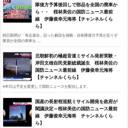
隊後方予算後回しで部品を全国の廃車か
ら・・ 桜林美佐の国防ニュース最前
線 伊藤俊幸元海将【チャンネルくら
ら】
朝日新聞が「有志連合」誤った解説を掲載・自衛隊後方予算が足りず
隊員が全国の廃車を ...
北朝鮮初の極超音速ミサイル発射実験・
岸田文雄自民党新総裁誕生 桜林美佐の
国防ニュース最前線 伊藤俊幸元海将
【チャンネルくらら】
※本日は予定を変更して国防ニュースを配信します。
国産の長射程巡航ミサイル開発を政府が
閣議決定～桜林美佐の国防ニュース最前
線 伊藤俊幸元海将 チャンネルくら
ら】