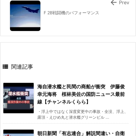

Prev
F 2B戦闘機のパフォーマンス

関連記事
海自潜水艦と民間の商船が衝突 伊藤俊
幸元海将 桜林美佐の国防ニュース最前
線【チャンネルくらら】
・浮上中ではなく深度変更中の事故・全没、浮上、
露頂・えひめ丸と潜水艦グリーンビル ...
朝日新聞「有志連合」解説間違い・自衛