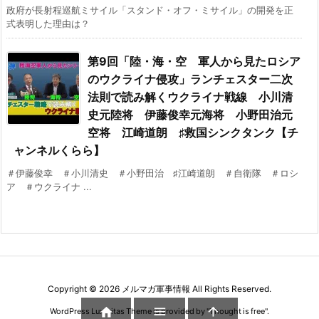
政府が長射程巡航ミサイル「スタンド・オフ・ミサイル」の開発を正
式表明した理由は？
第9回「陸・海・空 軍人から見たロシア
のウクライナ侵攻」ランチェスター二次
法則で読み解くウクライナ戦線 小川清
史元陸将 伊藤俊幸元海将 小野田治元
空将 江崎道朗 ♯救国シンクタンク【チ
ャンネルくらら】
＃伊藤俊幸 ＃小川清史 ＃小野田治 ♯江崎道朗 ＃自衛隊 ＃ロシ
ア ＃ウクライナ ...
Copyright ©
2026
メルマガ軍事情報
All Rights Reserved.



WordPress Luxeritas Theme is provided by "
Thought is free
".