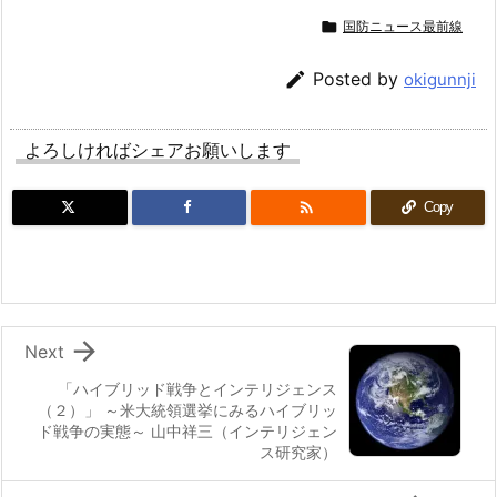

国防ニュース最前線

Posted by
okigunnji
よろしければシェアお願いします

Copy

Next
「ハイブリッド戦争とインテリジェンス
（２）」 ～米大統領選挙にみるハイブリッ
ド戦争の実態～ 山中祥三（インテリジェン
ス研究家）