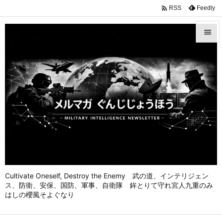

Feedly
RSS


メニュ

前へ

次へ

検索
Cultivate Oneself, Destroy the Enemy 武の道、インテリジェン
ス、防衛、安保、国防、軍事、自衛隊 鉾とりて守れ宮人九重のみ
はしの櫻風そよぐなり