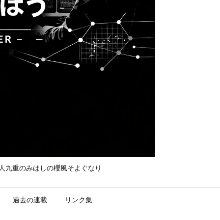
て守れ宮人九重のみはしの櫻風そよぐなり
過去の連載
リンク集