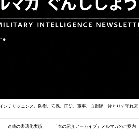
he Enemy 武の道、インテリジェンス、防衛、安保、国防、軍事、自衛隊 鉾とり
連載の書籍化実績
「本の紹介アーカイブ」メルマガのご案内