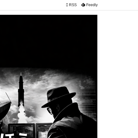

RSS
Feedly