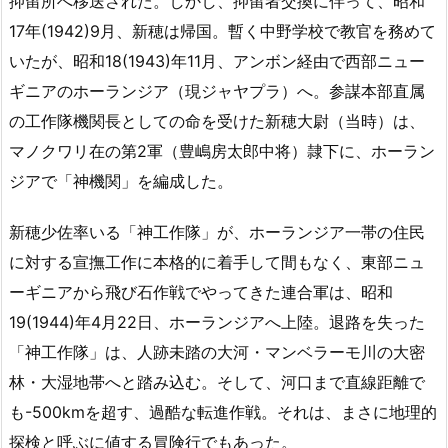
抑留所へ移送された。しかし、抑留者交換に伴って、昭和
17年(1942)9月、新穂は帰国。暫く中野学校で教官を務めて
いたが、昭和18(1943)年11月、アンボン経由で西部ニュー
ギニアのホーランジア（現ジャヤプラ）へ。参謀本部直属
の工作隊機関長としての命を受けた新穂大尉（当時）は、
マノクワリ在の第2軍（豊嶋房太郎中将）隷下に、ホーラン
ジアで「神機関」を編成した。
新穂少佐率いる「神工作隊」が、ホーランジア一帯の住民
に対する宣撫工作に本格的に着手して間もなく、東部ニュ
ーギニアから飛び石作戦でやってきた連合軍は、昭和
19(1944)年4月22日、ホーランジアへ上陸。退路を失った
「神工作隊」は、人跡未踏の大河・マンベラーモ川の大密
林・大湿地帯へと踏み込む。そして、河口まで直線距離で
も-500kmを超す、過酷な転進作戦。それは、まさに地理的
探検と呼ぶに値する冒険行でもあった。