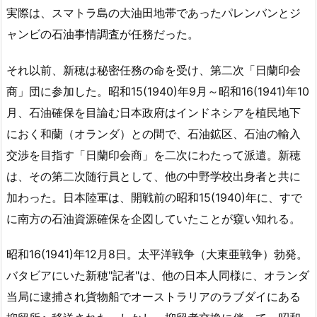
実際は、スマトラ島の大油田地帯であったパレンバンとジ
ャンビの石油事情調査が任務だった。
それ以前、新穂は秘密任務の命を受け、第二次「日蘭印会
商」団に参加した。昭和15(1940)年9月～昭和16(1941)年10
月、石油確保を目論む日本政府はインドネシアを植民地下
におく和蘭（オランダ）との間で、石油鉱区、石油の輸入
交渉を目指す「日蘭印会商」を二次にわたって派遣。新穂
は、その第二次随行員として、他の中野学校出身者と共に
加わった。日本陸軍は、開戦前の昭和15(1940)年に、すで
に南方の石油資源確保を企図していたことが窺い知れる。
昭和16(1941)年12月8日。太平洋戦争（大東亜戦争）勃発。
バタビアにいた新穂"記者"は、他の日本人同様に、オランダ
当局に逮捕され貨物船でオーストラリアのラブダイにある