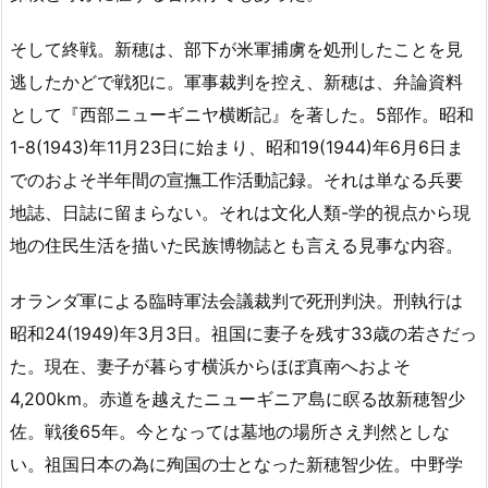
そして終戦。新穂は、部下が米軍捕虜を処刑したことを見
逃したかどで戦犯に。軍事裁判を控え、新穂は、弁論資料
として『西部ニューギニヤ横断記』を著した。5部作。昭和
1-8(1943)年11月23日に始まり、昭和19(1944)年6月6日ま
でのおよそ半年間の宣撫工作活動記録。それは単なる兵要
地誌、日誌に留まらない。それは文化人類-学的視点から現
地の住民生活を描いた民族博物誌とも言える見事な内容。
オランダ軍による臨時軍法会議裁判で死刑判決。刑執行は
昭和24(1949)年3月3日。祖国に妻子を残す33歳の若さだっ
た。現在、妻子が暮らす横浜からほぼ真南へおよそ
4,200km。赤道を越えたニューギニア島に瞑る故新穂智少
佐。戦後65年。今となっては墓地の場所さえ判然としな
い。祖国日本の為に殉国の士となった新穂智少佐。中野学