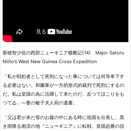
新穂智少佐の西部ニューギニア横断記(14) Major Satoru
Niiho’s West New Guinea Cross Expedition
「私が戦犯者として死刑になった事については何等卑下す
る必要はない。和蘭軍が一方的形式的裁判で死刑にするの
だ。私は皇国の為に活躍して来たのだ。反つてほこりをも
つてゐ」—妻の敏子夫人宛の遺書。
「父は君が未だ母のお腹の中にある時に祖国を出発し、黒
き雨降る南溟の地『ニューギニア』に転戦、皇国必勝の信