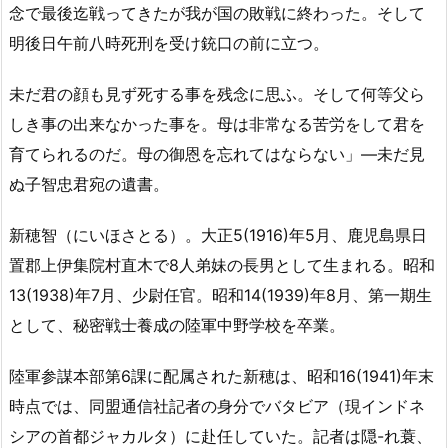
念で最後迄戦ってきたが我が国の敗戦に終わった。そして
明後日午前八時死刑を受け銃口の前に立つ。
未だ君の顔も見ず死する事を残念に思ふ。そして何等父ら
しき事の出来なかった事を。母は非常なる苦労をして君を
育てられるのだ。母の御恩を忘れてはならない」—未だ見
ぬ子智忠君宛の遺書。
新穂智（にいほさとる）。大正5(1916)年5月、鹿児島県日
置郡上伊集院村直木で8人弟妹の長男として生まれる。昭和
13(1938)年7月、少尉任官。昭和14(1939)年8月、第一期生
として、秘密戦士養成の陸軍中野学校を卒業。
陸軍参謀本部第6課に配属された新穂は、昭和16(1941)年末
時点では、同盟通信社記者の身分でバタビア（現インドネ
シアの首都ジャカルタ）に赴任していた。記者は隠-れ蓑、