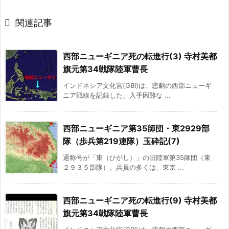

関連記事
西部ニューギニア死の転進行(3) 寺村美都
旗元第34戦隊陸軍曹長
インドネシア文化宮(GBI)は、悲劇の西部ニューギ
ニア戦線を記録した、入手困難な ...
西部ニューギニア第35師団・東2929部
隊（歩兵第219連隊）玉砕記(7)
通称号が「東（ひがし）」の旧陸軍第35師団（東
２９３５部隊）。兵員の多くは、東京 ...
西部ニューギニア死の転進行(9) 寺村美都
旗元第34戦隊陸軍曹長