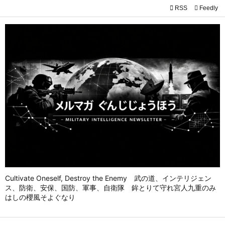

RSS
Feedly

メニュ

前へ

次へ

検索
Cultivate Oneself, Destroy the Enemy 武の道、インテリジェン
ス、防衛、安保、国防、軍事、自衛隊 鉾とりて守れ宮人九重のみ
はしの櫻風そよぐなり