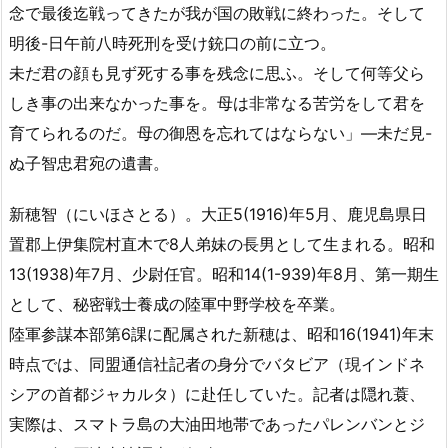
念で最後迄戦ってきたが我が国の敗戦に終わった。そして
明後-日午前八時死刑を受け銃口の前に立つ。
未だ君の顔も見ず死する事を残念に思ふ。そして何等父ら
しき事の出来なかった事を。母は非常なる苦労をして君を
育てられるのだ。母の御恩を忘れてはならない」—未だ見-
ぬ子智忠君宛の遺書。
新穂智（にいほさとる）。大正5(1916)年5月、鹿児島県日
置郡上伊集院村直木で8人弟妹の長男として生まれる。昭和
13(1938)年7月、少尉任官。昭和14(1-939)年8月、第一期生
として、秘密戦士養成の陸軍中野学校を卒業。
陸軍参謀本部第6課に配属された新穂は、昭和16(1941)年末
時点では、同盟通信社記者の身分でバタビア（現インドネ
シアの首都ジャカルタ）に赴任していた。記者は隠れ蓑、
実際は、スマトラ島の大油田地帯であったパレンバンとジ