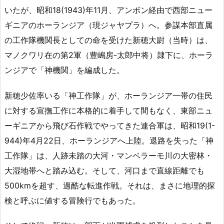
いたが、昭和18(1943)年11月、アンボン経由で西部ニュー
ギニアのホーランジア（現ジャヤプラ）へ。参謀本部直属
の工作隊機関長としての命を受けた新穂大尉（当時）は、
マノクワリ在の第2軍（豊嶋房-太郎中将）隷下に、ホーラ
ンジアで「神機関」を編成した。
新穂少佐率いる「神工作隊」が、ホーランジア一帯の住民
に対する宣撫工作に本格的に着手して間もなく、東部ニュ
ーギニアから飛び石作戦でやってきた連合軍は、昭和19(1-
944)年4月22日、ホーランジアへ上陸。退路を失った「神
工作隊」は、人跡未踏の大河・マンベラーモ川の大密林・
大湿地帯へと踏み込む。そして、河口まで直線距離でも
500kmを超す、過酷な転進作戦。それは、まさに地理的探
検と呼ぶに値する冒険行でもあった。