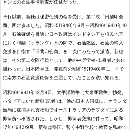
ャンビの石油事情調査が任務だった。
それ以前、新穂は秘密任務の命を受け、第二次「日蘭印会
商」団に参加した。昭和15(1940)年9月～昭和16(1941)年10
月、石油確保を目論む日本政府はインドネシアを植民地下
におく和蘭（オランダ）との間で、石油鉱区、石油の輸入
交渉を目指す「日蘭印会商」を二次にわたって派遣。新穂
は、その第二次随行員として、他の中野学校-出身者と共に
加わった。日本陸軍は、開戦前の昭和15(1940)年に、すで
に南方の石油資源確保を企図していたことが窺い知れる。
昭和16(1941)年12月8日。太平洋戦争（大東亜戦争）勃発。
バタビアにいた新穂"記者"は、他の日本人同様に、オランダ
当局に逮捕され貨物船でオーストラリアのラブダイにある
抑留所へ移送された。しかし、抑留者交換に伴って、昭和
17年(1942)9月、新穂は帰国。暫く中野学校で教官を務めて