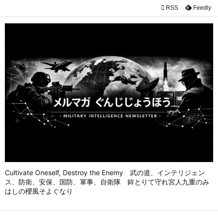

RSS
Feedly

メニュ

前へ

次へ

検索
Cultivate Oneself, Destroy the Enemy 武の道、インテリジェン
ス、防衛、安保、国防、軍事、自衛隊 鉾とりて守れ宮人九重のみ
はしの櫻風そよぐなり