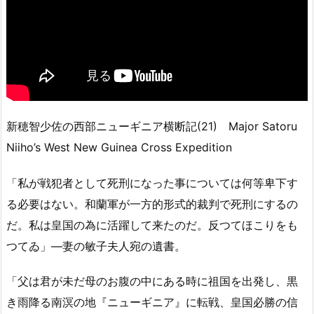
新穂智少佐の西部ニューギニア横断記(21) Major Satoru
Niiho’s West New Guinea Cross Expedition
「私が戦犯者として死刑になった事については何等卑下す
る必要はない。和蘭軍が一方的形式的裁判で死刑にするの
だ。私は皇国の為に活躍して来たのだ。反つてほこりをも
つてゐ」—妻の敏子夫人宛の遺書。
「父は君が未だ母のお腹の中にある時に祖国を出発し、黒
き雨降る南溟の地『ニューギニア』に転戦、皇国必勝の信