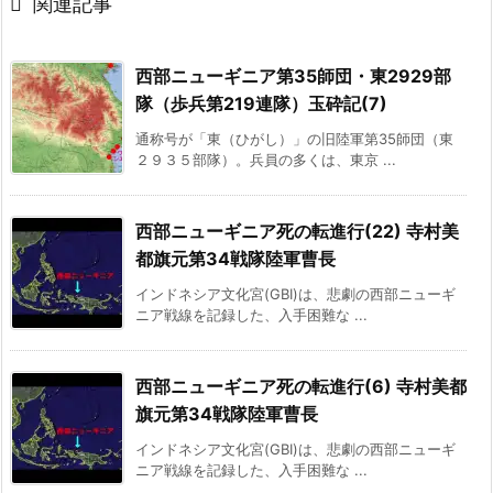

関連記事
西部ニューギニア第35師団・東2929部
隊（歩兵第219連隊）玉砕記(7)
通称号が「東（ひがし）」の旧陸軍第35師団（東
２９３５部隊）。兵員の多くは、東京 ...
西部ニューギニア死の転進行(22) 寺村美
都旗元第34戦隊陸軍曹長
インドネシア文化宮(GBI)は、悲劇の西部ニューギ
ニア戦線を記録した、入手困難な ...
西部ニューギニア死の転進行(6) 寺村美都
旗元第34戦隊陸軍曹長
インドネシア文化宮(GBI)は、悲劇の西部ニューギ
ニア戦線を記録した、入手困難な ...