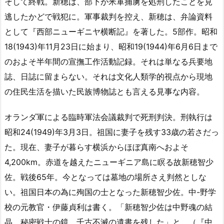
そして終戦。新穂は、部下が米軍捕虜を処刑したことを見
逃したかどで戦犯に。軍事裁判を控え、新穂は、弁論資料
として『西部ニューギニヤ横断記』を著した。5部作。昭和
18(1943)年11月23日に始まり、昭和19(1944)年6月6日まで
のおよそ半年間の宣撫工作活動記録。それは単なる兵要地
誌、日誌に留まらない。それは文化人類学的視点から現地
の住民生活を描いた民族博物誌とも言える見事な内容。
オランダ軍による臨時軍法会議裁判で死刑判決。刑執行は
昭和24(1949)年3月3日。祖国に妻子を残す33歳の若さだっ
た。現在、妻子が暮らす横浜からほぼ真南へおよそ
4,200km。赤道を越えたニューギニア島に瞑る故新穂智少
佐。戦後65年。今となっては墓地の場所さえ判然としな
い。祖国日本の為に殉国の士となった新穂智少佐。中-野学
校の元教官・伊藤貞利は書く。「新穂智少佐は中野魂の結
晶。秘密戦士の鏡。千古不滅の遺書を残した」と。（『中