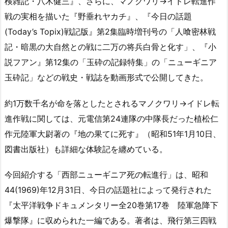
検雑記・八木健三』、さらに、マノクワリ→イドレ転進作
戦の実相を描いた『野垂れヤカチ』、『今日の話題
(Today’s Topix)戦記版』第2集臨時増刊号の「人喰密林戦
記・暗黒の大自然との戦に二万の将兵白骨と化す」、『小
説フアン』第12集の「玉砕の記録特集」の「ニューギニア
玉砕記」などの戦史・戦誌を動画形式で公開してきた。
約1万数千名が命を落としたとされるマノクワリ→イドレ転
進作戦に関しては、元電信第24連隊の中隊長だった植松仁
作元陸軍大尉著の『地の果てに死す』（昭和51年1月10日、
図書出版社）も詳細な体験記を纏めている。
今回紹介する「西部ニューギニア死の転進行」は、昭和
44(1969)年12月31日、今日の話題社によって発行された
『太平洋戦争ドキュメンタリー全20巻第17巻 陸軍急降下
爆撃隊』に収められた一編である。著者は、飛行第三四戦