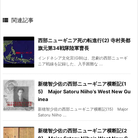

関連記事
西部ニューギニア死の転進行(2) 寺村美都
旗元第34戦隊陸軍曹長
インドネシア文化宮(GBI)は、悲劇の西部ニューギ
ニア戦線を記録した、入手困難な ...
新穂智少佐の西部ニューギニア横断記(1
5) Major Satoru Niiho’s West New Gu
inea
新穂智少佐の西部ニューギニア横断記(15) Major
Satoru Niiho ...
新穂智少佐の西部ニューギニア横断記(2