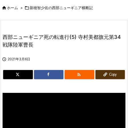

ホーム
>

新穂智少佐の西部ニューギニア横断記
西部ニューギニア死の転進行(5) 寺村美都旗元第34
戦隊陸軍曹長

2021年3月6日

Copy