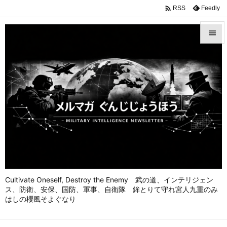

Feedly
RSS


メニュ

前へ

次へ

検索
Cultivate Oneself, Destroy the Enemy 武の道、インテリジェン
ス、防衛、安保、国防、軍事、自衛隊 鉾とりて守れ宮人九重のみ
はしの櫻風そよぐなり