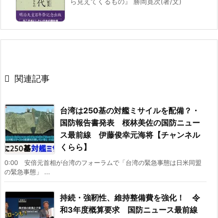
ら見えてくるもの』 勝岡寛次(著/文)

関連記事
台湾は250基の対艦ミサイルを配備？・
国防報告書発表 桜林美佐の国防ニュー
ス最前線 伊藤俊幸元海将【チャンネル
くらら】
0:00 安倍元首相が台湾のフォーラムで「台湾の緊急事態は日米同盟
の緊急事態」 ...
持続・強靭性、維持整備費を強化！ 令
和3年度概算要求 国防ニュース最前線