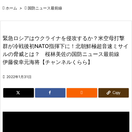

ホーム
>

国防ニュース最前線
緊急ロシアはウクライナを侵攻するか？米空母打撃
群が冷戦後初NATO指揮下に！北朝鮮極超音速ミサイ
ルの脅威とは？ 桜林美佐の国防ニュース最前線
伊藤俊幸元海将【チャンネルくらら】

2022年1月31日

Copy