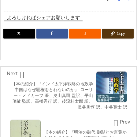
よろしければシェアお願いします

Copy

Next
【本の紹介】『インド太平洋戦略の地政学
中国はなぜ覇権をとれないのか』 ローリ
ー・メドカーフ 著、奥山真司 監訳、平山
茂敏 監訳、髙橋秀行 訳、後瀉桂太郎 訳、
長谷川惇 訳、中谷寛士 訳

Prev
【本の紹介】『明治の御代 御製とお言葉か