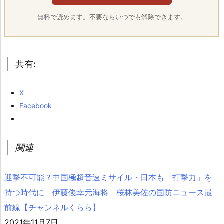
無料で読めます。不要ならいつでも解除できます。
共有:
X
Facebook
関連
迎撃不可能？中国極超音速ミサイル・日本も「打撃力」を
持つ時代に 伊藤俊幸元海将 桜林美佐の国防ニュース最
前線【チャンネルくらら】
2021年11月7日