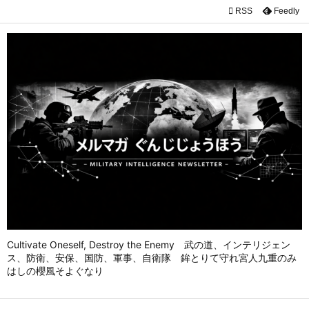

RSS
Feedly

メニュ

前へ

次へ

検索
Cultivate Oneself, Destroy the Enemy 武の道、インテリジェン
ス、防衛、安保、国防、軍事、自衛隊 鉾とりて守れ宮人九重のみ
はしの櫻風そよぐなり