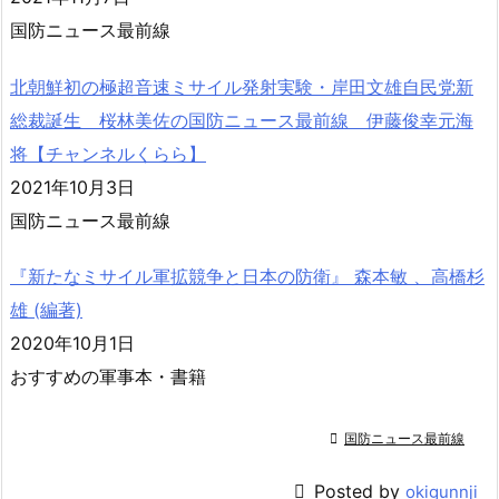
国防ニュース最前線
北朝鮮初の極超音速ミサイル発射実験・岸田文雄自民党新
総裁誕生 桜林美佐の国防ニュース最前線 伊藤俊幸元海
将【チャンネルくらら】
2021年10月3日
国防ニュース最前線
『新たなミサイル軍拡競争と日本の防衛』 森本敏 、高橋杉
雄 (編著)
2020年10月1日
おすすめの軍事本・書籍

国防ニュース最前線

Posted by
okigunnji