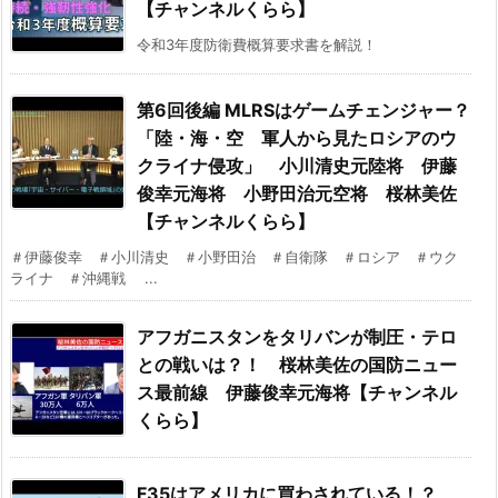
【チャンネルくらら】
令和3年度防衛費概算要求書を解説！
第6回後編 MLRSはゲームチェンジャー？
「陸・海・空 軍人から見たロシアのウ
クライナ侵攻」 小川清史元陸将 伊藤
俊幸元海将 小野田治元空将 桜林美佐
【チャンネルくらら】
＃伊藤俊幸 ＃小川清史 ＃小野田治 ＃自衛隊 ＃ロシア ＃ウク
ライナ ＃沖縄戦 ...
アフガニスタンをタリバンが制圧・テロ
との戦いは？！ 桜林美佐の国防ニュー
ス最前線 伊藤俊幸元海将【チャンネル
くらら】
F35はアメリカに買わされている！？