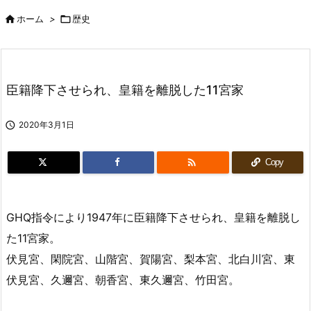

ホーム
>

歴史
臣籍降下させられ、皇籍を離脱した11宮家

2020年3月1日

Copy
GHQ指令により1947年に臣籍降下させられ、皇籍を離脱し
た11宮家。
伏見宮、閑院宮、山階宮、賀陽宮、梨本宮、北白川宮、東
伏見宮、久邇宮、朝香宮、東久邇宮、竹田宮。