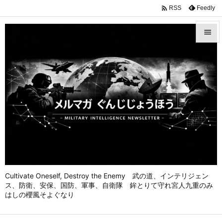

Feedly
RSS


メニュ

前へ

次へ

検索
Cultivate Oneself, Destroy the Enemy 武の道、インテリジェン
ス、防衛、安保、国防、軍事、自衛隊 鉾とりて守れ宮人九重のみ
はしの櫻風そよぐなり