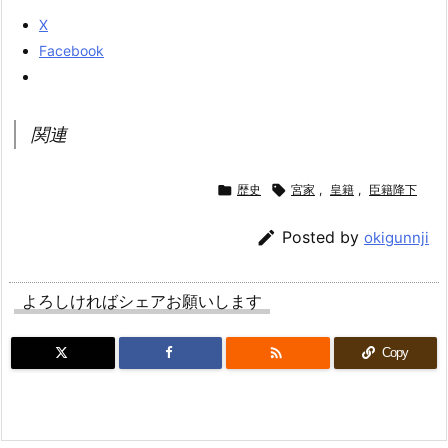
X
Facebook
関連

歴史

宮家
,
皇籍
,
臣籍降下

Posted by
okigunnji
よろしければシェアお願いします

Copy