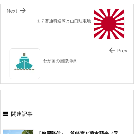

Next
１７普通科連隊と山口駐屯地

Prev
わが国の国際海峡

関連記事
「敵國降伏」 筥崎宮と蒙古襲来（元