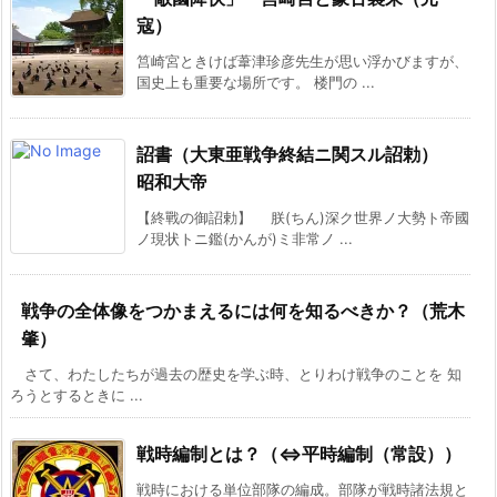
寇）
筥崎宮ときけば葦津珍彦先生が思い浮かびますが、
国史上も重要な場所です。 楼門の ...
詔書（大東亜戦争終結ニ関スル詔勅）
昭和大帝
【終戰の御詔勅】 朕(ちん)深ク世界ノ大勢ト帝國
ノ現状トニ鑑(かんが)ミ非常ノ ...
戦争の全体像をつかまえるには何を知るべきか？（荒木
肇）
さて、わたしたちが過去の歴史を学ぶ時、とりわけ戦争のことを 知
ろうとするときに ...
戦時編制とは？（⇔平時編制（常設））
戦時における単位部隊の編成。部隊が戦時諸法規と