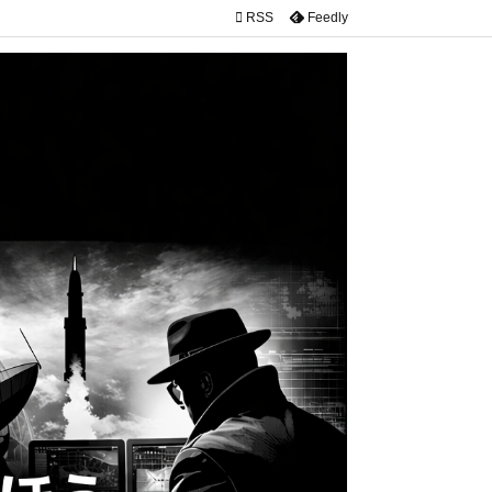

RSS
Feedly