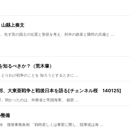
 山縣上奏文
、先ず其の国土の位置と形状を考え、対外の政策と隣邦の兵備と ...
を知るべきか？（荒木肇）
りわけ戦争のことを 知ろうとするときに ...
、大東亜戦争と戦後日本を語る[チェンネル桜 140125]
弱かったのは、外務省と帝国海軍。 秘密 ...
の整備
発令 徴発事務条例 「戦時若しくは事変に際し、陸軍或は海 ...