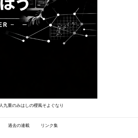
て守れ宮人九重のみはしの櫻風そよぐなり
過去の連載
リンク集