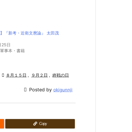
】『新考・近衛文麿論』 太田茂
月25日
軍事本・書籍

８月１５日
,
９月２日
,
終戦の日

Posted by
okigunnji
Copy