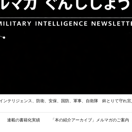
he Enemy 武の道、インテリジェンス、防衛、安保、国防、軍事、自衛隊 鉾とり
連載の書籍化実績
「本の紹介アーカイブ」メルマガのご案内