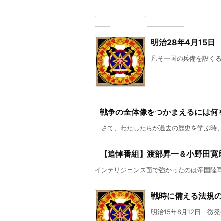
明治28年4月15日
凡そ一国の兵備を設くる
戦争の全体像をつかまえるには何
さて、わたしたちが過去の歴史を学ぶ時、と
【追悼番組】渡部昇一＆小野田寛郎
インテリジェンス面で強かったのは帝国陸軍。
戦時に備える法規
明治15年8月12日 徴