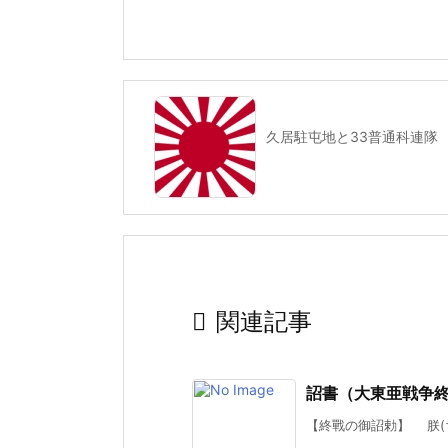
久居駐屯地と33普通科連隊

関連記事
詔書（大東亜戦争
【終戰の御詔勅】 朕(ち