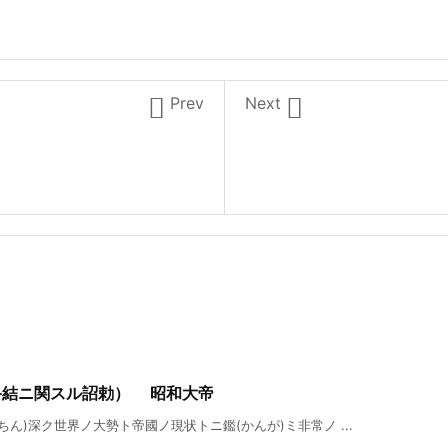


Prev
Next
終結ニ関スル詔勅） 昭和大帝
ん)深ク世界ノ大勢ト帝國ノ現状トニ鑑(かんが)ミ非常ノ ...