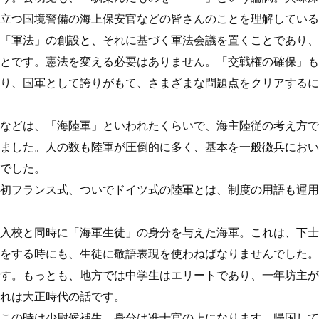
立つ国境警備の海上保安官などの皆さんのことを理解している
「軍法」の創設と、それに基づく軍法会議を置くことであり、
とです。憲法を変える必要はありません。「交戦権の確保」も
り、国軍として誇りがもて、さまざまな問題点をクリアするに
などは、「海陸軍」といわれたくらいで、海主陸従の考え方で
ました。人の数も陸軍が圧倒的に多く、基本を一般徴兵におい
でした。
初フランス式、ついでドイツ式の陸軍とは、制度の用語も運用
入校と同時に「海軍生徒」の身分を与えた海軍。これは、下士
をする時にも、生徒に敬語表現を使わねばなりませんでした。
す。もっとも、地方では中学生はエリートであり、一年坊主が
れは大正時代の話です。
この時は少尉候補生、身分は准士官の上になります。帰国して