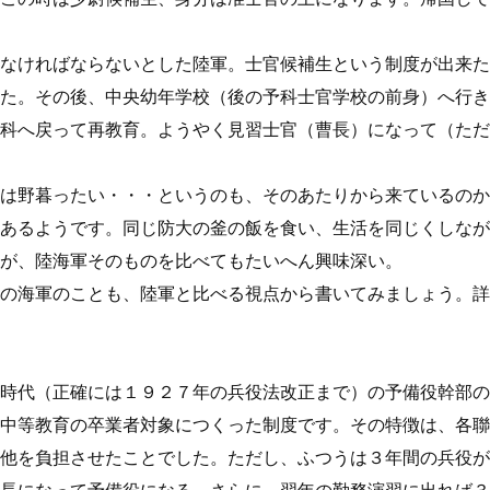
なければならないとした陸軍。士官候補生という制度が出来た
た。その後、中央幼年学校（後の予科士官学校の前身）へ行き
科へ戻って再教育。ようやく見習士官（曹長）になって（ただ
は野暮ったい・・・というのも、そのあたりから来ているのか
あるようです。同じ防大の釜の飯を食い、生活を同じくしなが
が、陸海軍そのものを比べてもたいへん興味深い。
の海軍のことも、陸軍と比べる視点から書いてみましょう。詳
時代（正確には１９２７年の兵役法改正まで）の予備役幹部の
中等教育の卒業者対象につくった制度です。その特徴は、各聯
他を負担させたことでした。ただし、ふつうは３年間の兵役が
長になって予備役になる。さらに、翌年の勤務演習に出れば３