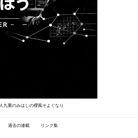
て守れ宮人九重のみはしの櫻風そよぐなり
過去の連載
リンク集