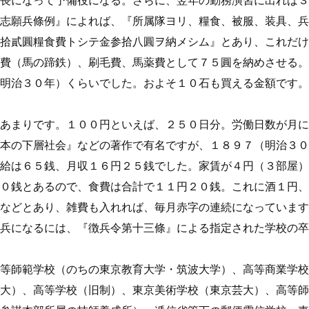
志願兵條例』によれば、『所属隊ヨリ、糧食、被服、装具、兵
拾貳圓糧食費トシテ金参拾八圓ヲ納メシム』とあり、これだけ
費（馬の蹄鉄）、刷毛費、馬薬費として７５圓を納めさせる。
明治３０年）くらいでした。およそ１０石も買える金額です。
あまりです。１００円といえば、２５０日分。労働日数が月に
本の下層社会』などの著作で有名ですが、１８９７（明治３０
給は６５銭、月収１６円２５銭でした。家賃が４円（３部屋）
０銭とあるので、食費は合計で１１円２０銭。これに酒１円、
などとあり、雑費も入れれば、毎月赤字の連続になっています
兵になるには、『徴兵令第十三條』による指定された学校の卒
等師範学校（のちの東京教育大学・筑波大学）、高等商業学校
大）、高等学校（旧制）、東京美術学校（東京芸大）、高等師