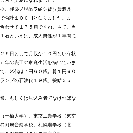
器、弾薬ノ現品ヲ給シ被服費装具
で合計１００円となりました。ま
合わせて１７５圓ですね。さて、当
１石といえば、成人男性が１年間に
２５日として月収が１０円という状
）年の職工の家庭生活を描いていま
で、米代は７円６０銭。肴１円６０
ランプの石油代１９銭、髪結３５
。
業、もしくは見込み者でなければな
（一橋大学）、東京工業学校（東京
範附属音楽学校、札幌農学校（北