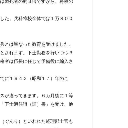
は戦死者の約３倍ですから、将校の
した。兵科将校全体では１万８００
兵とは異なった教育を受けました。
とされます。下士勤務を行いつつ３
格者は伍長に任じて予備役に編入さ
でに１９４２（昭和１７）年のこ
スが違ってきます。６カ月後に１等
「下士適任證（証）書」を受け、他
（ぐんり）といわれた経理部士官も