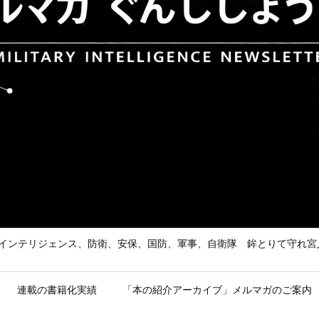
he Enemy 武の道、インテリジェンス、防衛、安保、国防、軍事、自衛隊 鉾とり
連載の書籍化実績
「本の紹介アーカイブ」メルマガのご案内