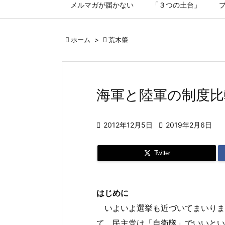
メルマガが届かない
「３つの土台」

ホーム
>

荒木肇
海軍と陸軍の制度比

2012年12月5日

2019年2月6日
Twitter
はじめに
いよいよ選挙も近づいてまいりま
て、民主党は「自衛隊」でいいとい