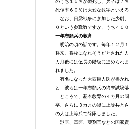
のうち１５％が戦死し、兵卒は７％
死傷率６０％は大変な数字といえる
なお、日露戦争に参加した少尉、
０という参戦数ですが、うち４００
一年志願兵の教育
明治の頃の話です。毎年１２月１
将来、将校になれそうだとされた人
カ月後には伍長の階級に進められま
れました。
有名になった大西巨人氏が書かれ
と、彼らは一年志願兵の終末試験落
ところで、基本教育の４カ月の間
卒、さらに３カ月の後に上等兵とさ
の人は上等兵で除隊しました。
獣医、軍医、薬剤官などの国家資