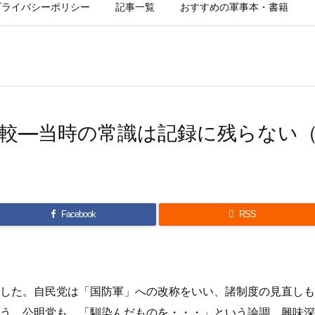
プライバシーポリシー
記事一覧
おすすめの軍事本・書籍
較―当時の常識は記録に残らない（
Facebook

RSS
した。自民党は「国防軍」への改称をいい、諸制度の見直しも
う。公明党も、「馴染んだものを・・・」という論調。興味深