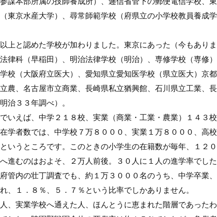
参謀本部所属の技師養成所）、逓信省管下の郵便電信学校、東
（東京水産大学）、尋常師範学校（府県立の小学校教員養成学
以上と認めた学校が加わりました。東京にあった（今もありま
法律科（早稲田）、明治法律学校（明治）、専修学校（専修）
学校（大阪府立医大）、愛知県立愛知医学校（県立医大）京都
立農、名古屋市立商業、長崎県私立猶興館、石川県立工業、長
明治３３年調べ）。
でいえば、中学２１８校、実業（商業・工業・農業）１４３校
在学者数では、中学校７万８０００、実業１万８０００、高校
というところです。このときの小学生の在籍数が毎年、１２０
へ進むのはおよそ、２万人前後。３０人に１人の進学率でした
府管内の壮丁調査でも、約１万３０００名のうち、中学卒業、
れ、１．８％、５．７％という比率でしかありません。
人、実業学校へ通えた人、ほんとうに恵まれた階層であったわ