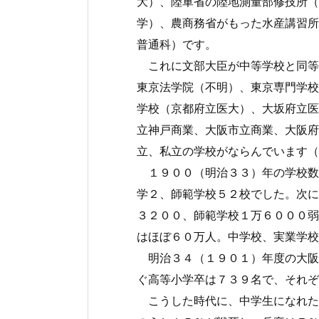
大）、陸軍省の陸地測量部修技所（
学）、農商務省がもった水産講習所
普通科）です。
これに文部大臣が中等学校と同等
東京法学院（不明）、東京専門学校
学校（京都府立医大）、大坂府立医
立神戸商業、大阪市立商業、大阪府
立、私立の学校がならんでいます（
１９００（明治３３）年の学校数
学２、師範学校５２校でした。次に
３２００、師範学校１万６０００弱
はほぼ６０万人。中学校、実業学校
明治３４（１９０１）年度の大阪
ぐ高等小学卒は７３９名で、それぞ
こうした時代に、中学生になれた