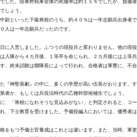
でした。陸軍野戦軍全体の死傷率は約１５％でしたが、負傷者
でしょう。
中尉といった下級将校のうち、約４０％は一年志願兵出身者で
０人は一年志願兵だったのです。
日に入営しました。ふつうの現役兵と変わりません。他の現役
は入隊から４カ月後、１等卒を命じられ、２カ月後には上等兵
す。終末試験は聯隊長によって行われ、合格者は軍曹に、不合
た『神聖喜劇』の中に、多くの学歴が高い伍長がおります。す
第者か、もしくは兵役法時代の乙種幹部候補生でしょう。
に、「将校になれそうな見込みがない」と判定されると、コー
れ、下士教育を受けました。予備役編入においては、優秀者は
格をもつ予備士官養成はこれとは違います。また、当時、軍吏