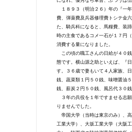
１８９３（明治２６）年の『一年
費、弾薬費及兵器修理費トシテ金六
た、騎兵科になると、馬糧費、装蹄
時の主食であるコメ一石が１７円（
消費する量になりました。
この頃の職工さんの日給が４０銭
態です。横山源之助といえば、『日
す。３６歳で妻もいて４人家族、日
銭、蔬菜類１円５０銭、味噌醤油５
銭、薪炭２円５０銭、風呂代３０銭
３年の兵役を１年ですませる志願
りませんでした。
帝国大学（当時は東京のみ）、高
工業大学）、大坂工業大学（大阪工