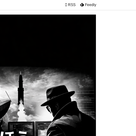

RSS
Feedly