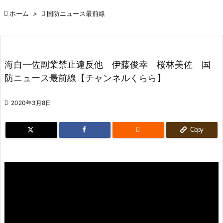

ホーム
>

国防ニュース最前線
海自一佐副業禁止違反他 伊藤俊幸 桜林美佐 国
防ニュース最前線【チャンネルくらら】

2020年3月8日

Copy