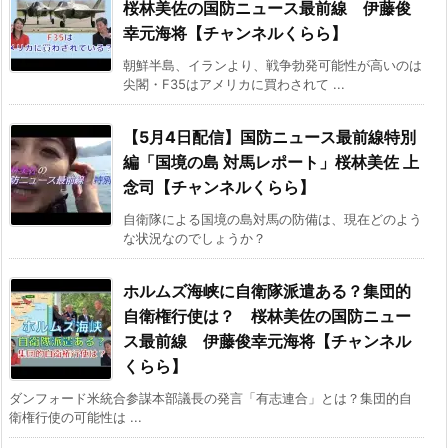
桜林美佐の国防ニュース最前線 伊藤俊
幸元海将【チャンネルくらら】
朝鮮半島、イランより、戦争勃発可能性が高いのは
尖閣・F35はアメリカに買わされて ...
【5月4日配信】国防ニュース最前線特別
編「国境の島 対馬レポート」桜林美佐 上
念司【チャンネルくらら】
自衛隊による国境の島対馬の防備は、現在どのよう
な状況なのでしょうか？
ホルムズ海峡に自衛隊派遣ある？集団的
自衛権行使は？ 桜林美佐の国防ニュー
ス最前線 伊藤俊幸元海将【チャンネル
くらら】
ダンフォード米統合参謀本部議長の発言「有志連合」とは？集団的自
衛権行使の可能性は ...