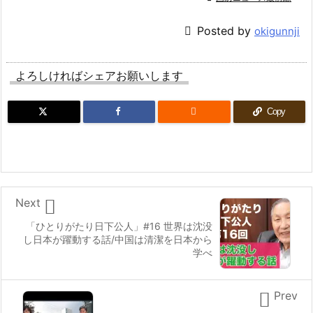

Posted by
okigunnji
よろしければシェアお願いします

Copy

Next
「ひとりがたり日下公人」#16 世界は沈没
し日本が躍動する話/中国は清潔を日本から
学べ

Prev