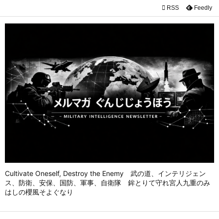

RSS
Feedly

メニュ

前へ

次へ

検索
Cultivate Oneself, Destroy the Enemy 武の道、インテリジェン
ス、防衛、安保、国防、軍事、自衛隊 鉾とりて守れ宮人九重のみ
はしの櫻風そよぐなり