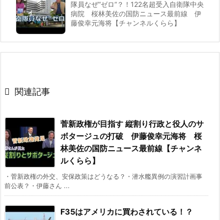
隊員なぜ“ゼロ“？！122名超受入自衛隊中央
病院 桜林美佐の国防ニュース最前線 伊
藤俊幸元海将【チャンネルくらら】

関連記事
菅新政権が目指す 縦割り行政と役人のサ
ボタージュの打破 伊藤俊幸元海将 桜
林美佐の国防ニュース最前線【チャンネ
ルくらら】
・菅新政権の外交、安保政策はどうなる？・潜水艦異例の演習計画事
前公表？・伊藤さん ...
F35はアメリカに買わされている！？