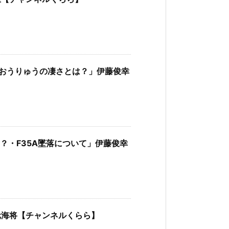
艦おうりゅうの凄さとは？」伊藤俊幸
？・F35A墜落について」伊藤俊幸
元海将【チャンネルくらら】