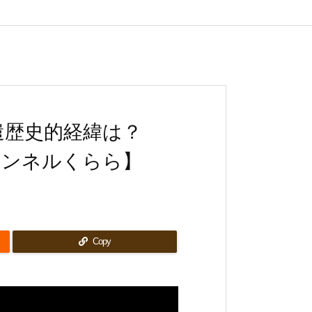
遣歴史的経緯は？
ャンネルくらら】
Copy