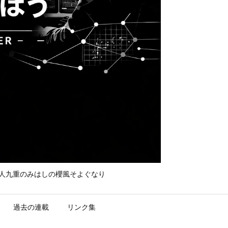
て守れ宮人九重のみはしの櫻風そよぐなり
過去の連載
リンク集