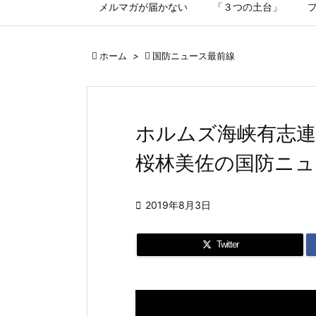
メルマガが届かない
「３つの土台」

ホーム
>

国防ニュース最前線
ホルムズ海峡有志
桜林美佐の国防ニュ

2019年8月3日
Twitter