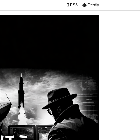

RSS
Feedly