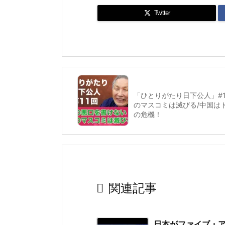
Twitter
「ひとりがたり日下公人」#
のマスコミは滅びる/中国は
の危機！

関連記事
日本がファイブ・