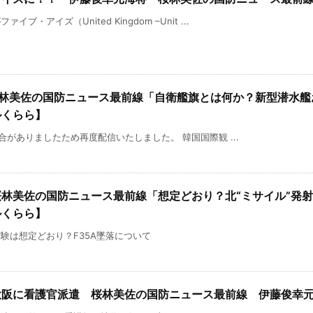
・アイズ（United Kingdom –Unit ...
桜林美佐の国防ニュース最前線「自衛艦旗とは何か？新型潜水
ルくらら】
不具合がありましたため再度配信いたしました。 韓国国際観 ...
桜林美佐の国防ニュース最前線「想定どおり？北“ミサイル”発射
ルくらら】
験は想定どおり？F35A墜落について
大阪に看護官派遣 桜林美佐の国防ニュース最前線 伊藤俊幸