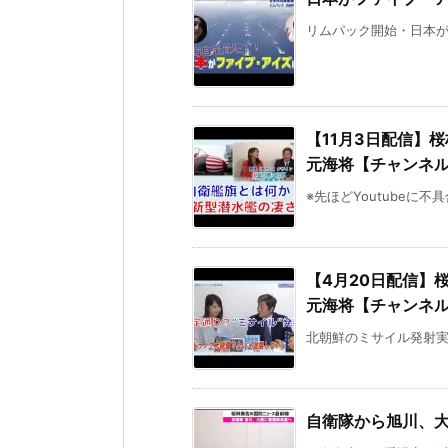
リムパック開始・日本がファイブ
【11月3日配信】
元海将【チャンネ
※先ほどYoutubeに
【4月20日配信】
元海将【チャンネ
北朝鮮のミサイル発射実
自衛隊から旭川、