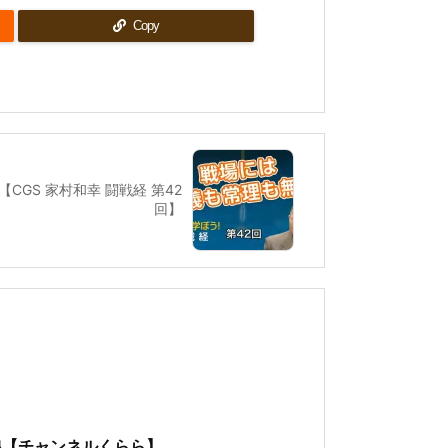
Copy
GS 家村和幸 闘戦経 第42
回】
線【チャンネルくらら】