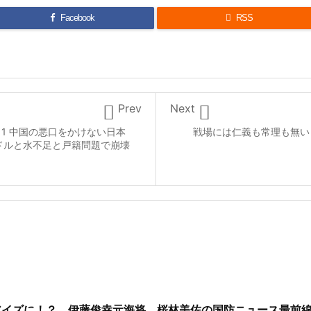
Facebook

RSS


Prev
Next
11 中国の悪口をかけない日本
戦場には仁義も常理も無い【C
ドルと水不足と戸籍問題で崩壊
アイズに！？ 伊藤俊幸元海将 桜林美佐の国防ニュース最前