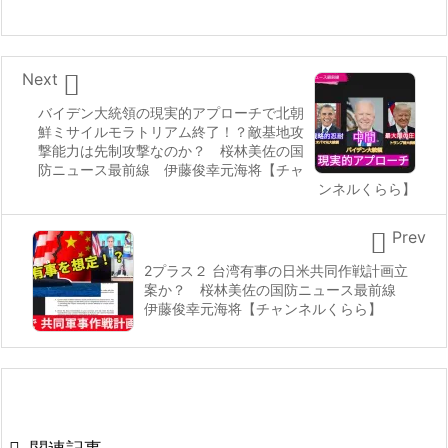

Next
バイデン大統領の現実的アプローチで北朝
鮮ミサイルモラトリアム終了！？敵基地攻
撃能力は先制攻撃なのか？ 桜林美佐の国
防ニュース最前線 伊藤俊幸元海将【チャ
ンネルくらら】

Prev
2プラス２ 台湾有事の日米共同作戦計画立
案か？ 桜林美佐の国防ニュース最前線
伊藤俊幸元海将【チャンネルくらら】