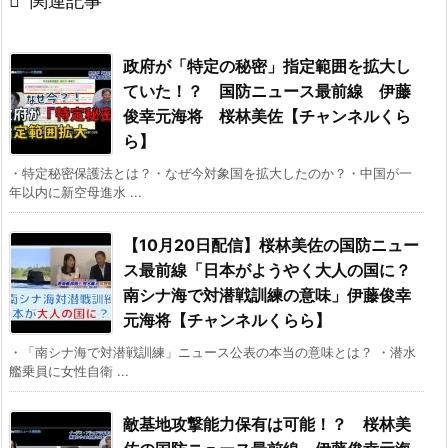

関連記事
政府が「特定の秘密」指定範囲を拡大し
ていた！？ 国防ニュース最前線 伊藤
俊幸元海将 桜林美佐【チャンネルくら
ら】
・特定秘密保護法とは？・なぜ今対象国を拡大したのか？・中国が一
年以内に新空母進水 ...
【10月20日配信】桜林美佐の国防ニュー
ス最前線「日本がようやく大人の国に？
南シナ海で対潜戦訓練の意味」伊藤俊幸
元海将【チャンネルくらら】
・「南シナ海で対潜戦訓練」ニュース公表の本当の意味とは？ ・潜水
艦乗員に女性自衛 ...
敵基地攻撃能力保有は可能！？ 桜林美