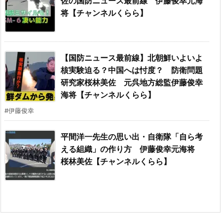
佐の国防ニュース最前線 伊藤俊幸元海
将【チャンネルくらら】
【国防ニュース最前線】北朝鮮いよいよ
核実験迫る？中国へは忖度？ 防衛問題
研究家桜林美佐 元呉地方総監伊藤俊幸
海将【チャンネルくらら】
#伊藤俊幸
平間洋一先生の思い出・自衛隊「自ら考
える組織」の作り方 伊藤俊幸元海将
桜林美佐【チャンネルくらら】