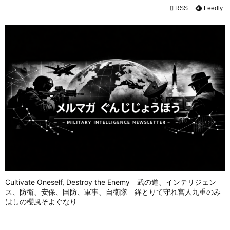

RSS
Feedly

メニュ

前へ

次へ

検索
Cultivate Oneself, Destroy the Enemy 武の道、インテリジェン
ス、防衛、安保、国防、軍事、自衛隊 鉾とりて守れ宮人九重のみ
はしの櫻風そよぐなり