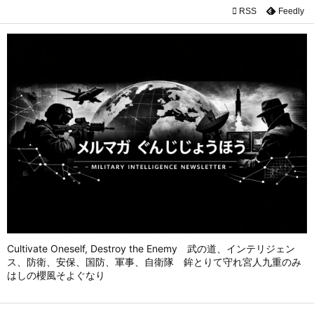

RSS
Feedly

メニュ

前へ

次へ

検索
Cultivate Oneself, Destroy the Enemy 武の道、インテリジェン
ス、防衛、安保、国防、軍事、自衛隊 鉾とりて守れ宮人九重のみ
はしの櫻風そよぐなり