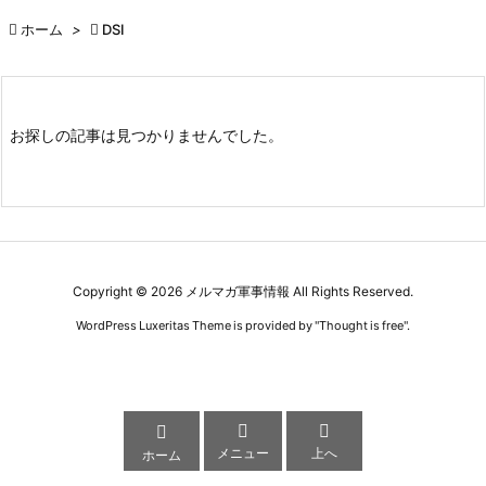

ホーム
>

DSI
お探しの記事は見つかりませんでした。
Copyright ©
2026
メルマガ軍事情報
All Rights Reserved.
WordPress Luxeritas Theme is provided by "
Thought is free
".



メニュー
上へ
ホーム