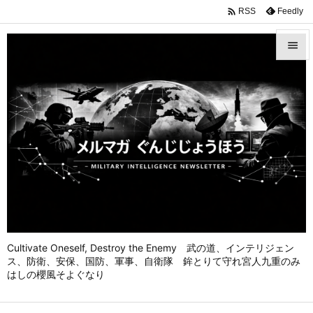

Feedly
RSS


メニュ

前へ

次へ

検索
Cultivate Oneself, Destroy the Enemy 武の道、インテリジェン
ス、防衛、安保、国防、軍事、自衛隊 鉾とりて守れ宮人九重のみ
はしの櫻風そよぐなり