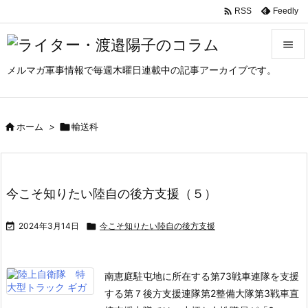

Feedly
RSS

メルマガ軍事情報で毎週木曜日連載中の記事アーカイブです。

メニュ

サイド

ホーム
>

輸送科

前へ

今こそ知りたい陸自の後方支援（５）
次へ


2024年3月14日

今こそ知りたい陸自の後方支援
検索
南恵庭駐屯地に所在する第73戦車連隊を支援
する第７後方支援連隊第2整備大隊第3戦車直