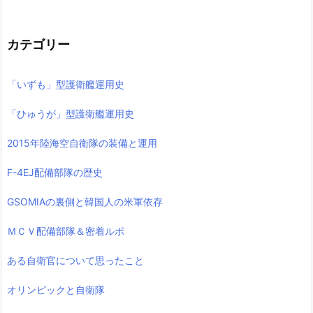
カテゴリー
「いずも」型護衛艦運用史
「ひゅうが」型護衛艦運用史
2015年陸海空自衛隊の装備と運用
F-4EJ配備部隊の歴史
GSOMIAの裏側と韓国人の米軍依存
ＭＣＶ配備部隊＆密着ルポ
ある自衛官について思ったこと
オリンピックと自衛隊