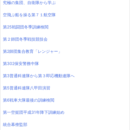
究極の集団、自衛隊から学ぶ
空飛ぶ船を操る第７１航空隊
第25戦闘団冬季訓練検閲
第２師団冬季戦技競技会
第2師団集合教育「レンジャー」
第302保安警務中隊
第3普通科連隊から第３即応機動連隊へ
第5普通科連隊八甲田演習
第6戦車大隊最後の訓練検閲
第一空挺団平成31年降下訓練始め
統合幕僚監部