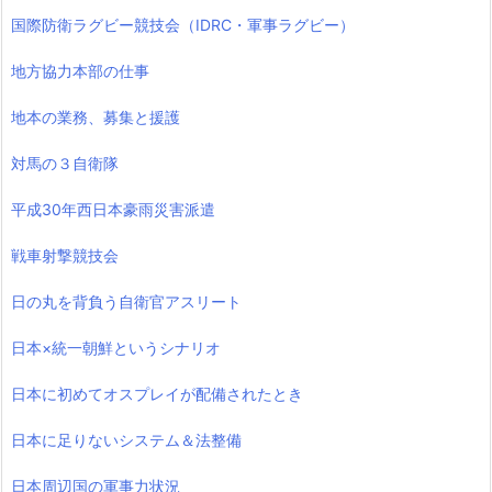
国際防衛ラグビー競技会（IDRC・軍事ラグビー）
地方協力本部の仕事
地本の業務、募集と援護
対馬の３自衛隊
平成30年西日本豪雨災害派遣
戦車射撃競技会
日の丸を背負う自衛官アスリート
日本×統一朝鮮というシナリオ
日本に初めてオスプレイが配備されたとき
日本に足りないシステム＆法整備
日本周辺国の軍事力状況