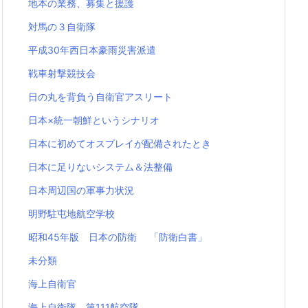
地本の業務、募集と援護
対馬の３自衛隊
平成30年西日本豪雨災害派遣
戦車射撃競技会
日の丸を背負う自衛官アスリート
日本×統一朝鮮というシナリオ
日本に初めてオスプレイが配備されたとき
日本に足りないシステム＆法整備
日本周辺国の軍事力状況
明野駐屯地航空学校
昭和45年版 日本の防衛 「防衛白書」
未分類
海上自衛官
海上自衛隊 第111航空隊