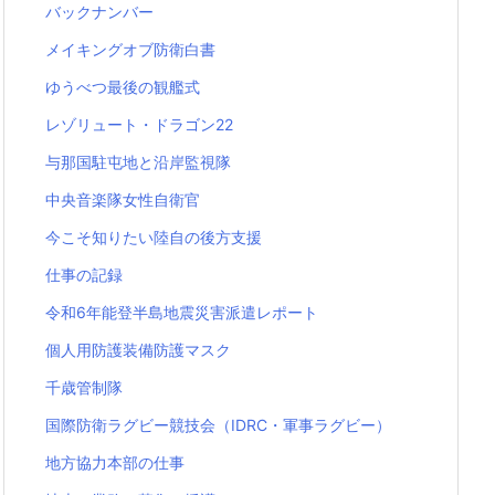
バックナンバー
メイキングオブ防衛白書
ゆうべつ最後の観艦式
レゾリュート・ドラゴン22
与那国駐屯地と沿岸監視隊
中央音楽隊女性自衛官
今こそ知りたい陸自の後方支援
仕事の記録
令和6年能登半島地震災害派遣レポート
個人用防護装備防護マスク
千歳管制隊
国際防衛ラグビー競技会（IDRC・軍事ラグビー）
地方協力本部の仕事