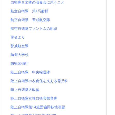
自衛隊音楽隊の演奏会に思うこと
航空自衛隊 第1高射群
航空自衛隊 警戒航空隊
航空自衛隊ファントムの軌跡
著者より
警戒航空隊
防衛大学校
防衛装備庁
陸上自衛隊 中央輸送隊
陸上自衛隊の衣食住を支える需品科
陸上自衛隊大改編
陸上自衛隊女性自衛官教育隊
陸上自衛隊第14旅団協同転地演習