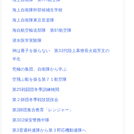
海上自衛隊幹部候補生学校
海上自衛隊東京音楽隊
海自航空輸送部隊 第61航空隊
潜水医学実験隊
神は賽子を振らない 第32代陸上幕僚長火箱芳文の
半生
究極の集団、自衛隊から学ぶ
空飛ぶ船を操る第７１航空隊
第25戦闘団冬季訓練検閲
第２師団冬季戦技競技会
第2師団集合教育「レンジャー」
第302保安警務中隊
第3普通科連隊から第３即応機動連隊へ