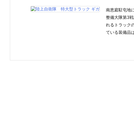
南恵庭駐屯地
整備大隊第3
れるトラック
ている装備品は