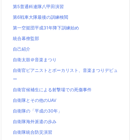
第5普通科連隊八甲田演習
第6戦車大隊最後の訓練検閲
第一空挺団平成31年降下訓練始め
統合幕僚監部
自己紹介
自衛太鼓＠音楽まつり
自衛官ピアニストとボーカリスト、音楽まつりデビュ
ー
自衛官候補生による射撃場での死傷事件
自衛隊とその他のUAV
自衛隊の「平成の30年」
自衛隊海外派遣の歩み
自衛隊統合防災演習