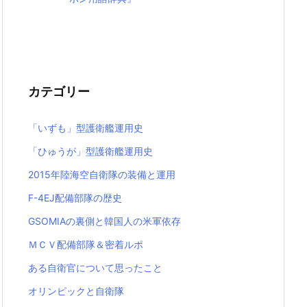
カテゴリー
「いずも」型護衛艦運用史
「ひゅうが」型護衛艦運用史
2015年陸海空自衛隊の装備と運用
F-4EJ配備部隊の歴史
GSOMIAの裏側と韓国人の米軍依存
ＭＣＶ配備部隊＆密着ルポ
ある自衛官について思ったこと
オリンピックと自衛隊