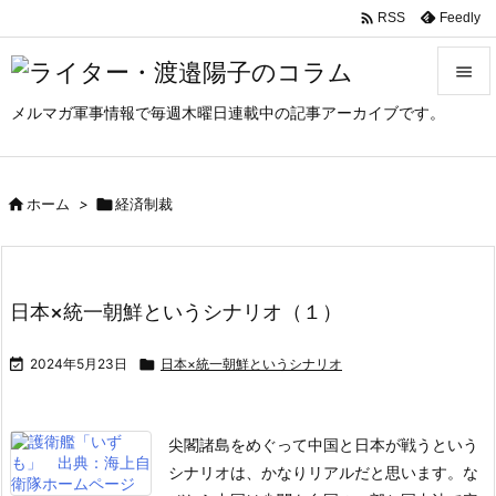

Feedly
RSS

メルマガ軍事情報で毎週木曜日連載中の記事アーカイブです。

メニュ

サイド

ホーム
>

経済制裁

前へ

日本×統一朝鮮というシナリオ（１）
次へ


2024年5月23日

日本×統一朝鮮というシナリオ
検索
尖閣諸島をめぐって中国と日本が戦うという
シナリオは、かなりリアルだと思います。な