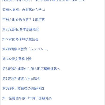
究極の集団、自衛隊から学ぶ
空飛ぶ船を操る第７１航空隊
第25戦闘団冬季訓練検閲
第２師団冬季戦技競技会
第2師団集合教育「レンジャー」
第302保安警務中隊
第3普通科連隊から第３即応機動連隊へ
第5普通科連隊八甲田演習
第6戦車大隊最後の訓練検閲
第一空挺団平成31年降下訓練始め