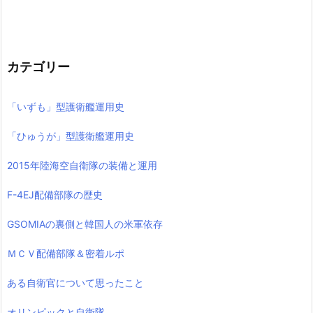
カテゴリー
「いずも」型護衛艦運用史
「ひゅうが」型護衛艦運用史
2015年陸海空自衛隊の装備と運用
F-4EJ配備部隊の歴史
GSOMIAの裏側と韓国人の米軍依存
ＭＣＶ配備部隊＆密着ルポ
ある自衛官について思ったこと
オリンピックと自衛隊