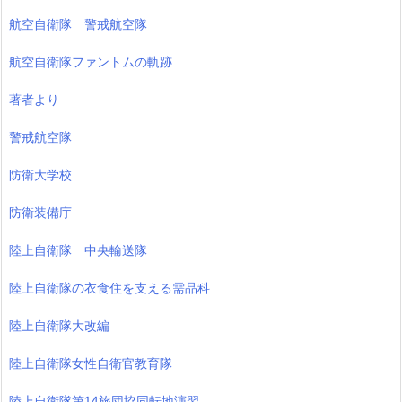
航空自衛隊 警戒航空隊
航空自衛隊ファントムの軌跡
著者より
警戒航空隊
防衛大学校
防衛装備庁
陸上自衛隊 中央輸送隊
陸上自衛隊の衣食住を支える需品科
陸上自衛隊大改編
陸上自衛隊女性自衛官教育隊
陸上自衛隊第14旅団協同転地演習