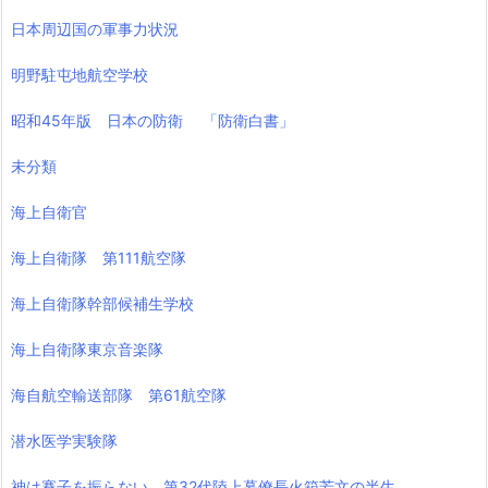
日本周辺国の軍事力状況
明野駐屯地航空学校
昭和45年版 日本の防衛 「防衛白書」
未分類
海上自衛官
海上自衛隊 第111航空隊
海上自衛隊幹部候補生学校
海上自衛隊東京音楽隊
海自航空輸送部隊 第61航空隊
潜水医学実験隊
神は賽子を振らない 第32代陸上幕僚長火箱芳文の半生