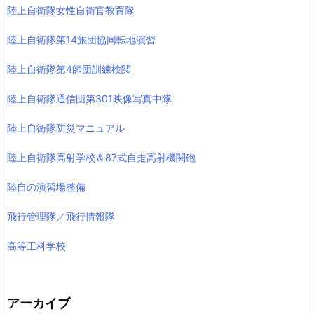
陸上自衛隊女性自衛官教育隊
陸上自衛隊第14旅団協同転地演習
陸上自衛隊第4師団訓練検閲
陸上自衛隊通信団第301映像写真中隊
陸上自衛隊防災マニュアル
陸上自衛隊高射学校＆87式自走高射機関砲
陸自の演習場整備
飛行管理隊／飛行情報隊
高等工科学校
アーカイブ