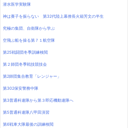
潜水医学実験隊
神は賽子を振らない 第32代陸上幕僚長火箱芳文の半生
究極の集団、自衛隊から学ぶ
空飛ぶ船を操る第７１航空隊
第25戦闘団冬季訓練検閲
第２師団冬季戦技競技会
第2師団集合教育「レンジャー」
第302保安警務中隊
第3普通科連隊から第３即応機動連隊へ
第5普通科連隊八甲田演習
第6戦車大隊最後の訓練検閲