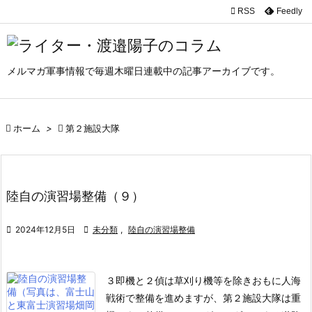

RSS
Feedly

メニュ

メルマガ軍事情報で毎週木曜日連載中の記事アーカイブです。
サイド

前へ

ホーム
>

第２施設大隊

次へ

検索
陸自の演習場整備（９）

2024年12月5日

未分類
,
陸自の演習場整備
３即機と２偵は草刈り機等を除きおもに人海
戦術で整備を進めますが、第２施設大隊は重