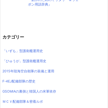
ポン用語辞典』
カテゴリー
「いずも」型護衛艦運用史
「ひゅうが」型護衛艦運用史
2015年陸海空自衛隊の装備と運用
F-4EJ配備部隊の歴史
GSOMIAの裏側と韓国人の米軍依存
ＭＣＶ配備部隊＆密着ルポ