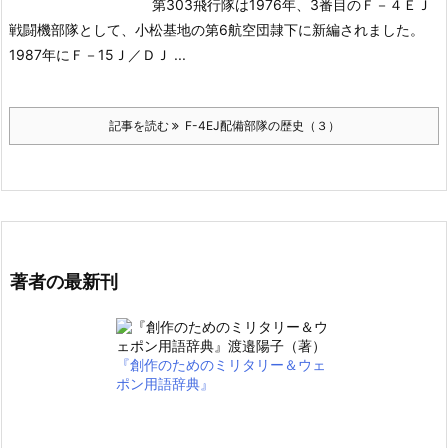
第303飛行隊は1976年、3番目のＦ－４ＥＪ
戦闘機部隊として、小松基地の第6航空団隷下に新編されました。
1987年にＦ－15Ｊ／ＤＪ ...
記事を読む
F-4EJ配備部隊の歴史（３）
著者の最新刊
『創作のためのミリタリー＆ウェ
ポン用語辞典』