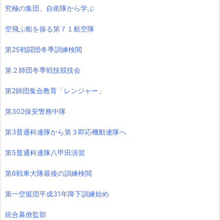
究極の集団、自衛隊から学ぶ
空飛ぶ船を操る第７１航空隊
第25戦闘団冬季訓練検閲
第２師団冬季戦技競技会
第2師団集合教育「レンジャー」
第302保安警務中隊
第3普通科連隊から第３即応機動連隊へ
第5普通科連隊八甲田演習
第6戦車大隊最後の訓練検閲
第一空挺団平成31年降下訓練始め
統合幕僚監部