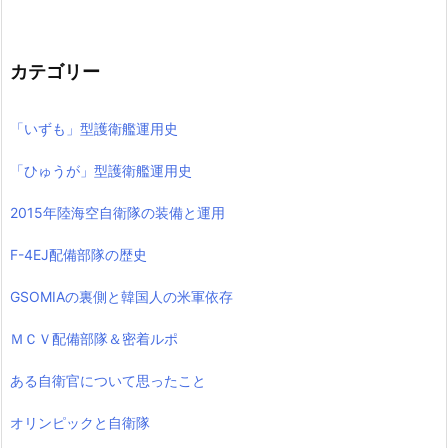
カテゴリー
「いずも」型護衛艦運用史
「ひゅうが」型護衛艦運用史
2015年陸海空自衛隊の装備と運用
F-4EJ配備部隊の歴史
GSOMIAの裏側と韓国人の米軍依存
ＭＣＶ配備部隊＆密着ルポ
ある自衛官について思ったこと
オリンピックと自衛隊