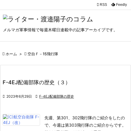

RSS
Feedly

メニュ

メルマガ軍事情報で毎週木曜日連載中の記事アーカイブです。
サイド

前へ

ホーム
>

空自Ｆ－15飛行隊

次へ

検索
F-4EJ配備部隊の歴史（３）

2023年6月29日

F-4EJ配備部隊の歴史
先週、第301、302飛行隊のご紹介をしたの
で、今週は第303飛行隊のご紹介からです。