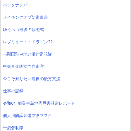
バックナンバー
メイキングオブ防衛白書
ゆうべつ最後の観艦式
レゾリュート・ドラゴン22
与那国駐屯地と沿岸監視隊
中央音楽隊女性自衛官
今こそ知りたい陸自の後方支援
仕事の記録
令和6年能登半島地震災害派遣レポート
個人用防護装備防護マスク
千歳管制隊