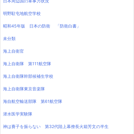
日本周辺国の軍事力状況
明野駐屯地航空学校
昭和45年版 日本の防衛 「防衛白書」
未分類
海上自衛官
海上自衛隊 第111航空隊
海上自衛隊幹部候補生学校
海上自衛隊東京音楽隊
海自航空輸送部隊 第61航空隊
潜水医学実験隊
神は賽子を振らない 第32代陸上幕僚長火箱芳文の半生