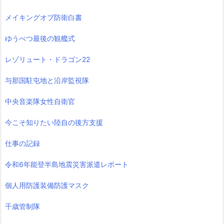
メイキングオブ防衛白書
ゆうべつ最後の観艦式
レゾリュート・ドラゴン22
与那国駐屯地と沿岸監視隊
中央音楽隊女性自衛官
今こそ知りたい陸自の後方支援
仕事の記録
令和6年能登半島地震災害派遣レポート
個人用防護装備防護マスク
千歳管制隊