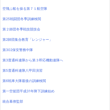
空飛ぶ船を操る第７１航空隊
第25戦闘団冬季訓練検閲
第２師団冬季戦技競技会
第2師団集合教育「レンジャー」
第302保安警務中隊
第3普通科連隊から第３即応機動連隊へ
第5普通科連隊八甲田演習
第6戦車大隊最後の訓練検閲
第一空挺団平成31年降下訓練始め
統合幕僚監部