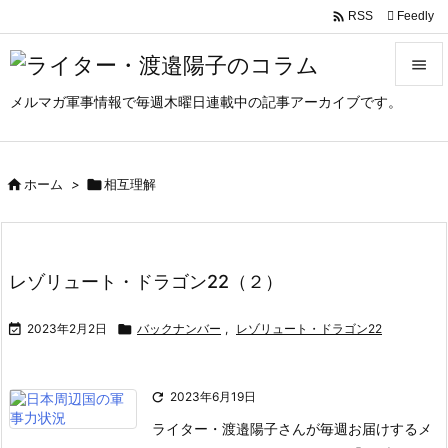

Feedly
RSS

メルマガ軍事情報で毎週木曜日連載中の記事アーカイブです。

メニュ

サイド

ホーム
>

相互理解

前へ

レゾリュート・ドラゴン22（２）
次へ


2023年2月2日

バックナンバー
,
レゾリュート・ドラゴン22
検索

2023年6月19日
ライター・渡邉陽子さんが毎週お届けするメ