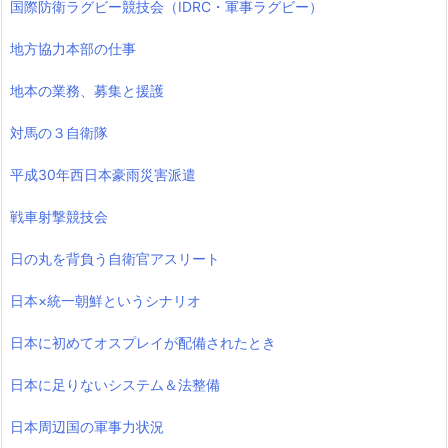
国際防衛ラグビー競技会（IDRC・軍事ラグビー）
地方協力本部の仕事
地本の業務、募集と援護
対馬の３自衛隊
平成30年西日本豪雨災害派遣
戦車射撃競技会
日の丸を背負う自衛官アスリート
日本×統一朝鮮というシナリオ
日本に初めてオスプレイが配備されたとき
日本に足りないシステム＆法整備
日本周辺国の軍事力状況