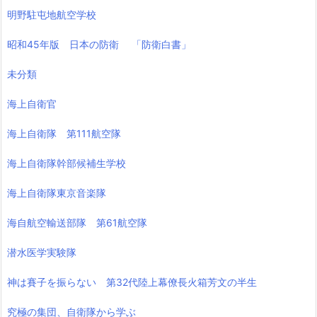
明野駐屯地航空学校
昭和45年版 日本の防衛 「防衛白書」
未分類
海上自衛官
海上自衛隊 第111航空隊
海上自衛隊幹部候補生学校
海上自衛隊東京音楽隊
海自航空輸送部隊 第61航空隊
潜水医学実験隊
神は賽子を振らない 第32代陸上幕僚長火箱芳文の半生
究極の集団、自衛隊から学ぶ