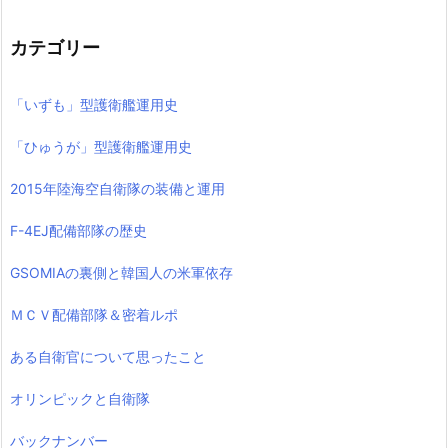
カテゴリー
「いずも」型護衛艦運用史
「ひゅうが」型護衛艦運用史
2015年陸海空自衛隊の装備と運用
F-4EJ配備部隊の歴史
GSOMIAの裏側と韓国人の米軍依存
ＭＣＶ配備部隊＆密着ルポ
ある自衛官について思ったこと
オリンピックと自衛隊
バックナンバー