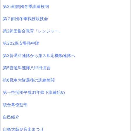
第25戦闘団冬季訓練検閲
第２師団冬季戦技競技会
第2師団集合教育「レンジャー」
第302保安警務中隊
第3普通科連隊から第３即応機動連隊へ
第5普通科連隊八甲田演習
第6戦車大隊最後の訓練検閲
第一空挺団平成31年降下訓練始め
統合幕僚監部
自己紹介
自衛太鼓＠音楽まつり