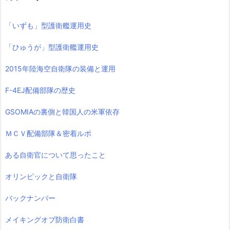
「いずも」型護衛艦運用史
「ひゅうが」型護衛艦運用史
2015年陸海空自衛隊の装備と運用
F-4EJ配備部隊の歴史
GSOMIAの裏側と韓国人の米軍依存
ＭＣＶ配備部隊＆密着ルポ
ある自衛官について思ったこと
オリンピックと自衛隊
バックナンバー
メイキングオブ防衛白書