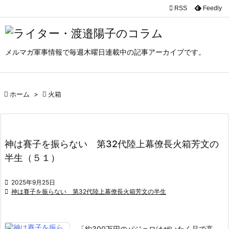

RSS
Feedly

メニュ

メルマガ軍事情報で毎週木曜日連載中の記事アーカイブです。
サイド

前へ

ホーム
>

火箱

次へ

検索
神は賽子を振らない 第32代陸上幕僚長火箱芳文の
半生（５１）

2025年9月25日

神は賽子を振らない 第32代陸上幕僚長火箱芳文の半生
「約300万円のパジェロはぜいたく品で高