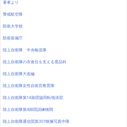
著者より
警戒航空隊
防衛大学校
防衛装備庁
陸上自衛隊 中央輸送隊
陸上自衛隊の衣食住を支える需品科
陸上自衛隊大改編
陸上自衛隊女性自衛官教育隊
陸上自衛隊第14旅団協同転地演習
陸上自衛隊第4師団訓練検閲
陸上自衛隊通信団第301映像写真中隊