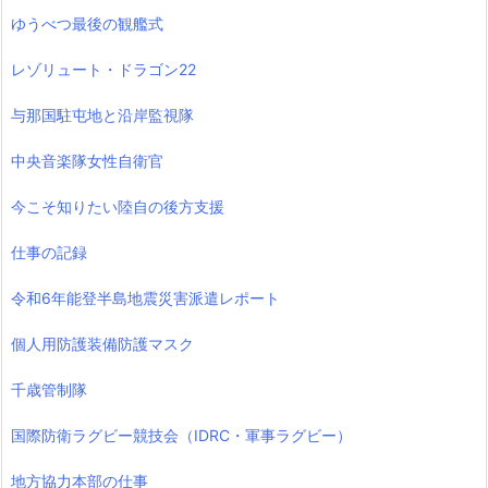
ゆうべつ最後の観艦式
レゾリュート・ドラゴン22
与那国駐屯地と沿岸監視隊
中央音楽隊女性自衛官
今こそ知りたい陸自の後方支援
仕事の記録
令和6年能登半島地震災害派遣レポート
個人用防護装備防護マスク
千歳管制隊
国際防衛ラグビー競技会（IDRC・軍事ラグビー）
地方協力本部の仕事