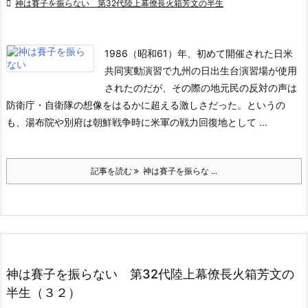

神は賽子を振らない 第32代陸上幕僚長火箱芳文の半生
1986（昭和61）年、初めて開催された日米
共同実動演習で九州の日出生台演習場が使用
されたのだが、その際の地元民の反対の声は
防衛庁・自衛隊の想像をはるかに超える激しさだった。というの
も、湯布院や別府は朝鮮戦争時に米軍の戦力回復地として ...
記事を読む
神は賽子を振らな ...
神は賽子を振らない 第32代陸上幕僚長火箱芳文の
半生（３２）