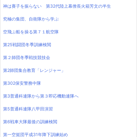
神は賽子を振らない 第32代陸上幕僚長火箱芳文の半生
究極の集団、自衛隊から学ぶ
空飛ぶ船を操る第７１航空隊
第25戦闘団冬季訓練検閲
第２師団冬季戦技競技会
第2師団集合教育「レンジャー」
第302保安警務中隊
第3普通科連隊から第３即応機動連隊へ
第5普通科連隊八甲田演習
第6戦車大隊最後の訓練検閲
第一空挺団平成31年降下訓練始め