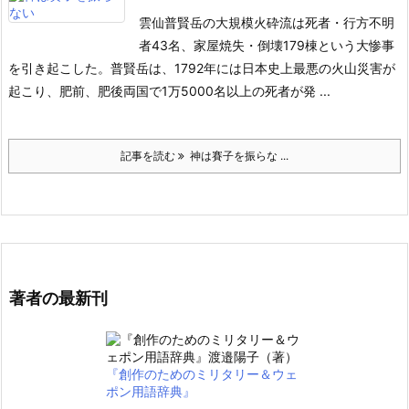
雲仙普賢岳の大規模火砕流は死者・行方不明
者43名、家屋焼失・倒
壊179棟という大惨事
を引き起こした。
普賢岳は、1792年には日本史上最悪の火山災害が
起こり、肥前、肥
後両国で1万5000名以上の死者が発 ...
記事を読む
神は賽子を振らな ...
著者の最新刊
『創作のためのミリタリー＆ウェ
ポン用語辞典』