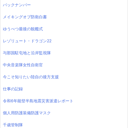
バックナンバー
メイキングオブ防衛白書
ゆうべつ最後の観艦式
レゾリュート・ドラゴン22
与那国駐屯地と沿岸監視隊
中央音楽隊女性自衛官
今こそ知りたい陸自の後方支援
仕事の記録
令和6年能登半島地震災害派遣レポート
個人用防護装備防護マスク
千歳管制隊