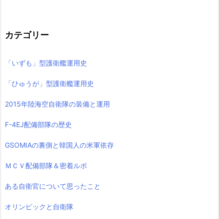
カテゴリー
「いずも」型護衛艦運用史
「ひゅうが」型護衛艦運用史
2015年陸海空自衛隊の装備と運用
F-4EJ配備部隊の歴史
GSOMIAの裏側と韓国人の米軍依存
ＭＣＶ配備部隊＆密着ルポ
ある自衛官について思ったこと
オリンピックと自衛隊