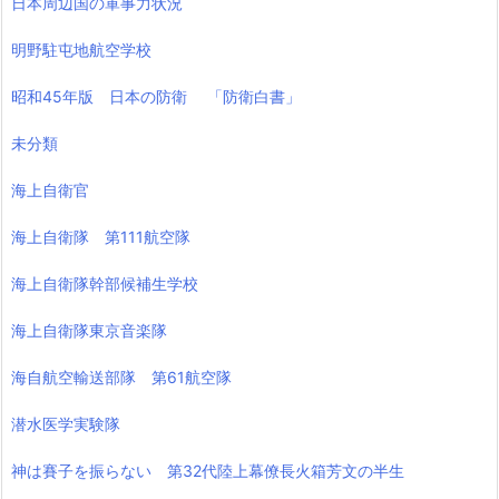
日本周辺国の軍事力状況
明野駐屯地航空学校
昭和45年版 日本の防衛 「防衛白書」
未分類
海上自衛官
海上自衛隊 第111航空隊
海上自衛隊幹部候補生学校
海上自衛隊東京音楽隊
海自航空輸送部隊 第61航空隊
潜水医学実験隊
神は賽子を振らない 第32代陸上幕僚長火箱芳文の半生