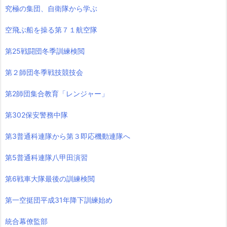
究極の集団、自衛隊から学ぶ
空飛ぶ船を操る第７１航空隊
第25戦闘団冬季訓練検閲
第２師団冬季戦技競技会
第2師団集合教育「レンジャー」
第302保安警務中隊
第3普通科連隊から第３即応機動連隊へ
第5普通科連隊八甲田演習
第6戦車大隊最後の訓練検閲
第一空挺団平成31年降下訓練始め
統合幕僚監部