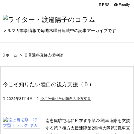

RSS
Feedly

メニュ

メルマガ軍事情報で毎週木曜日連載中の記事アーカイブです。
サイド

前へ

ホーム
>

普通科直接支援中隊

次へ

検索
今こそ知りたい陸自の後方支援（５）

2024年3月14日

今こそ知りたい陸自の後方支援
南恵庭駐屯地に所在する第73戦車連隊を支援
する第７後方支援連隊第2整備大隊第3戦車直