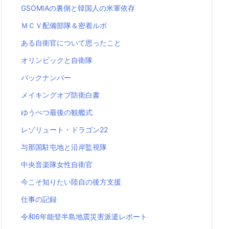
GSOMIAの裏側と韓国人の米軍依存
ＭＣＶ配備部隊＆密着ルポ
ある自衛官について思ったこと
オリンピックと自衛隊
バックナンバー
メイキングオブ防衛白書
ゆうべつ最後の観艦式
レゾリュート・ドラゴン22
与那国駐屯地と沿岸監視隊
中央音楽隊女性自衛官
今こそ知りたい陸自の後方支援
仕事の記録
令和6年能登半島地震災害派遣レポート