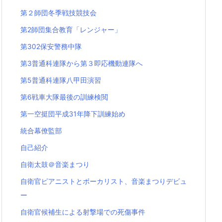
第２師団冬季戦技競技会
第2師団集合教育「レンジャー」
第302保安警務中隊
第3普通科連隊から第３即応機動連隊へ
第5普通科連隊八甲田演習
第6戦車大隊最後の訓練検閲
第一空挺団平成31年降下訓練始め
統合幕僚監部
自己紹介
自衛太鼓＠音楽まつり
自衛官ピアニストとボーカリスト、音楽まつりデビュ
ー
自衛官候補生による射撃場での死傷事件