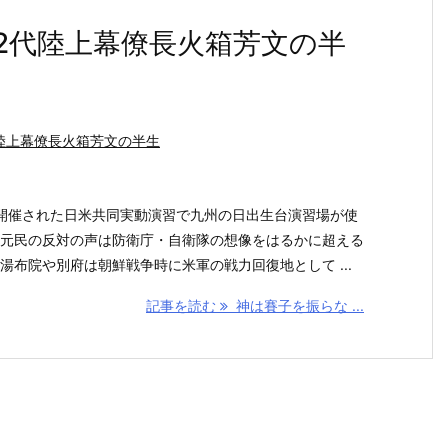
2代陸上幕僚長火箱芳文の半
陸上幕僚長火箱芳文の半生
めて開催された日米共同実動演習で九州の日出生台演習場が使
元民の反対の声は防衛庁・自衛隊の想像をはるかに超える
湯布院や別府は朝鮮戦争時に米軍の戦力回復地として ...
記事を読む
神は賽子を振らな ...