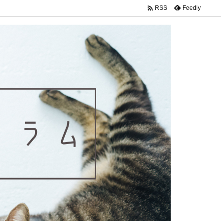

Feedly
RSS