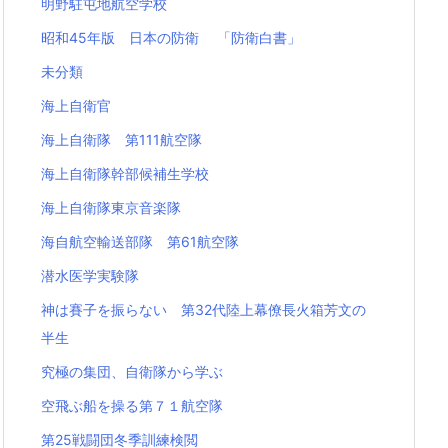
明野駐屯地航空学校
昭和45年版 日本の防衛 「防衛白書」
未分類
海上自衛官
海上自衛隊 第111航空隊
海上自衛隊幹部候補生学校
海上自衛隊東京音楽隊
海自航空輸送部隊 第61航空隊
潜水医学実験隊
神は賽子を振らない 第32代陸上幕僚長火箱芳文の
半生
究極の集団、自衛隊から学ぶ
空飛ぶ船を操る第７１航空隊
第25戦闘団冬季訓練検閲