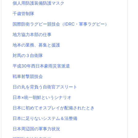
個人用防護装備防護マスク
千歳管制隊
国際防衛ラグビー競技会（IDRC・軍事ラグビー）
地方協力本部の仕事
地本の業務、募集と援護
対馬の３自衛隊
平成30年西日本豪雨災害派遣
戦車射撃競技会
日の丸を背負う自衛官アスリート
日本×統一朝鮮というシナリオ
日本に初めてオスプレイが配備されたとき
日本に足りないシステム＆法整備
日本周辺国の軍事力状況