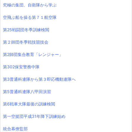
究極の集団、自衛隊から学ぶ
空飛ぶ船を操る第７１航空隊
第25戦闘団冬季訓練検閲
第２師団冬季戦技競技会
第2師団集合教育「レンジャー」
第302保安警務中隊
第3普通科連隊から第３即応機動連隊へ
第5普通科連隊八甲田演習
第6戦車大隊最後の訓練検閲
第一空挺団平成31年降下訓練始め
統合幕僚監部