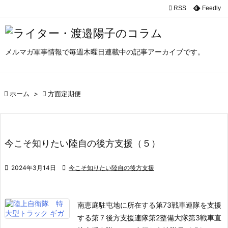

RSS
Feedly

メニュ

メルマガ軍事情報で毎週木曜日連載中の記事アーカイブです。
サイド

前へ

ホーム
>

方面定期便

次へ

検索
今こそ知りたい陸自の後方支援（５）

2024年3月14日

今こそ知りたい陸自の後方支援
南恵庭駐屯地に所在する第73戦車連隊を支援
する第７後方支援連隊第2整備大隊第3戦車直