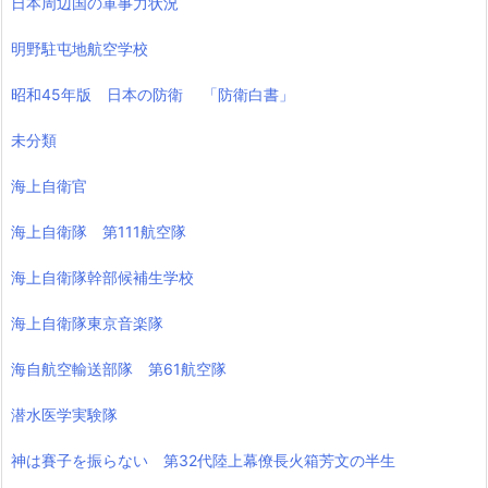
日本周辺国の軍事力状況
明野駐屯地航空学校
昭和45年版 日本の防衛 「防衛白書」
未分類
海上自衛官
海上自衛隊 第111航空隊
海上自衛隊幹部候補生学校
海上自衛隊東京音楽隊
海自航空輸送部隊 第61航空隊
潜水医学実験隊
神は賽子を振らない 第32代陸上幕僚長火箱芳文の半生