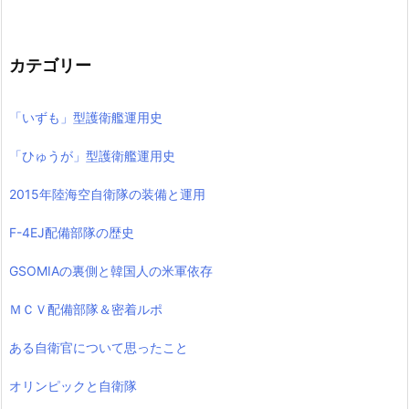
カテゴリー
「いずも」型護衛艦運用史
「ひゅうが」型護衛艦運用史
2015年陸海空自衛隊の装備と運用
F-4EJ配備部隊の歴史
GSOMIAの裏側と韓国人の米軍依存
ＭＣＶ配備部隊＆密着ルポ
ある自衛官について思ったこと
オリンピックと自衛隊