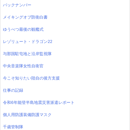
バックナンバー
メイキングオブ防衛白書
ゆうべつ最後の観艦式
レゾリュート・ドラゴン22
与那国駐屯地と沿岸監視隊
中央音楽隊女性自衛官
今こそ知りたい陸自の後方支援
仕事の記録
令和6年能登半島地震災害派遣レポート
個人用防護装備防護マスク
千歳管制隊