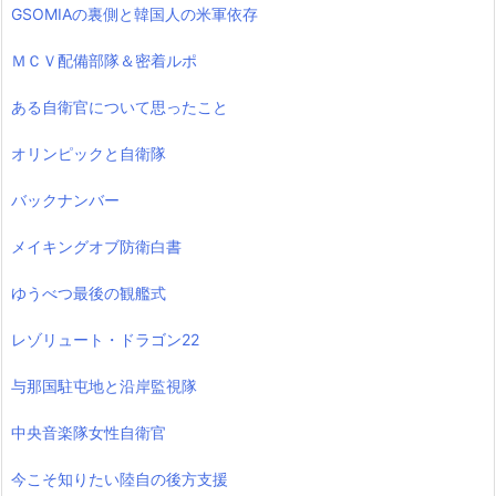
GSOMIAの裏側と韓国人の米軍依存
ＭＣＶ配備部隊＆密着ルポ
ある自衛官について思ったこと
オリンピックと自衛隊
バックナンバー
メイキングオブ防衛白書
ゆうべつ最後の観艦式
レゾリュート・ドラゴン22
与那国駐屯地と沿岸監視隊
中央音楽隊女性自衛官
今こそ知りたい陸自の後方支援