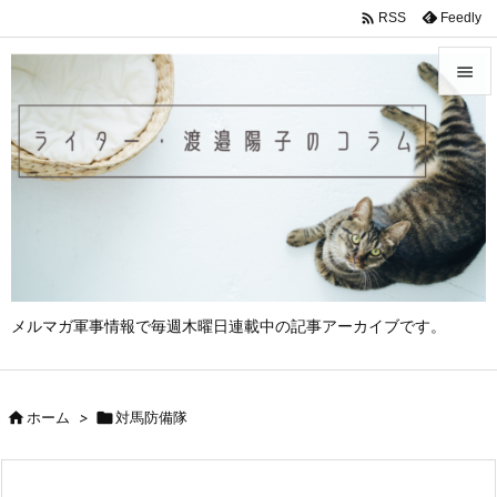

Feedly
RSS


メニュ

サイド

前へ

次へ
メルマガ軍事情報で毎週木曜日連載中の記事アーカイブです。

検索

ホーム
>

対馬防備隊