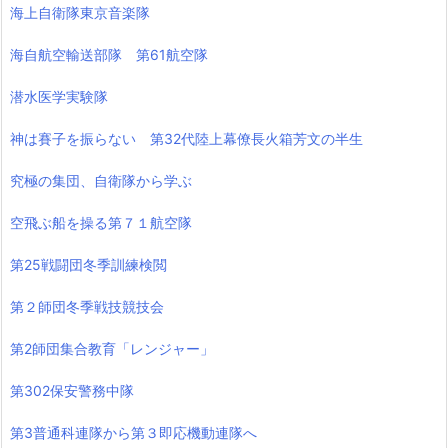
海上自衛隊東京音楽隊
海自航空輸送部隊 第61航空隊
潜水医学実験隊
神は賽子を振らない 第32代陸上幕僚長火箱芳文の半生
究極の集団、自衛隊から学ぶ
空飛ぶ船を操る第７１航空隊
第25戦闘団冬季訓練検閲
第２師団冬季戦技競技会
第2師団集合教育「レンジャー」
第302保安警務中隊
第3普通科連隊から第３即応機動連隊へ