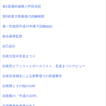
第5普通科連隊八甲田演習
第6戦車大隊最後の訓練検閲
第一空挺団平成31年降下訓練始め
統合幕僚監部
自己紹介
自衛太鼓＠音楽まつり
自衛官ピアニストとボーカリスト、音楽まつりデビュー
自衛官候補生による射撃場での死傷事件
自衛隊とその他のUAV
自衛隊の「平成の30年」
自衛隊海外派遣の歩み