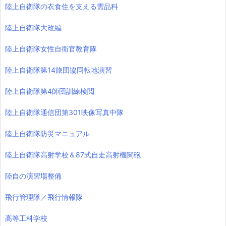
陸上自衛隊の衣食住を支える需品科
陸上自衛隊大改編
陸上自衛隊女性自衛官教育隊
陸上自衛隊第14旅団協同転地演習
陸上自衛隊第4師団訓練検閲
陸上自衛隊通信団第301映像写真中隊
陸上自衛隊防災マニュアル
陸上自衛隊高射学校＆87式自走高射機関砲
陸自の演習場整備
飛行管理隊／飛行情報隊
高等工科学校