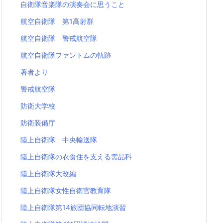
自衛隊音楽隊の演奏会に思うこと
航空自衛隊 第1高射群
航空自衛隊 警戒航空隊
航空自衛隊ファントムの軌跡
著者より
警戒航空隊
防衛大学校
防衛装備庁
陸上自衛隊 中央輸送隊
陸上自衛隊の衣食住を支える需品科
陸上自衛隊大改編
陸上自衛隊女性自衛官教育隊
陸上自衛隊第14旅団協同転地演習