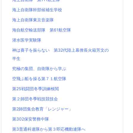
海上自衛隊幹部候補生学校
海上自衛隊東京音楽隊
海自航空輸送部隊 第61航空隊
潜水医学実験隊
神は賽子を振らない 第32代陸上幕僚長火箱芳文の
半生
究極の集団、自衛隊から学ぶ
空飛ぶ船を操る第７１航空隊
第25戦闘団冬季訓練検閲
第２師団冬季戦技競技会
第2師団集合教育「レンジャー」
第302保安警務中隊
第3普通科連隊から第３即応機動連隊へ