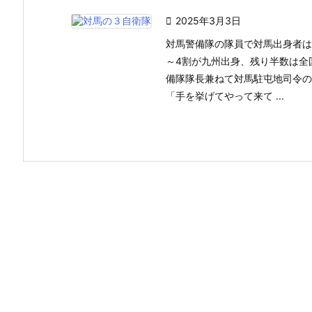

2025年3月3日
対馬警備隊の隊員で対馬出身者は
～4割が九州出身、残り半数は全
備隊隊長兼ねて対馬駐屯地司令の
「手を挙げてやって来て ...