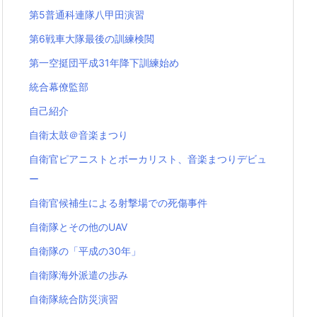
第5普通科連隊八甲田演習
第6戦車大隊最後の訓練検閲
第一空挺団平成31年降下訓練始め
統合幕僚監部
自己紹介
自衛太鼓＠音楽まつり
自衛官ピアニストとボーカリスト、音楽まつりデビュ
ー
自衛官候補生による射撃場での死傷事件
自衛隊とその他のUAV
自衛隊の「平成の30年」
自衛隊海外派遣の歩み
自衛隊統合防災演習