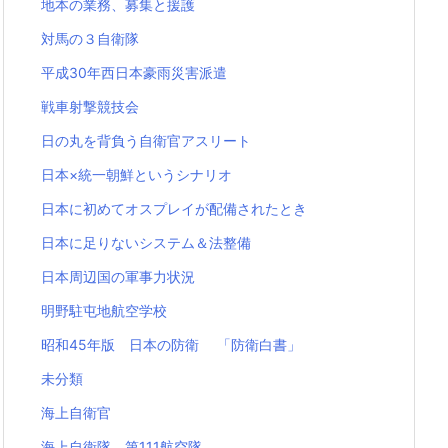
地本の業務、募集と援護
対馬の３自衛隊
平成30年西日本豪雨災害派遣
戦車射撃競技会
日の丸を背負う自衛官アスリート
日本×統一朝鮮というシナリオ
日本に初めてオスプレイが配備されたとき
日本に足りないシステム＆法整備
日本周辺国の軍事力状況
明野駐屯地航空学校
昭和45年版 日本の防衛 「防衛白書」
未分類
海上自衛官
海上自衛隊 第111航空隊