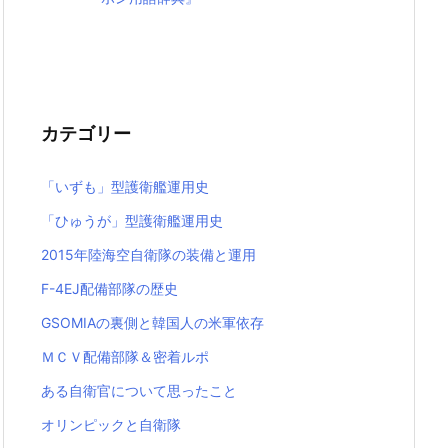
カテゴリー
「いずも」型護衛艦運用史
「ひゅうが」型護衛艦運用史
2015年陸海空自衛隊の装備と運用
F-4EJ配備部隊の歴史
GSOMIAの裏側と韓国人の米軍依存
ＭＣＶ配備部隊＆密着ルポ
ある自衛官について思ったこと
オリンピックと自衛隊