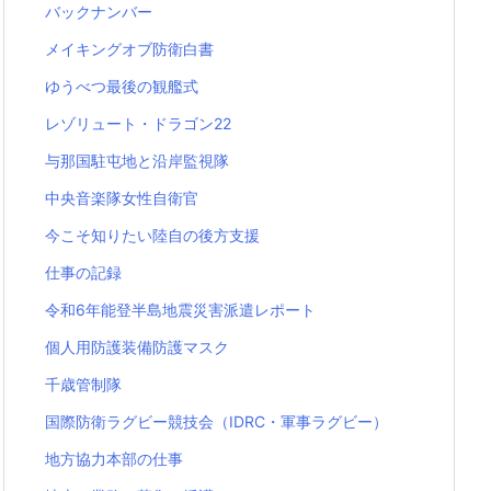
バックナンバー
メイキングオブ防衛白書
ゆうべつ最後の観艦式
レゾリュート・ドラゴン22
与那国駐屯地と沿岸監視隊
中央音楽隊女性自衛官
今こそ知りたい陸自の後方支援
仕事の記録
令和6年能登半島地震災害派遣レポート
個人用防護装備防護マスク
千歳管制隊
国際防衛ラグビー競技会（IDRC・軍事ラグビー）
地方協力本部の仕事