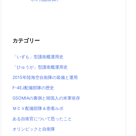
カテゴリー
「いずも」型護衛艦運用史
「ひゅうが」型護衛艦運用史
2015年陸海空自衛隊の装備と運用
F-4EJ配備部隊の歴史
GSOMIAの裏側と韓国人の米軍依存
ＭＣＶ配備部隊＆密着ルポ
ある自衛官について思ったこと
オリンピックと自衛隊