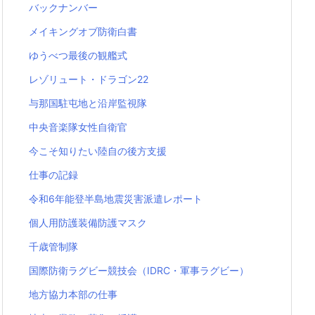
バックナンバー
メイキングオブ防衛白書
ゆうべつ最後の観艦式
レゾリュート・ドラゴン22
与那国駐屯地と沿岸監視隊
中央音楽隊女性自衛官
今こそ知りたい陸自の後方支援
仕事の記録
令和6年能登半島地震災害派遣レポート
個人用防護装備防護マスク
千歳管制隊
国際防衛ラグビー競技会（IDRC・軍事ラグビー）
地方協力本部の仕事