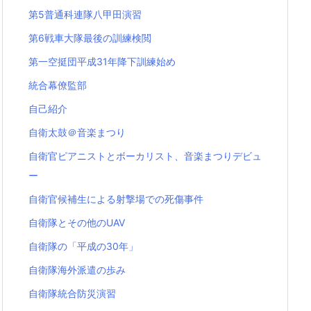
第5普通科連隊八甲田演習
第6戦車大隊最後の訓練検閲
第一空挺団平成31年降下訓練始め
統合幕僚監部
自己紹介
自衛太鼓＠音楽まつり
自衛官ピアニストとボーカリスト、音楽まつりデビュ
ー
自衛官候補生による射撃場での死傷事件
自衛隊とその他のUAV
自衛隊の「平成の30年」
自衛隊海外派遣の歩み
自衛隊統合防災演習