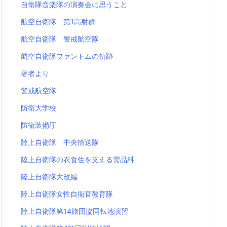
自衛隊音楽隊の演奏会に思うこと
航空自衛隊 第1高射群
航空自衛隊 警戒航空隊
航空自衛隊ファントムの軌跡
著者より
警戒航空隊
防衛大学校
防衛装備庁
陸上自衛隊 中央輸送隊
陸上自衛隊の衣食住を支える需品科
陸上自衛隊大改編
陸上自衛隊女性自衛官教育隊
陸上自衛隊第14旅団協同転地演習