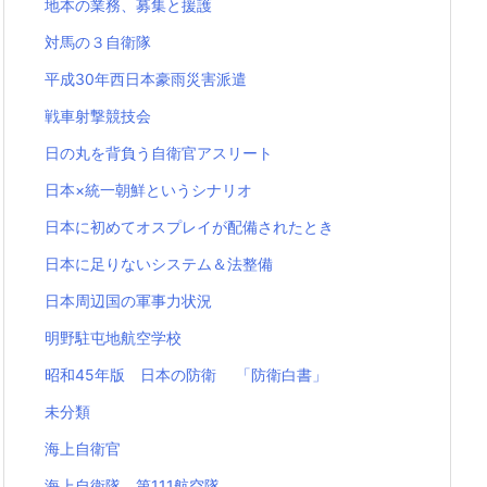
地本の業務、募集と援護
対馬の３自衛隊
平成30年西日本豪雨災害派遣
戦車射撃競技会
日の丸を背負う自衛官アスリート
日本×統一朝鮮というシナリオ
日本に初めてオスプレイが配備されたとき
日本に足りないシステム＆法整備
日本周辺国の軍事力状況
明野駐屯地航空学校
昭和45年版 日本の防衛 「防衛白書」
未分類
海上自衛官
海上自衛隊 第111航空隊