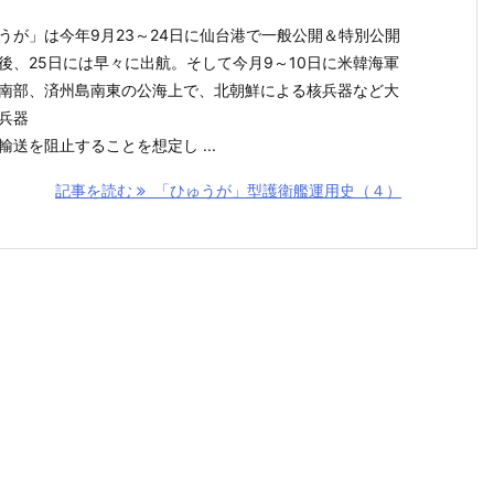
うが」は今年9月23～24日に仙台港で一般公開＆特別公開
後、25日には早々に出航。そして今月9～10日に米韓海軍
南部、済州島南東の公海上で、北朝鮮による核兵器など大
兵器
輸送を阻止することを想定し ...
記事を読む
「ひゅうが」型護衛艦運用史（４）