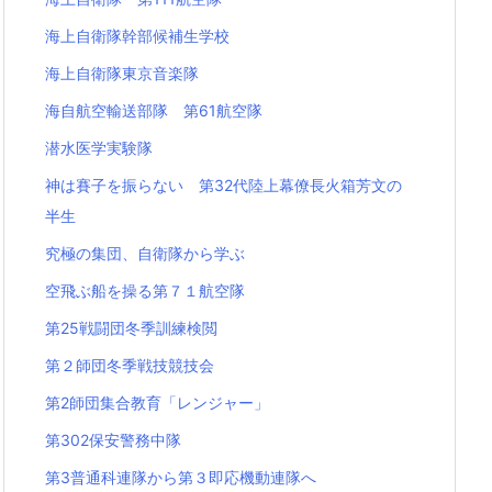
海上自衛隊幹部候補生学校
海上自衛隊東京音楽隊
海自航空輸送部隊 第61航空隊
潜水医学実験隊
神は賽子を振らない 第32代陸上幕僚長火箱芳文の
半生
究極の集団、自衛隊から学ぶ
空飛ぶ船を操る第７１航空隊
第25戦闘団冬季訓練検閲
第２師団冬季戦技競技会
第2師団集合教育「レンジャー」
第302保安警務中隊
第3普通科連隊から第３即応機動連隊へ