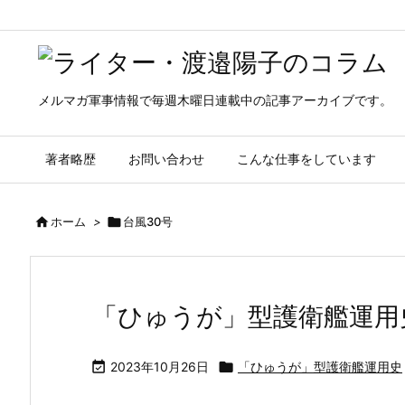
メルマガ軍事情報で毎週木曜日連載中の記事アーカイブです。
著者略歴
お問い合わせ
こんな仕事をしています

ホーム
>

台風30号
「ひゅうが」型護衛艦運用

2023年10月26日

「ひゅうが」型護衛艦運用史