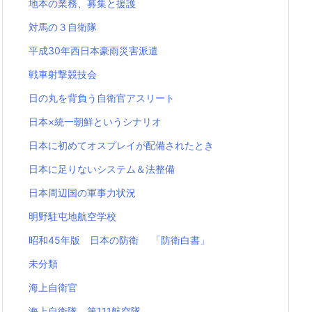
地本の業務、募集と援護
対馬の３自衛隊
平成30年西日本豪雨災害派遣
戦車射撃競技会
日の丸を背負う自衛官アスリート
日本×統一朝鮮というシナリオ
日本に初めてオスプレイが配備されたとき
日本に足りないシステム＆法整備
日本周辺国の軍事力状況
明野駐屯地航空学校
昭和45年版 日本の防衛 「防衛白書」
未分類
海上自衛官
海上自衛隊 第111航空隊