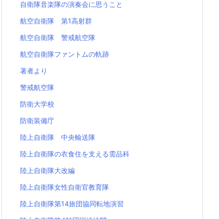
自衛隊音楽隊の演奏会に思うこと
航空自衛隊 第1高射群
航空自衛隊 警戒航空隊
航空自衛隊ファントムの軌跡
著者より
警戒航空隊
防衛大学校
防衛装備庁
陸上自衛隊 中央輸送隊
陸上自衛隊の衣食住を支える需品科
陸上自衛隊大改編
陸上自衛隊女性自衛官教育隊
陸上自衛隊第14旅団協同転地演習