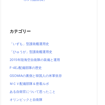
カテゴリー
「いずも」型護衛艦運用史
「ひゅうが」型護衛艦運用史
2015年陸海空自衛隊の装備と運用
F-4EJ配備部隊の歴史
GSOMIAの裏側と韓国人の米軍依存
ＭＣＶ配備部隊＆密着ルポ
ある自衛官について思ったこと
オリンピックと自衛隊