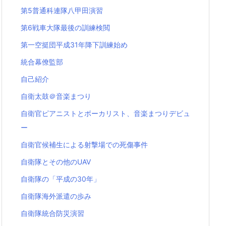
第5普通科連隊八甲田演習
第6戦車大隊最後の訓練検閲
第一空挺団平成31年降下訓練始め
統合幕僚監部
自己紹介
自衛太鼓＠音楽まつり
自衛官ピアニストとボーカリスト、音楽まつりデビュ
ー
自衛官候補生による射撃場での死傷事件
自衛隊とその他のUAV
自衛隊の「平成の30年」
自衛隊海外派遣の歩み
自衛隊統合防災演習