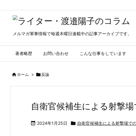
メルマガ軍事情報で毎週木曜日連載中の記事アーカイブです。
著者略歴
お問い合わせ
こんな仕事をしています

ホーム
>

反論
自衛官候補生による射撃場

2024年1月25日

自衛官候補生による射撃場で