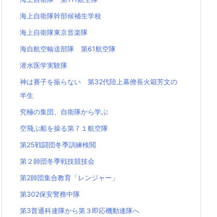
海上自衛隊幹部候補生学校
海上自衛隊東京音楽隊
海自航空輸送部隊 第61航空隊
潜水医学実験隊
神は賽子を振らない 第32代陸上幕僚長火箱芳文の
半生
究極の集団、自衛隊から学ぶ
空飛ぶ船を操る第７１航空隊
第25戦闘団冬季訓練検閲
第２師団冬季戦技競技会
第2師団集合教育「レンジャー」
第302保安警務中隊
第3普通科連隊から第３即応機動連隊へ