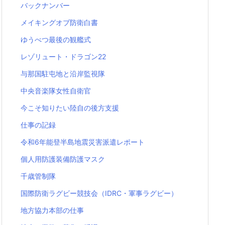
バックナンバー
メイキングオブ防衛白書
ゆうべつ最後の観艦式
レゾリュート・ドラゴン22
与那国駐屯地と沿岸監視隊
中央音楽隊女性自衛官
今こそ知りたい陸自の後方支援
仕事の記録
令和6年能登半島地震災害派遣レポート
個人用防護装備防護マスク
千歳管制隊
国際防衛ラグビー競技会（IDRC・軍事ラグビー）
地方協力本部の仕事