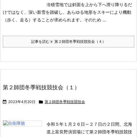
冷積雪地では斜面を上から下へ滑り降りるだ
けではなく、深い新雪を踏破し、あらゆる地形をスキーにより機動
（歩く、走る）することが求められます。そのため ...
記事を読む
第２師団冬季戦技競技会（４）
第２師団冬季戦技競技会（１）

2023年4月20日

第２師団冬季戦技競技会
令和５年１月２６日～２７日の２日間、北海
道上富良野演習場にて第２師団冬季戦技競技