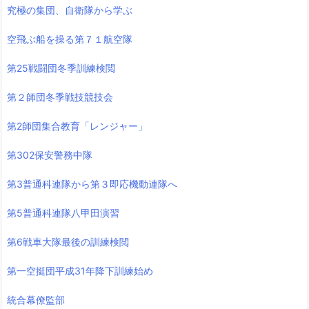
究極の集団、自衛隊から学ぶ
空飛ぶ船を操る第７１航空隊
第25戦闘団冬季訓練検閲
第２師団冬季戦技競技会
第2師団集合教育「レンジャー」
第302保安警務中隊
第3普通科連隊から第３即応機動連隊へ
第5普通科連隊八甲田演習
第6戦車大隊最後の訓練検閲
第一空挺団平成31年降下訓練始め
統合幕僚監部