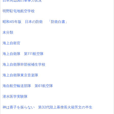
日本周辺国の軍事力状況
明野駐屯地航空学校
昭和45年版 日本の防衛 「防衛白書」
未分類
海上自衛官
海上自衛隊 第111航空隊
海上自衛隊幹部候補生学校
海上自衛隊東京音楽隊
海自航空輸送部隊 第61航空隊
潜水医学実験隊
神は賽子を振らない 第32代陸上幕僚長火箱芳文の半生