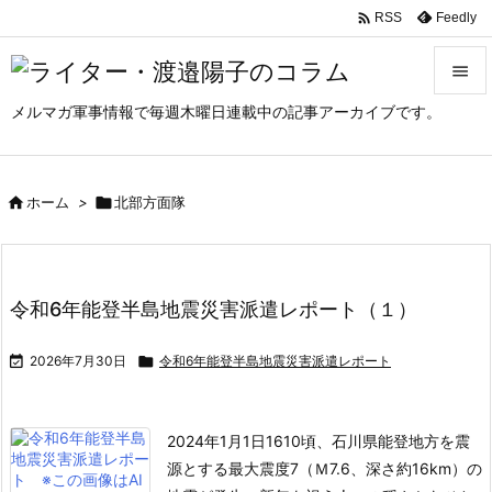

Feedly
RSS

メルマガ軍事情報で毎週木曜日連載中の記事アーカイブです。

メニュ

サイド

ホーム
>

北部方面隊

前へ

令和6年能登半島地震災害派遣レポート（１）
次へ


2026年7月30日

令和6年能登半島地震災害派遣レポート
検索
2024年1月1日1610頃、石川県能登地方を震
源とする最大震度7（Ｍ7.6、深さ約16km）の