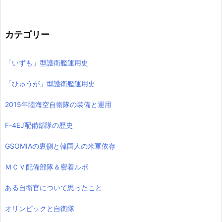
カテゴリー
「いずも」型護衛艦運用史
「ひゅうが」型護衛艦運用史
2015年陸海空自衛隊の装備と運用
F-4EJ配備部隊の歴史
GSOMIAの裏側と韓国人の米軍依存
ＭＣＶ配備部隊＆密着ルポ
ある自衛官について思ったこと
オリンピックと自衛隊