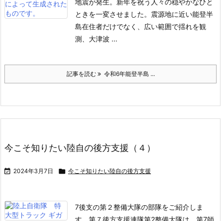
地震が発生。新年を祝う人々の穏やかなひと
ときを一変させました。
震源地に近い能登半
島在住者だけでなく、広い範囲で揺れを観
測、大津波 ...
記事を読む
令和6年能登半島 ...
今こそ知りたい陸自の後方支援（４）

2024年3月7日

今こそ知りたい陸自の後方支援
7後支の第２整備大隊の部隊をご紹介しま
す。
第７後方支援連隊第2整備大隊は、第7師