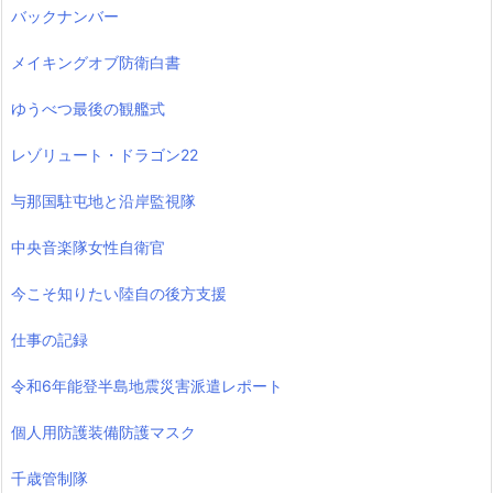
バックナンバー
メイキングオブ防衛白書
ゆうべつ最後の観艦式
レゾリュート・ドラゴン22
与那国駐屯地と沿岸監視隊
中央音楽隊女性自衛官
今こそ知りたい陸自の後方支援
仕事の記録
令和6年能登半島地震災害派遣レポート
個人用防護装備防護マスク
千歳管制隊