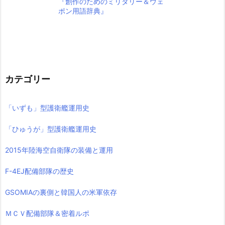
『創作のためのミリタリー＆ウェ
ポン用語辞典』
カテゴリー
「いずも」型護衛艦運用史
「ひゅうが」型護衛艦運用史
2015年陸海空自衛隊の装備と運用
F-4EJ配備部隊の歴史
GSOMIAの裏側と韓国人の米軍依存
ＭＣＶ配備部隊＆密着ルポ