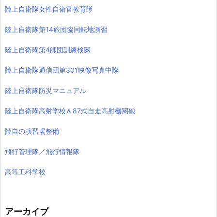
陸上自衛隊女性自衛官教育隊
陸上自衛隊第14旅団協同転地演習
陸上自衛隊第4師団訓練検閲
陸上自衛隊通信団第301映像写真中隊
陸上自衛隊防災マニュアル
陸上自衛隊高射学校＆87式自走高射機関砲
陸自の演習場整備
飛行管理隊／飛行情報隊
高等工科学校
アーカイブ