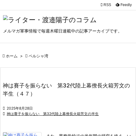

RSS
Feedly

メニュ

メルマガ軍事情報で毎週木曜日連載中の記事アーカイブです。
サイド

前へ

ホーム
>

ペルシャ湾

次へ

検索
神は賽子を振らない 第32代陸上幕僚長火箱芳文の
半生（４７）

2025年8月28日

神は賽子を振らない 第32代陸上幕僚長火箱芳文の半生
また、業務学校での半年間の研究を終え、い