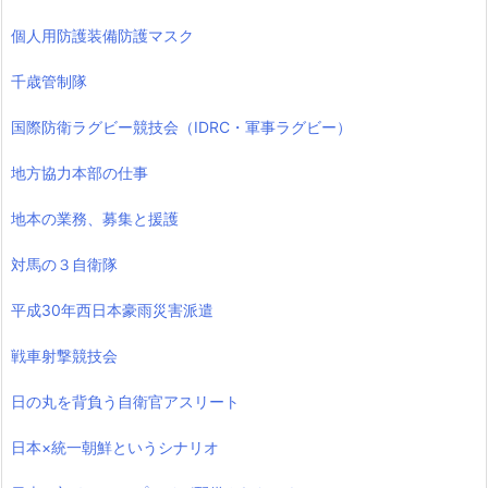
個人用防護装備防護マスク
千歳管制隊
国際防衛ラグビー競技会（IDRC・軍事ラグビー）
地方協力本部の仕事
地本の業務、募集と援護
対馬の３自衛隊
平成30年西日本豪雨災害派遣
戦車射撃競技会
日の丸を背負う自衛官アスリート
日本×統一朝鮮というシナリオ