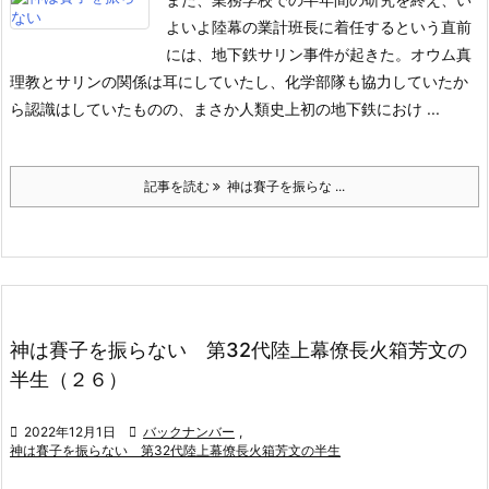
よいよ陸幕の業計班長に着任するという直前
には、地下鉄サリン事件が起きた。オウム真
理教とサリンの関係は耳にしていたし、化学部隊も協力していたか
ら認識はしていたものの、まさか人類史上初の地下鉄におけ ...
記事を読む
神は賽子を振らな ...
神は賽子を振らない 第32代陸上幕僚長火箱芳文の
半生（２６）

2022年12月1日

バックナンバー
,
神は賽子を振らない 第32代陸上幕僚長火箱芳文の半生