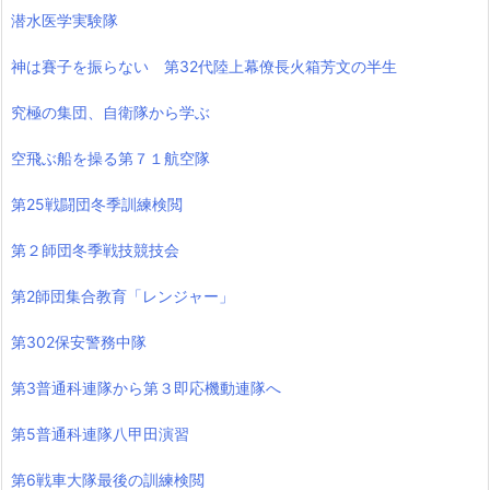
潜水医学実験隊
神は賽子を振らない 第32代陸上幕僚長火箱芳文の半生
究極の集団、自衛隊から学ぶ
空飛ぶ船を操る第７１航空隊
第25戦闘団冬季訓練検閲
第２師団冬季戦技競技会
第2師団集合教育「レンジャー」
第302保安警務中隊
第3普通科連隊から第３即応機動連隊へ
第5普通科連隊八甲田演習
第6戦車大隊最後の訓練検閲