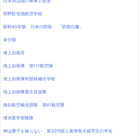
日本周辺国の軍事力状況
明野駐屯地航空学校
昭和45年版 日本の防衛 「防衛白書」
未分類
海上自衛官
海上自衛隊 第111航空隊
海上自衛隊幹部候補生学校
海上自衛隊東京音楽隊
海自航空輸送部隊 第61航空隊
潜水医学実験隊
神は賽子を振らない 第32代陸上幕僚長火箱芳文の半生