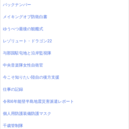
バックナンバー
メイキングオブ防衛白書
ゆうべつ最後の観艦式
レゾリュート・ドラゴン22
与那国駐屯地と沿岸監視隊
中央音楽隊女性自衛官
今こそ知りたい陸自の後方支援
仕事の記録
令和6年能登半島地震災害派遣レポート
個人用防護装備防護マスク
千歳管制隊