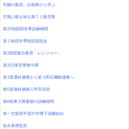
究極の集団、自衛隊から学ぶ
空飛ぶ船を操る第７１航空隊
第25戦闘団冬季訓練検閲
第２師団冬季戦技競技会
第2師団集合教育「レンジャー」
第302保安警務中隊
第3普通科連隊から第３即応機動連隊へ
第5普通科連隊八甲田演習
第6戦車大隊最後の訓練検閲
第一空挺団平成31年降下訓練始め
統合幕僚監部