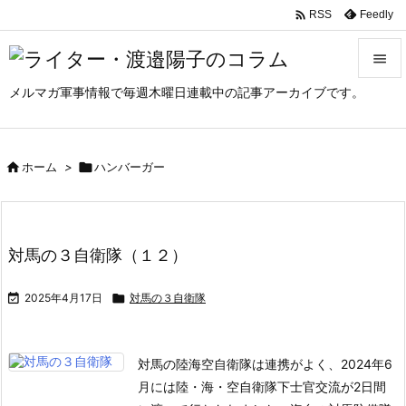

Feedly
RSS

メルマガ軍事情報で毎週木曜日連載中の記事アーカイブです。

メニュ

サイド

ホーム
>

ハンバーガー

前へ

対馬の３自衛隊（１２）
次へ


2025年4月17日

対馬の３自衛隊
検索
対馬の陸海空自衛隊は連携がよく、2024年6
月には陸・海・空自衛隊下士官交流が2日間