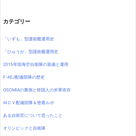
カテゴリー
「いずも」型護衛艦運用史
「ひゅうが」型護衛艦運用史
2015年陸海空自衛隊の装備と運用
F-4EJ配備部隊の歴史
GSOMIAの裏側と韓国人の米軍依存
ＭＣＶ配備部隊＆密着ルポ
ある自衛官について思ったこと
オリンピックと自衛隊