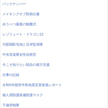
バックナンバー
メイキングオブ防衛白書
ゆうべつ最後の観艦式
レゾリュート・ドラゴン22
与那国駐屯地と沿岸監視隊
中央音楽隊女性自衛官
今こそ知りたい陸自の後方支援
仕事の記録
令和6年能登半島地震災害派遣レポート
個人用防護装備防護マスク
千歳管制隊