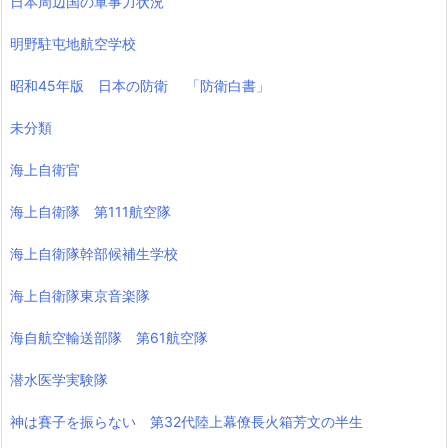
日本周辺国の軍事力状況
明野駐屯地航空学校
昭和45年版 日本の防衛 「防衛白書」
未分類
海上自衛官
海上自衛隊 第111航空隊
海上自衛隊幹部候補生学校
海上自衛隊東京音楽隊
海自航空輸送部隊 第61航空隊
潜水医学実験隊
神は賽子を振らない 第32代陸上幕僚長火箱芳文の半生