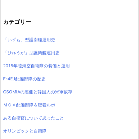
カテゴリー
「いずも」型護衛艦運用史
「ひゅうが」型護衛艦運用史
2015年陸海空自衛隊の装備と運用
F-4EJ配備部隊の歴史
GSOMIAの裏側と韓国人の米軍依存
ＭＣＶ配備部隊＆密着ルポ
ある自衛官について思ったこと
オリンピックと自衛隊