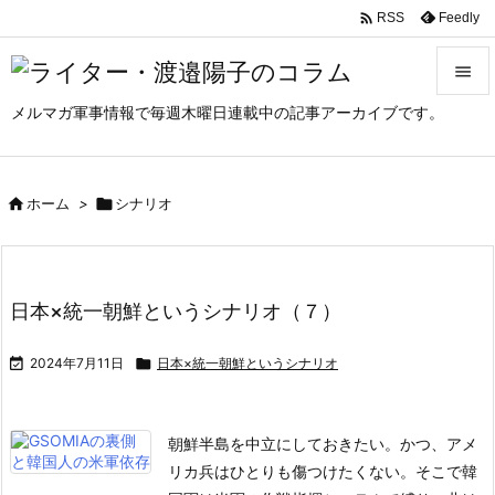

Feedly
RSS

メルマガ軍事情報で毎週木曜日連載中の記事アーカイブです。

メニュ

サイド

ホーム
>

シナリオ

前へ

日本×統一朝鮮というシナリオ（７）
次へ


2024年7月11日

日本×統一朝鮮というシナリオ
検索
朝鮮半島を中立にしておきたい。かつ、アメ
リカ兵はひとりも傷つけたくない。そこで韓