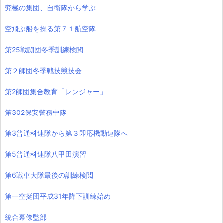
究極の集団、自衛隊から学ぶ
空飛ぶ船を操る第７１航空隊
第25戦闘団冬季訓練検閲
第２師団冬季戦技競技会
第2師団集合教育「レンジャー」
第302保安警務中隊
第3普通科連隊から第３即応機動連隊へ
第5普通科連隊八甲田演習
第6戦車大隊最後の訓練検閲
第一空挺団平成31年降下訓練始め
統合幕僚監部